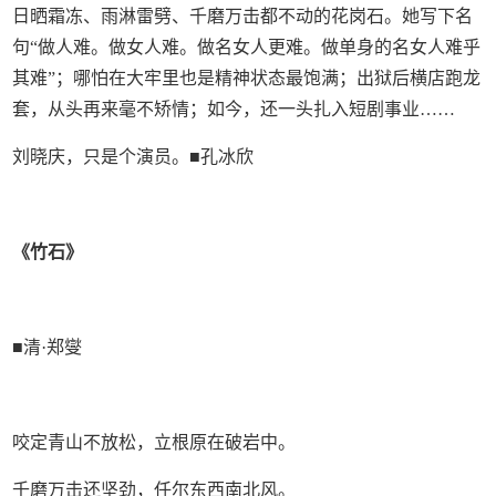
日晒霜冻、雨淋雷劈、千磨万击都不动的花岗石。她写下名
句“做人难。做女人难。做名女人更难。做单身的名女人难乎
其难”；哪怕在大牢里也是精神状态最饱满；出狱后横店跑龙
套，从头再来毫不矫情；如今，还一头扎入短剧事业……
刘晓庆，只是个演员。■孔冰欣
《竹石》
■清·郑燮
咬定青山不放松，立根原在破岩中。
千磨万击还坚劲，任尔东西南北风。