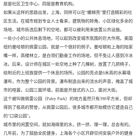
层是社区卫生中心、四层是教育机构。
如果从这样的思路出发，上海，同样可以在“螺蛳壳”里打造精彩的社
区生活。在城市规划专业人士看来，建筑物的转角、小区绿化多余的
场地、城市拆违后剩下的空地，都可以被利用来放置公共设施。
一处小小的公共休息场地，可以起到改变城市氛围的巨大作用。美国
纽约曼哈顿的佩雷公园，就是一个很好的例子。曼哈顿和上海的陆家
嘴一样，高楼林立，是白领们勤奋工作的场地，但不免让人感到冷冰
冰。后来，设计师在城区一处空地上种了几棵树，放置了几把椅子，
给附近的上班族提供一个休息的场所。公园的亮点是6米高的水幕墙
瀑布，作为整个公园的背景。瀑布制造出来的流水的声音，掩盖了城
市的喧嚣，公园三面环墙，前面是开放式的入口，面对大街。
这个被叫做佩雷公园（Paley Park）的地方虽然只有390平方米，但却
得到了极高的赞誉，从佩雷公园后，很多城市都开始模仿它建造自己
的“口袋公园”。
城市里的闲置空间，就如海绵里的水，挤一挤、理一理，总会有的。
几年前，为了鼓励全民健身，上海各个小区开辟空间安装户外的健身