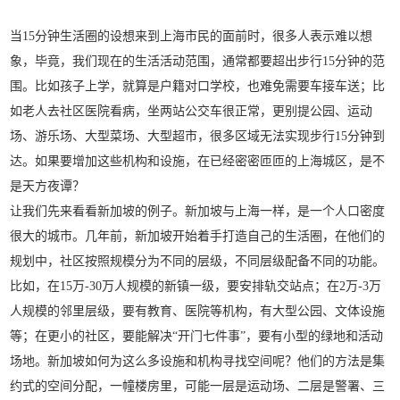
当15分钟生活圈的设想来到上海市民的面前时，很多人表示难以想
象，毕竟，我们现在的生活活动范围，通常都要超出步行15分钟的范
围。比如孩子上学，就算是户籍对口学校，也难免需要车接车送；比
如老人去社区医院看病，坐两站公交车很正常，更别提公园、运动
场、游乐场、大型菜场、大型超市，很多区域无法实现步行15分钟到
达。如果要增加这些机构和设施，在已经密密匝匝的上海城区，是不
是天方夜谭？
让我们先来看看新加坡的例子。新加坡与上海一样，是一个人口密度
很大的城市。几年前，新加坡开始着手打造自己的生活圈，在他们的
规划中，社区按照规模分为不同的层级，不同层级配备不同的功能。
比如，在15万-30万人规模的新镇一级，要安排轨交站点；在2万-3万
人规模的邻里层级，要有教育、医院等机构，有大型公园、文体设施
等；在更小的社区，要能解决“开门七件事”，要有小型的绿地和活动
场地。新加坡如何为这么多设施和机构寻找空间呢？他们的方法是集
约式的空间分配，一幢楼房里，可能一层是运动场、二层是警署、三