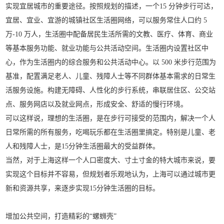
实现宜居城市的重要途径。按照规划的描述，一个15 分钟步行可达，
宜居、宜业、宜游的城镇社区生活圈网络，可以服务常住人口约 5
万-10 万人，生活圈中配备居民生活所需的文教、医疗、体育、商业
等基本服务功能、就业功能与公共活动空间。生活圈内设置社区中
心，作为生活圈内的综合服务和公共活动中心。以 500 米步行范围为
基准，配置满足老人、儿童、残障人士等不同群体基本需求的日常生
活服务设施。构建无障碍、人性化的步行系统，串联居住区、公交站
点、服务网店以及就业网点，形成安全、舒适的慢行环境。
可以这样说，理想的生活圈，是在步行可接受的范围内，解决一个人
日常所需的所有服务，吃喝玩乐都在生活圈里搞定。特别是儿童、老
人和残障人士，是15分钟生活圈最大的受益群体。
当然，对于上海这样一个人口密度大、寸土寸金的特大城市来说，要
实现这个目标并不容易，但规划者乐观地认为，上海可以通过城市更
新和资源共享，来逐步实现15分钟生活圈的目标。
增加公共空间，
打造精彩的“螺蛳壳”