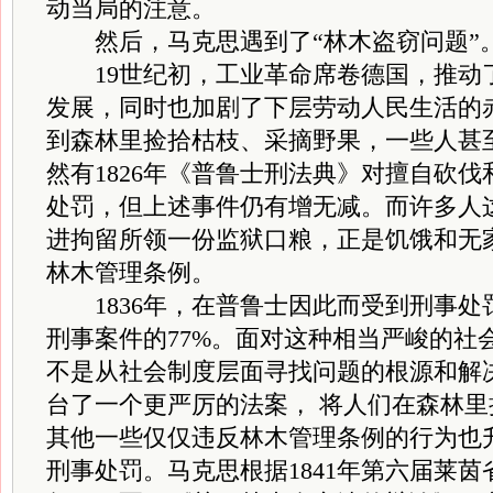
动当局的注意。
然后，马克思遇到了“林木盗窃问题”
19世纪初，工业革命席卷德国，推动
发展，同时也加剧了下层劳动人民生活的
到森林里捡拾枯枝、采摘野果，一些人甚
然有1826年《普鲁士刑法典》对擅自砍
处罚，但上述事件仍有增无减。而许多人
进拘留所领一份监狱口粮，正是饥饿和无
林木管理条例。
1836年，在普鲁士因此而受到刑事处罚
刑事案件的77%。面对这种相当严峻的社
不是从社会制度层面寻找问题的根源和解
台了一个更严厉的法案， 将人们在森林
其他一些仅仅违反林木管理条例的行为也
刑事处罚。马克思根据1841年第六届莱