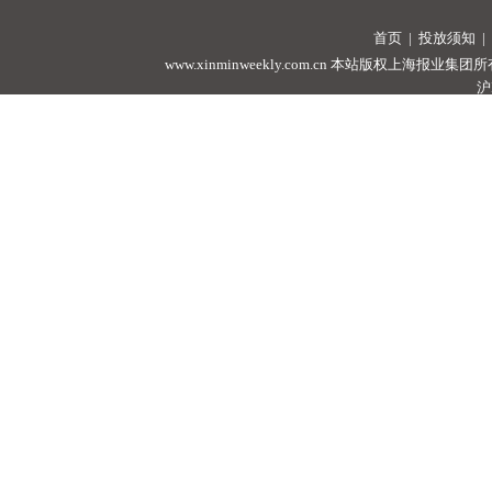
首页
|
投放须知
|
www.xinminweekly.com.cn
本站版权上海报业集团所有，未经许可
沪