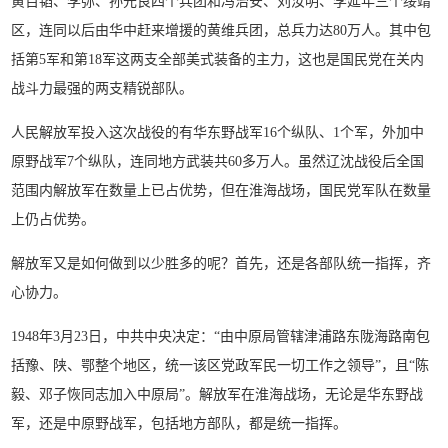
黄百韬、李弥、孙元良四个兵团和冯治安、刘汝明、李延年三个绥靖
区，连同以后由华中赶来增援的黄维兵团，总兵力达80万人。其中包
括第5军和第18军这两支全部美式装备的主力，这也是国民党在关内
战斗力最强的两支精锐部队。
人民解放军投入这次战役的有华东野战军16个纵队、1个军，外加中
原野战军7个纵队，连同地方武装共60多万人。虽然辽沈战役后全国
范围内解放军在数量上已占优势，但在淮海战场，国民党军队在数量
上仍占优势。
解放军又是如何做到以少胜多的呢？首先，还是各部队统一指挥，齐
心协力。
1948年3月23日，中共中央决定：“由中原局管辖津浦路东陇海路南包
括豫、陕、鄂整个地区，统一该区党政军民一切工作之领导”，且“陈
毅、邓子恢同志加入中原局”。解放军在淮海战场，无论是华东野战
军，还是中原野战军，包括地方部队，都是统一指挥。