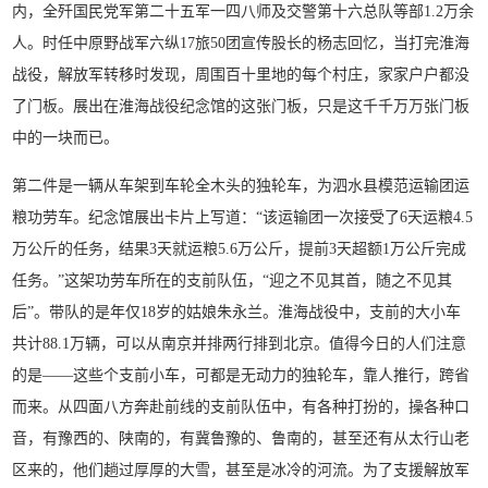
内，全歼国民党军第二十五军一四八师及交警第十六总队等部1.2万余
人。时任中原野战军六纵17旅50团宣传股长的杨志回忆，当打完淮海
战役，解放军转移时发现，周围百十里地的每个村庄，家家户户都没
了门板。展出在淮海战役纪念馆的这张门板，只是这千千万万张门板
中的一块而已。
第二件是一辆从车架到车轮全木头的独轮车，为泗水县模范运输团运
粮功劳车。纪念馆展出卡片上写道：“该运输团一次接受了6天运粮4.5
万公斤的任务，结果3天就运粮5.6万公斤，提前3天超额1万公斤完成
任务。”这架功劳车所在的支前队伍，“迎之不见其首，随之不见其
后”。带队的是年仅18岁的姑娘朱永兰。淮海战役中，支前的大小车
共计88.1万辆，可以从南京并排两行排到北京。值得今日的人们注意
的是——这些个支前小车，可都是无动力的独轮车，靠人推行，跨省
而来。从四面八方奔赴前线的支前队伍中，有各种打扮的，操各种口
音，有豫西的、陕南的，有冀鲁豫的、鲁南的，甚至还有从太行山老
区来的，他们趟过厚厚的大雪，甚至是冰冷的河流。为了支援解放军