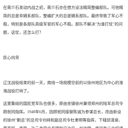
在蒋介石发动内战之初，蒋介石亦在想方设法精简整编部队。可他精
简的总是非嫡系部队，整编扩大的总是嫡系部队。最终导致了军心不
稳，特别是各部队高级军官的军心不稳。部队不解决“为谁打仗”的问
题，这仗，还怎么打？
民心向背
辽沈战役结束的前一天，南线一场规模空前的以徐州地区为中心的淮
海战役打响了。
这里集结的国民党军队也很多，原由坐镇徐州兼领郑州的陆军总司令
顾祝同指挥。1948年6月，因顾祝同接替陈诚为参谋总长，改由新设
的徐州“剿总”的总司令刘峙和副总司令杜聿明等指挥，下辖邱清泉、