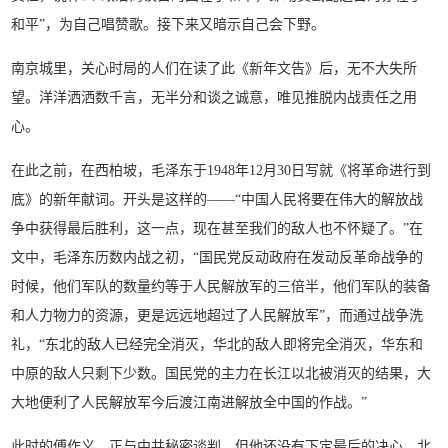
和平”，为自己唱赞歌。接下来又暗示自己会下野。
南京城里，关心时局的人们在读了此《新年文告》后，无不大失所
望。洋洋洒洒数千言，无半分和谈之诚意，唯见推脱内战责任之用
心。
在此之前，在西柏坡，毛泽东于1948年12月30日写就《将革命进行到
底》的新年献词。开头是这样的——“中国人民将要在伟大的解放战
争中获得最后胜利，这一点，现在甚至我们的敌人也不怀疑了。”在
文中，毛泽东历数内战之初，“国民党反动政府在发动反革命战争的
时候，他们军队的数量约等于人民解放军的三倍半，他们军队的装备
和人力物力的资源，更是远远地超过了人民解放军”，而通过战争洗
礼，“东北的敌人已经完全消灭，华北的敌人即将完全消灭，华东和
中原的敌人只剩下少数。国民党的主力在长江以北被消灭的结果，大
大地便利了人民解放军今后渡江南进解放全中国的作战。”
此时的傅作义，正与中共秘密谈判。但他还没有下定最后的决心。北