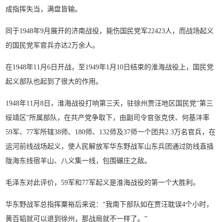
成指挥失当，满盘皆输。
同于1948年9月展开的济南战役，毙伤国民党军22423人，而战场起义
的国民党军官兵亦达2万余人。
在1948年11月6日开战，至1949年1月10日结束的淮海战役上，国民党
起义部队也起到了很大的作用。
1948年11月8日，淮海战役打响第三天，驻徐州贾汪地区国民党“第三
绥靖区”所属部队，在共产党争取下，由副司令官张克侠、何基沣率
59军、77军所辖38师、180师、132师及37师一个团共2.3万名官兵，在
运河前线战场起义，使人民解放军华东野战军山东兵团通过防线直插
陇海东线宿羊山、八义集一线，包围碾庄之敌。
毛泽东对此评价，59军和77军起义是淮海战役的第一个大胜利。
华东野战军总指挥粟裕后来说：“我南下部队如在贾汪耽误4个小时，
黄百韬就可以退到徐州，那战局就不一样了。”