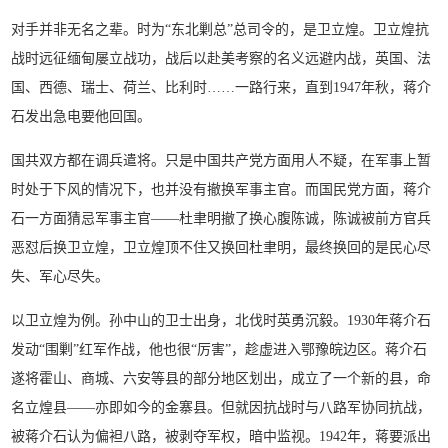
对手并非无名之辈。时为“东北剿总”总司令的，是卫立煌。卫立煌抗
战时远征缅甸屡立战功，战后以赴美考察的名义远避内战，英国、法
国、西德、瑞士、荷兰、比利时……一路行来，直到1947年秋，蒋介
石发出急电要他回国。
国共双方都在调兵遣将。只是中国共产党方面用人不疑，在军事上暂
时处于下风的情况下，也并没有撤换军事主官。而国民党方面，蒋介
石一方面猜忌军事主官——杜聿明撤了换心腹陈诚，陈诚被前方官兵
恶怼后换卫立煌，卫立煌顶不住又换回杜聿明，最终换回的是民心尽
失、军心尽失。
以卫立煌为例。孙中山的卫士出身，北伐时英勇沉毅。1930年蒋介石
发动“围剿”红军作战，他也很“厉害”，趁虚进入鄂豫皖边区。蒋介石
遂将霍山、商城、六安等县的部分地区划出，成立了一个新的县，命
名立煌县——亦即如今的金寨县。但就因抗战时与八路军协同抗战，
被蒋介石认为偏袒八路，被剥夺军权，暗中监视。1942年，蒋要派出