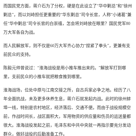
而国民党方面，蒋介石为了分权，硬是在此设立了“华中剿总”和“徐州
剿总”，而以刘峙担任更重要的“华东剿总”司令长官，人称“小诸葛”兼
任“华中剿总”司令长官的白崇禧，怎会将刘峙放在眼里？国民党军80
万大军各自为战。
而人民解放军，则不仅是60万大军齐心协力“捏紧了拳头”，更兼有支
前民众的支持。
陈毅元帅曾说过：“淮海战役是用小推车推出来的。”解放军打到哪
里，支前民众的小推车就把粮食推到哪里。
淮海战场，位处中原与江南交接之所，自古兵家必争之地。经历了八
年全面抗战，未及更多休养生息，蒋介石就发起内战。此时的徐州蚌
埠一线，特别是农村地区，经济落后、交通不便。而由于战役规模空
前，作战时间长，战区面积大，军用物资的供应量和伤员的运送量都
很大。淮海战役发起之前，毛泽东和中共中央就一再指示要充分发动
群众，做好战役的后勤准备工作。