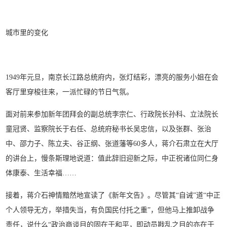
城市里的变化
1949年元旦，南京长江路总统府内，张灯结彩，漂亮的服务小姐在会
客厅里穿梭往来，一派忙碌的节日气氛。
面对前来参加新年团拜会的副总统李宗仁、行政院长孙科、立法院长
童冠贤、监察院长于右任、总统府秘书长吴忠信，以及张群、张治
中、邵力子、陈立夫、谷正纲、张道藩等60多人，蒋介石肃立在大厅
的讲台上，慢条斯理地说道：值此辞旧迎新之际，中正祝诸位同仁身
体康泰、生活幸福……
接着，蒋介石神情黯然地宣读了《新年文告》。尽管其“自诫”道“中正
个人领导无方，举措失当，有负国民付托之重”，但他马上推卸战争
责任，说什么“政治商谈目的固在于和平，即动员戡乱之目的亦在于