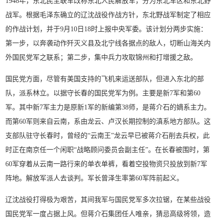
1948年，东北民主联军改称东北人民解放军，分为东北军区和东北野
战军。根据毛泽东确立的辽沈战役作战方针，东北野战军制定了相应
的作战计划，并于9月10日18时上报中央军委。该计划分两步实施：
第一步，以奔袭动作歼灭义县及北宁线各据点的敌人，切断山海关内
外国民党军之联系；第二步，集中兵力攻取锦州和打增援之敌。
国民党方面，尽管有美国支持的飞机来运送部队，但进入东北的部
队，派系林立。以据守长春的国民党军为例。主要是新7军和第60
军。其中新7军主力是原新1军的新编第38师，是蒋介石的嫡系主力。
而第60军则来自云南，系由龙云、卢汉长期控制的滇系地方部队。这
支部队驻守长春时，曾经的“云南王”龙云早已被蒋介石削去兵权，此
时正在南京任一个闲职“战略顾问委员会副主任”。在长春被围时，第
60军穿着从云南一路行来的单衣单裤，看着空投物资只投放到新7军
阵地。解放军派人去谈判。军长曾泽生率第60军阵前起义。
辽沈战役打得极为艰苦，其间我军与国民党军多次拉锯，在某些战役
国民党军一度占据上风。但蒋介石集团任人唯亲，猜忌高级将领，造