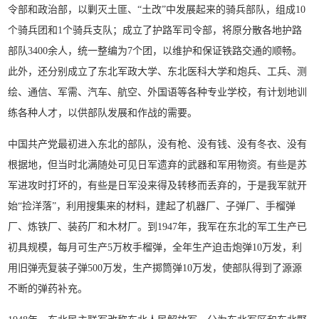
令部和政治部，以剿灭土匪、“土改”中发展起来的骑兵部队，组成10
个骑兵团和1个骑兵支队；成立了护路军司令部，将原分散各地护路
部队3400余人，统一整编为7个团，以维护和保证铁路交通的顺畅。
此外，还分别成立了东北军政大学、东北医科大学和炮兵、工兵、测
绘、通信、军需、汽车、航空、外国语等各种专业学校，有计划地训
练各种人才，以供部队发展和作战的需要。
中国共产党最初进入东北的部队，没有枪、没有钱、没有冬衣、没有
根据地，但当时北满随处可见日军遗弃的武器和军用物资。有些是苏
军进攻时打坏的，有些是日军没来得及转移而丢弃的，于是我军就开
始“捡洋落”，利用搜集来的材料，建起了机器厂、子弹厂、手榴弹
厂、炼铁厂、装药厂和木材厂。到1947年，我军在东北的军工生产已
初具规模，每月可生产5万枚手榴弹，全年生产迫击炮弹10万发，利
用旧弹壳复装子弹500万发，生产掷筒弹10万发，使部队得到了源源
不断的弹药补充。