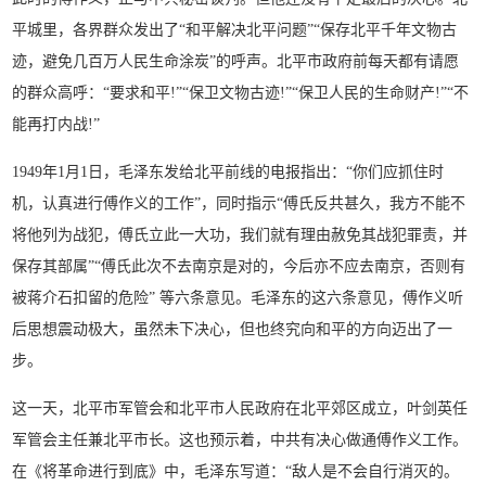
平城里，各界群众发出了“和平解决北平问题”“保存北平千年文物古
迹，避免几百万人民生命涂炭”的呼声。北平市政府前每天都有请愿
的群众高呼：“要求和平!”“保卫文物古迹!”“保卫人民的生命财产!”“不
能再打内战!”
1949年1月1日，毛泽东发给北平前线的电报指出：“你们应抓住时
机，认真进行傅作义的工作”，同时指示“傅氏反共甚久，我方不能不
将他列为战犯，傅氏立此一大功，我们就有理由赦免其战犯罪责，并
保存其部属”“傅氏此次不去南京是对的，今后亦不应去南京，否则有
被蒋介石扣留的危险” 等六条意见。毛泽东的这六条意见，傅作义听
后思想震动极大，虽然未下决心，但也终究向和平的方向迈出了一
步。
这一天，北平市军管会和北平市人民政府在北平郊区成立，叶剑英任
军管会主任兼北平市长。这也预示着，中共有决心做通傅作义工作。
在《将革命进行到底》中，毛泽东写道：“敌人是不会自行消灭的。