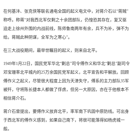
在何基沣、张克侠等联名通电全国的起义电文中，对蒋介石以“蒋贼”
称呼。称蒋“对我西北军仅剩之十余团部队，仍惶恐其存在，复又驱
迫走上徐州外围的内战前线，陈师鲁南两年有余，兵不为补，弹不为
给。蒋贼此种阴谋，全军为之寒心”。
在三大战役期间，最举世瞩目的起义，则来自北平。
1949年1月22日，国民党军华北“剿总”司令傅作义和华北“剿总”副司令
邓宝珊率北平城内的25万余国民党军起义，北平宣告和平解放。回顾
傅作义之起义，尽管很大程度上因为天津失守，傅系的主力部队35军
被歼，守将陈长捷本人都做了俘虏，但另一大原因，亦在于他根本不
相信蒋介石。
蒋介石曾提出，要傅作义放弃北平，率军南下巩固中原防线。可出身
于西北军的傅作义感到，如果自己南下，将很可能落得如杨虎城一
般。