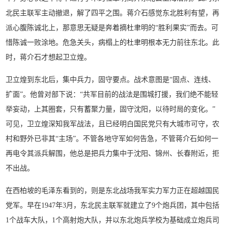
北民主联军主动撤退，解了四平之围。蒋介石感觉东北胜利有望，再
派心腹陈诚北上，那意思无疑是奔着摘杜聿明的“胜利果实”而去。可
惜陈诚一败涂地。危急关头，病榻上的杜聿明根本无力前往东北。此
时，蒋介石才想起卫立煌。
卫立煌到东北后，集中兵力，固守要点。战术意图是“固点、连线、
扩面”。他曾对部下说：“共军目前的战法是围城打援，我们绝不能轻
举妄动，上其圈套，只有蓄聚力量，固守沈阳，以待时局的变化。”
可见，卫立煌深知我军战法，且已经明白国民党只有大城市可守，农
村和野外已非其“主场”。不管各地守军如何告急，不管蒋介石如何一
再电令其派兵解围，他总是把兵力集中于沈阳、锦州、长春附近，拒
不出战。
在西柏坡的毛泽东看到的，则是东北战场我军实力军力正在超越国民
党军。早在1947年3月，东北民主联军就建立了9个炮兵团，其中包括
1个战车大队，1个高射炮大队，并以东北炮兵学校为基础成立炮兵司