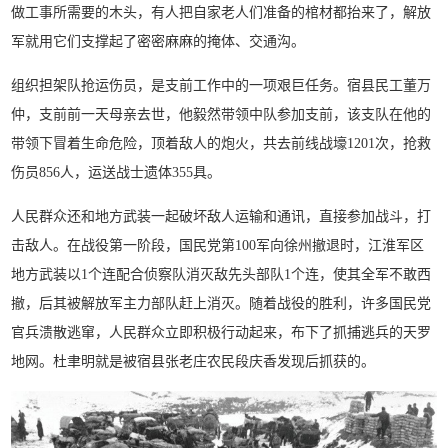
做工事所需要的木头，有人把自家老人们准备的棺材都抬来了，解放
军就用它们支撑起了密密麻麻的掩体、交通沟。
组织担架队抢运伤员，是支前工作中的一项艰巨任务。宿县民工董万
仲，支前前一天母亲去世，他毅然带领中队参加支前，该支队在他的
带领下冒着生命危险，顶着敌人的炮火，共去前线战壕1201次，抢救
伤员856人，运送战士遗体355具。
人民群众还和地方武装一起破坏敌人运输和通讯，直接参加战斗，打
击敌人。在战役第一阶段，国民党第100军向徐州撤退时，江淮军区
地方武装以1个连配合侦察队消灭敌先头部队1个连，使其全军不敢西
撤，后其被解放军主力部队赶上消灭。随着战役的胜利，许多国民党
官兵溃散逃窜，人民群众立即积极行动起来，布下了抓捕逃兵的天罗
地网。杜聿明就是被宿县张老庄农民段庆香发现后抓获的。