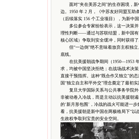
面对“夹在美苏之间”的生存困境，新中
边。1950 年 2 月，《中苏友好同盟
（后续落实 156 个工业项目），为新
多位参会专家纷纷表示，这一决策并非
理性判断——通过与苏联结盟，新中国有
核心区域）争取到安全缓冲，同时获得了
但“一边倒”绝不意味着放弃主权独立。
底线。
在抗美援朝战争期间（1950—1953 
求，均被中国坚决拒绝；在战场战术决策
直接干预指挥。这种“既合作又独立”的态
国“独立自主和平外交”理念奠定了最初实
复旦大学国际关系与公共事务学院外交
非被动卷入冷战，而是主动以抗美援朝遏
的‘新月形包围’，冷战的战火可能进一
看，抗美援朝是新中国在两极格局下“以
生政权争取到宝贵的安全空间。