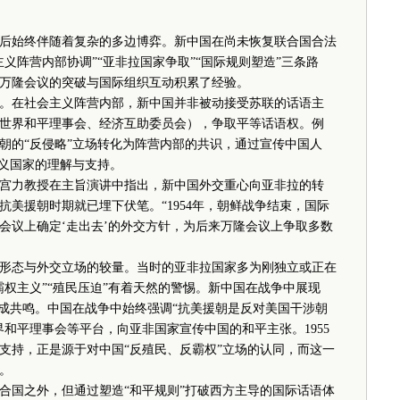
始终伴随着复杂的多边博弈。新中国在尚未恢复联合国合法
义阵营内部协调”“亚非拉国家争取”“国际规则塑造”三条路
万隆会议的突破与国际组织互动积累了经验。
在社会主义阵营内部，新中国并非被动接受苏联的话语主
世界和平理事会、经济互助委员会），争取平等话语权。例
朝的“反侵略”立场转化为阵营内部的共识，通过宣传中国人
主义国家的理解与支持。
力教授在主旨演讲中指出，新中国外交重心向亚非拉的转
在抗美援朝时期就已埋下伏笔。“1954年，朝鲜战争结束，国际
会议上确定‘走出去’的外交方针，为后来万隆会议上争取多数
态与外交立场的较量。当时的亚非拉国家多为刚独立或正在
权主义”“殖民压迫”有着天然的警惕。新中国在战争中展现
形成共鸣。中国在战争中始终强调“抗美援朝是反对美国干涉朝
和平理事会等平台，向亚非国家宣传中国的和平主张。1955
支持，正是源于对中国“反殖民、反霸权”立场的认同，而这一
。
国之外，但通过塑造“和平规则”打破西方主导的国际话语体