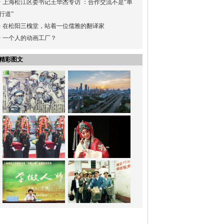
·
上海松江区委书记王华杰专访 ：合作交流不是“单
行道”
·
在松阳三槐堂，站着一位儒雅的翻译家
·
一个人的动画工厂？
精彩图文