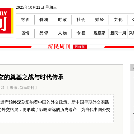
2025年10月22日 星期三
封 面
特 稿
时 政
社 会
财 经
文 化
区情
品 评
人 物
专 栏
观察家
新民一周
采
交的奠基之战与时代传承
-21 【 来源 : 新民周刊 】
阅读数：
1002
交遗产始终深刻影响着中国的外交政策。新中国早期外交实践
的外交格局，更形成了影响深远的历史遗产，为当代中国外交