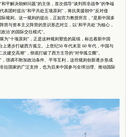
出“和平解决朝鲜问题”的主张，首次倡导“谈判而非战争”的争端
代表团时提出“和平共处五项原则”，将抗美援朝中“反对侵
国际规则。这一规则的提出，正如宫力教授所言，“是新中国多
阵营与资本主义阵营的意识形态对立，以‘和平共处’为核心，
政治’的国际交往模式”。
为“十项原则”，正是这种规则塑造的延续，标志着新中国
台上逐步打破西方孤立。上世纪50 年代末至 60 年代，中国与
二次建交高潮”，彻底打破了西方主导的“对华孤立圈”。
则”，强调不附加政治条件、平等互利，这些规则创新逐步形成
非拉国家的广泛支持，也为后来中国参与全球治理、推动国际