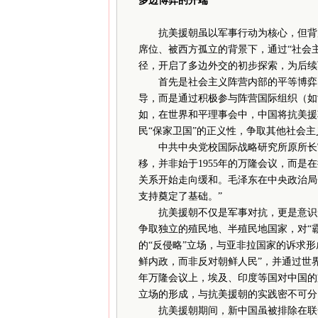
多边博弈的开端
抗美援朝虽以军事行动为核心，但背后
席位、被西方孤立的背景下，通过“社会主
径，开启了多边外交的初步探索，为后续
首先是社会主义阵营内部的平等博弈。
导，而是通过积极参与阵营国际组织（如
如，在世界和平理事会中，中国将抗美援
民“保家卫国”的正义性，争取其他社会
中共中央党校国际战略研究所原所长宫
移，并非始于1955年的万隆会议，而是
关系开始走向缓和。毛泽东在中央政治局
支持奠定了基础。”
抗美援朝不仅是军事对抗，更是意识形
争取独立的殖民地、半殖民地国家，对“霸
的“反侵略”立场，与亚非拉国家的诉求
鲜内政，而非反对朝鲜人民”，并通过世界
年万隆会议上，埃及、印度等国对中国的
立场的形成，与抗美援朝的实践密不可分
抗美援朝期间，新中国虽被排除在联合