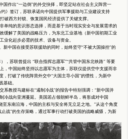
国作出“一边倒”的外交抉择，即坚定站在社会主义阵营一
互助条约》签订，苏联承诺向中国提供军事援助与工业建设支持
中国打破西方封锁、恢复国民经济提供了关键支撑。
单纯的意识形态选择，而是基于当时现实安全与发展需求的
效缓解了美国的战略压力，为东北工业基地（新中国初期工业
工业化起步必需的技术、设备与资金。
新中国在接受苏联援助的同时，始终坚守“不被大国操控”的
年），苏联曾提出 “联合指挥志愿军”“共管中国东北铁路” 等要
上，中国始终坚持以志愿军为主体，苏联仅提供空中支援而非
度，打破了传统阵营外交中“大国主导小国”的惯性，为新中
践基础。
系教授马建标在“遏制冷战”的报告中特别强调：“新中国并
制冷战向亚洲蔓延。美国若占领朝鲜半岛，将形成对中国
步烧至东南沿海，中国的主权与安全将无立足之地。”从这个角度
战止战”的生存策略，通过军事行动打破美国的战略威慑，为新