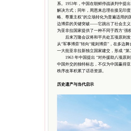
系。1953年，中国在朝鲜停战谈判中提
解决方式；同年，周恩来总理在接见印度
略、尊重主权”的立场转化为普遍适用的
边博弈的关键突破——它跳出了社会主义
为亚非拉国家提供了一种不同于西方‘强权
后来万隆会议将和平共处五项原则发展
从“军事博弈”转向“规则博弈”，在多边舞
一大批亚非拉新独立国家建交，形成 “第
1963 年中国提出 “对外援助八项原
中国外交的独特标志，不仅为中国赢得亚
秩序改革积累了话语资源。
历史遗产与当代启示