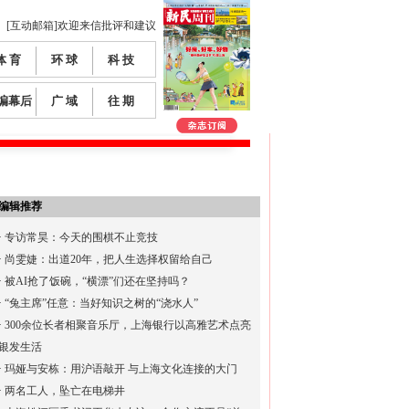
[互动邮箱]欢迎来信批评和建议
体 育
环 球
科 技
编幕后
广 域
往 期
编辑推荐
·
专访常昊：今天的围棋不止竞技
·
尚雯婕：出道20年，把人生选择权留给自己
·
被AI抢了饭碗，“横漂”们还在坚持吗？
·
“兔主席”任意：当好知识之树的“浇水人”
·
300余位长者相聚音乐厅，上海银行以高雅艺术点亮
银发生活
·
玛娅与安栋：用沪语敲开 与上海文化连接的大门
·
两名工人，坠亡在电梯井