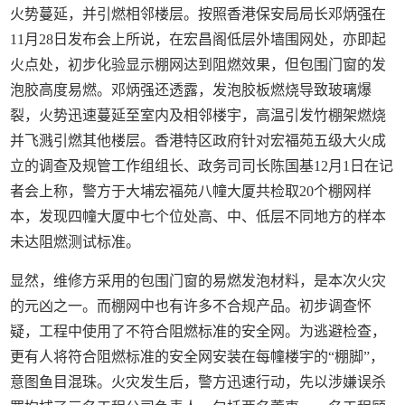
火势蔓延，并引燃相邻楼层。按照香港保安局局长邓炳强在
11月28日发布会上所说，在宏昌阁低层外墙围网处，亦即起
火点处，初步化验显示棚网达到阻燃效果，但包围门窗的发
泡胶高度易燃。邓炳强还透露，发泡胶板燃烧导致玻璃爆
裂，火势迅速蔓延至室内及相邻楼宇，高温引发竹棚架燃烧
并飞溅引燃其他楼层。香港特区政府针对宏福苑五级大火成
立的调查及规管工作组组长、政务司司长陈国基12月1日在记
者会上称，警方于大埔宏福苑八幢大厦共检取20个棚网样
本，发现四幢大厦中七个位处高、中、低层不同地方的样本
未达阻燃测试标准。
显然，维修方采用的包围门窗的易燃发泡材料，是本次火灾
的元凶之一。而棚网中也有许多不合规产品。初步调查怀
疑，工程中使用了不符合阻燃标准的安全网。为逃避检查，
更有人将符合阻燃标准的安全网安装在每幢楼宇的“棚脚”，
意图鱼目混珠。火灾发生后，警方迅速行动，先以涉嫌误杀