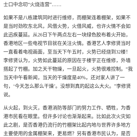
士口中念叨“火烧连营”……
如果不是八栋建筑同时进行维修，而棚架连着棚架，如果不
是当时劲吹东北风，风借火势，火借风威，也许火情不会如
此迅疾蔓延。从26日下午两点左右一块绿色胶布着火开始，
香港地区一些电视节目就在关注火情。香港艺人李修贤当时
一直看着电视画面，至当天下午五时，火势已经烧到32楼！
李修贤认为，火势如此蔓延的原因在于楼宇正在维修，外墙
搭起了竹棚。加之天干物燥，一旦起火，火势很难控制。“我
当天中午看新闻，当天的干燥度是40%，还对家人讲了一
句，‘今天怎么那么干燥’。没想到真的起这么大火。”李修贤
说。
从火起，到火灭，香港消防等部门的努力工作、牺牲，为香
港市民看在眼里。但许多讨论也渐渐起来。比如此次火灾如
此之剧，是否香港仍流行的竹棚架比起内地与世界许多地方
主要使用的金属棚架来，更易燃？另有香港市民认为，是否