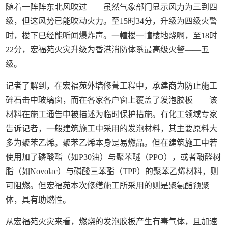
随着一阵阵东北风吹过——虽然气象部门显示风力为三到四
级，但这风势已能吹动火力。至15时34分，升级为四级火警
时，楼下已经能听闻爆炸声。一幢楼一幢楼地烧啊，至18时
22分，宏福苑火灾升级为香港消防体系最高级火警——五
级。
记者了解到，在宏福苑外墙修葺工程中，承建商为防止施工
碎石击中玻璃窗，而在各家各户窗上覆盖了发泡胶板——该
材料在施工通告中被描述为临时保护措施。有化工领域专家
告诉记者，一般建筑施工中采用的发泡材料，其主要原料大
多为聚苯乙烯。聚苯乙烯本身是易燃品。但在建筑施工中若
使用加了磷酸酯（如P30油）与聚苯醚（PPO），或者酚醛树
脂（如Novolac）与磷酸三苯酯（TPP）的聚苯乙烯材料，则
可阻燃。但宏福苑本次修缮施工所采用的则是聚氨酯预聚
体，具有助燃性。
从宏福苑火灾来看，燃烧的发泡胶板产生有毒气体，且加速