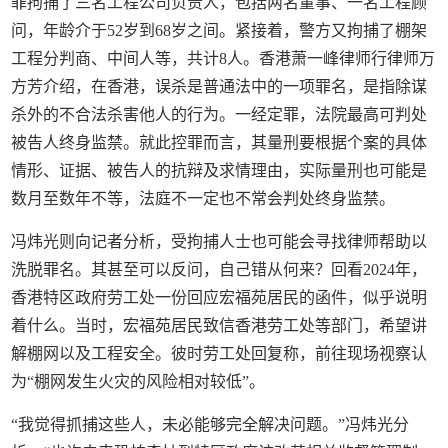
罪拘捕了三名工程公司负责人，包括两名董事、一名工程顾
问，年龄介于52岁到68岁之间。紧接着，警方又拘捕了棚架
工程分判商、中间人等，共计8人。香港萧一峰律师行律师万
方芳介绍，在香港，误杀是普通法中的一项罪名，是指除谋
杀外的不合法杀害他人的行为。一经定罪，法院最高可判处
被告人终身监禁。就此控罪而言，其量刑要根据个案的具体
情形、证据、被告人的抗辩及求情理由，实际量刑也可能是
数月至数年不等，法庭不一定也不常会判处终身监禁。
冯炜光则向记者分析，受拘捕人士也可能会寻找律师帮助以
洗脱罪名。其甚至可以反问，自己错从何来？回看2024年，
香港特区政府劳工处一份回应宏福苑居民的函件，似乎说明
着什么。当时，宏福苑居民致信香港劳工处等部门，希望讲
解棚网以及工程安全。彼时劳工处回复称，前往现场视察认
为“棚网发生火灾的风险相对较低”。
“我觉得抓捕这些人，未必能够完全解决问题。”冯炜光分