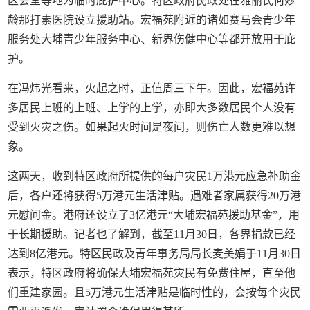
区会堂等地为临时庇护中心。特区政府民政处在雅丽氏何妙
龄那打素医院设立援助站。宏福苑附近的诸如赛马会青少年
服务处大埔青少年服务中心、新界伤健中心等都开放用于庇
护。
在冯炜光看来，火起之时，正值周三下午。因此，宏福苑许
多居民上班的上班、上学的上学，亦即大多数居民个人没有
受到火灾之伤。如果起火时间是夜间，则伤亡人数更难以想
象。
这两天，收到特区政府所提供的每户灾民1万港元应急补助金
后，各户还将获得5万港元生活津贴。遇难者家属获得20万港
元慰问金。港府还设立了3亿港元“大埔宏福苑援助基金”，用
于长期援助。记者也了解到，截至11月30日，各界捐款已经
达到8亿港元。特区民政及青年事务局局长麦美娟于11月30日
表示，特区政府将确保大埔宏福苑灾民有免费住屋，直至他
们重建家园。且5万港元生活津贴是临时性的，会按每个灾民