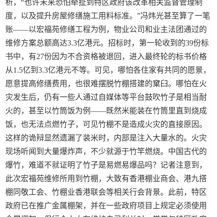
析，“也许未来恐怕牵扯到特区政府该改革相关监督管理制
度，以及提升房屋修缮施工用料标准。”冯炜光甚至算了一笔
账——以宏福苑修缮工程为例，物业公司和业主法团通过的
维修方案总额高达3.3亿港元。招标时，第一轮收到的39份标
书中，有27份因为不合资格被退回，进入最终轮的标书价格
从1.5亿到3.3亿港元不等。可见，哪怕各住家有共同的愿景，
愿意提高修缮费用，也很难摆脱竹棚搭建的窠臼。哪怕在火
灾发生后，仍有一些人通过自媒体等平台鼓吹竹子是相当耐
火的，甚至以竹筒饭为例——既然米能装在竹筒里直到烧成
饭，也无法点燃竹子，可见竹棚不是造成火灾的直接原因。
这样的诡辩显然遗漏了装米时，内部是注入大量水的。火灾
现场听闻到大量爆炸声，不少就源于竹竿燃烧。中国古代的
爆竹，难道不就证明了竹子是易燃易爆品吗？记者注意到，
此次宏福苑维修所用到竹棚，大致有香港棚业商会、港九搭
棚同敬工会、竹棚业香港联会等相关行会背景。此前，特区
政府已在推广金属棚架，并在一些政府项目上规定必须使用