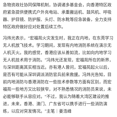
急物资政社协同保障机制，协调诸多基金会，向香港特区政
府紧急提供便携式户外充电站、承重搬运机、鼓风机、呼吸
器、护目镜、防护服、头灯、防水靴等应急装备，全力支持
特区政府做好应对处置后续工作。
冯炜光表示，“宏福苑火灾发生时，我正在内地，在东莞学习
无人机放飞技术。学习期间，发现有内地消防系统在演示无
人机灭火。我的感觉，香港应该从善如流，比如向内地学习
无人机技术用于消防。”冯炜光还发现，宏福苑所在的新界，
与深圳距离其实相当近。亦有港人曾问，宏福苑起火以后，
是否有可能从深圳调派消防官兵前来救援。冯炜光告知，目
前内地消防与香港消防在一些技术参数等方面有区别，而宏
福苑一些地方又比较狭窄，对不熟悉情况的消防员来说，未
必能够联手从容应对。“不过，我认为随着大湾区建设的推
进，未来，香港、澳门、广东省可以携手进行一些消防演
练，以应对突发情况。”主笔｜姜浩峰