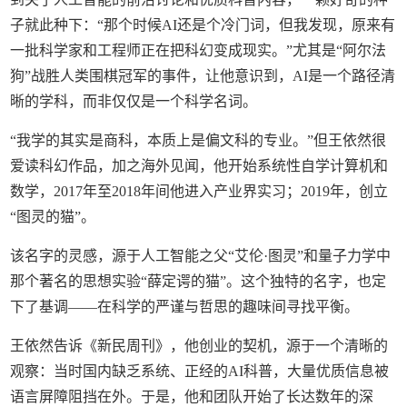
子就此种下：“那个时候AI还是个冷门词，但我发现，原来有
一批科学家和工程师正在把科幻变成现实。”尤其是“阿尔法
狗”战胜人类围棋冠军的事件，让他意识到，AI是一个路径清
晰的学科，而非仅仅是一个科学名词。
“我学的其实是商科，本质上是偏文科的专业。”但王依然很
爱读科幻作品，加之海外见闻，他开始系统性自学计算机和
数学，2017年至2018年间他进入产业界实习；2019年，创立
“图灵的猫”。
该名字的灵感，源于人工智能之父“艾伦·图灵”和量子力学中
那个著名的思想实验“薛定谔的猫”。这个独特的名字，也定
下了基调——在科学的严谨与哲思的趣味间寻找平衡。
王依然告诉《新民周刊》，他创业的契机，源于一个清晰的
观察：当时国内缺乏系统、正经的AI科普，大量优质信息被
语言屏障阻挡在外。于是，他和团队开始了长达数年的深