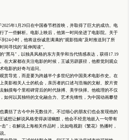
025年1月29日在中国春节档首映，并取得了巨大的成功。电
行了一些解析。电影上映后，他第一时间坐进了电影院。关于
不到24小时，他将这份诚意满满的“观影指南”及时推送到了所
时间寻找的“延伸阅读”。
黑马”，以独具风格的东方美学和当代情感表达，获得17.19
。在大家都在关注电影的时候，王诚另辟蹊径，他察觉到观众
术电影的好奇与追问。
赏导览，而是要为跨越半个多世纪的中国美术电影作史。在
上美影相关人士的机会，亲历者的口述与浩瀚的文献、胶片资
去触摸每个里程碑背后的时代脉搏、美学抉择。他梳理的不仅
，如何以其独特的文化融合力、艺术先锋性，为中国动画攀登
囊括了古今中外无数佳片。不过细心的朋友们也会发现他的
当王诚想让解说风格变得诙谐幽默，他会不经意地嵌入一句带有
一击”；在解说上海相关作品时，比如电视剧《繁花》热播时，
说。