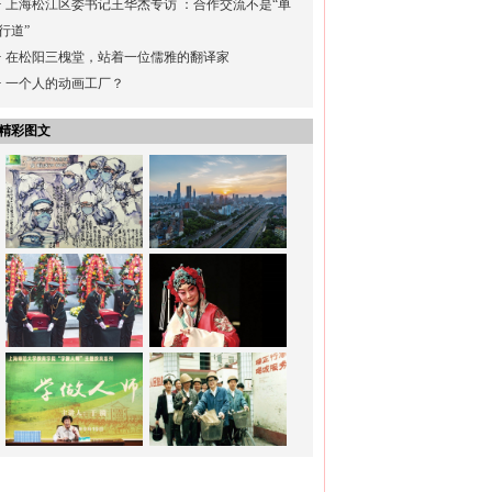
·
上海松江区委书记王华杰专访 ：合作交流不是“单
行道”
·
在松阳三槐堂，站着一位儒雅的翻译家
·
一个人的动画工厂？
精彩图文