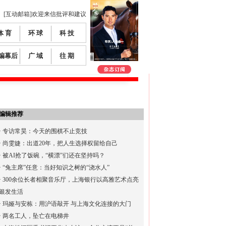
[互动邮箱]欢迎来信批评和建议
体 育
环 球
科 技
编幕后
广 域
往 期
编辑推荐
·
专访常昊：今天的围棋不止竞技
·
尚雯婕：出道20年，把人生选择权留给自己
·
被AI抢了饭碗，“横漂”们还在坚持吗？
·
“兔主席”任意：当好知识之树的“浇水人”
·
300余位长者相聚音乐厅，上海银行以高雅艺术点亮
银发生活
·
玛娅与安栋：用沪语敲开 与上海文化连接的大门
·
两名工人，坠亡在电梯井