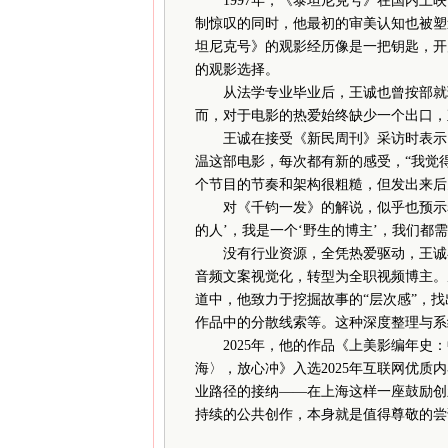
1997年，《泰坦尼克号》在国内上映
制惊叹的同时，他最初的审美认知也被塑
坦尼克号》的观影经历像是一把钥匙，开
的观影选择。
从法学专业毕业后，王诚也曾按部就班
而，对于电影的热爱始终缺少一个出口，
王诚在接受《新民周刊》采访时表示，
温这部电影，每次都有新的感受，“我觉
个节目的节奏和架构很粗糙，但发出来后
对《千钧一发》的解说，似乎也预示着
的人’，我是一个‘野生的博主’，我们都
没有行业资源，全凭热爱驱动，王诚在算
音频文案视觉化，转型为全职视频博主。
道中，他致力于挖掘故事的“层次感”，
作品中的分散线索等。这种深度整理与系
2025年，他的作品《上美影编年史：中
海〉，放心冲》入选2025年互联网优
业路径的接纳——在上海这样一座鼓励创
持续的公共创作，本身就是值得尊敬的尝