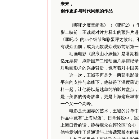
未来，
创作更多与时代同频的作品
《哪吒之魔童闹海》（《哪吒2》）于2
影上映前，王诚就对片方释出的预告片进
《哪吒2》的25个细节和彩蛋呼之欲出。
有观众面前，成为无数观众观影前后第一
动画电影《浪浪山小妖怪》是暑期档的“
亿元票房，刷新国产二维动画片票房纪录
对动画影片的兴趣背后，也有着对中国美
这一次，王诚不再是为一两部电影做观
平台的支持与牵线下，他获得了深度采访
料一起，让他得以超越单纯的影片盘点，
是上美影的传奇故事，更是上海这座城市
一个又一个高峰。
电影是无国界的艺术，王诚的片单中也
作品中藏有“上海彩蛋”。日常解说中，
上海口音的话，静待观众在评论区“会心
他特意制作了普通话与上海话双版本的解