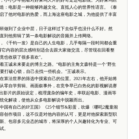
，小小少年抱着对好莱坞大片的好奇走进电影院。为好莱坞巨
造：电影是一种能够跨越文化、直抵人心的世界性语言。《泰
启了他对电影的热爱，而上海这座电影之城，为他提供了丰富
做到了企业中层，日子这样过下去似乎也没什么不好。然
直到他剪辑了第一条电影解说的音频并上传网络。
《千钧一发》是自己的人生电影，几乎每隔一段时间都会重
得它内容的层次感特别适合去跟大家做交流，尽管现在回看整
竟也收获了很多喜欢”。
王诚未来要走的博主之路。“电影的主角文森特是一个‘野生
需要打破心锁，自己去找一些机会。”王诚表示。
法世界的筛选中摸索自己的位置。2021年左右，他开始将
从零自学剪辑、画面叙事外，在竞争早已白热化的影视解说赛
找出影片的原始设定，梳理庞杂的编年史，串联起电影、漫画等
统化解读，使他从众多电影解说中脱颖而出。
国有自己的IP王国》《25个细节&彩蛋，吹爆〈哪吒2魔童闹
质内容创作项目，这不仅是对他内容的认可，更是对他探索新型职
新、包容多元业态的城市，将深厚的个人兴趣转化为专业、可
试。