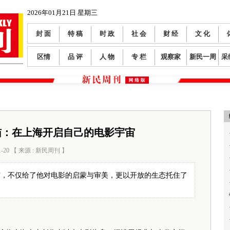
2026年01月21日 星期三
封 面
特 稿
时 政
社 会
财 经
文 化
区情
品 评
人 物
专 栏
观察家
新民一周
采
猫：在上海开启自己的电影宇宙
1-20 【 来源 : 新民周刊 】
阅读数：
227
市，不仅给了他对电影的启蒙与审美，更以开放的生态托住了