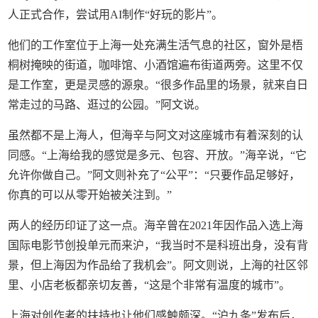
人正式合作，尝试用AI制作“好玩的影片”。
他们的工作室位于上海一处充满生活气息的社区，窗外是梧
桐树掩映的街道，咖啡馆、小酒馆遍布街道两旁。这里不仅
是工作室，更是灵感的源泉。“很多作品里的场景，就来自日
常走过的马路、逛过的公园。”阿文说。
虽然都不是上海人，但海辛与阿文对这座城市有着深刻的认
同感。“上海给我的感觉是多元、包容、开放。”海辛说，“它
允许你做自己。”阿文则补充了“公平”：“只要作品足够好，
你真的可以从零开始被关注到。”
两人的经历印证了这一点。海辛曾在2021年因作品入选上海
国际电影节创投单元而来沪，“我当时不是科班出身，没有背
景，但上海因为作品给了我机会”。阿文则说，上海的社区邻
里、小店老板都亲切友善，“这是个非常有温度的城市”。
上海对创作者的扶持也让他们感触颇深。“沪九条”发布后，