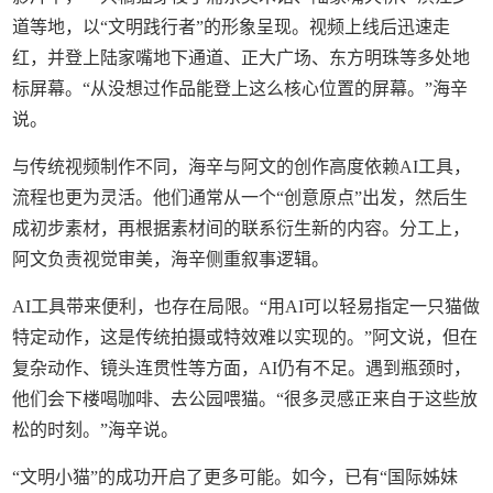
道等地，以“文明践行者”的形象呈现。视频上线后迅速走
红，并登上陆家嘴地下通道、正大广场、东方明珠等多处地
标屏幕。“从没想过作品能登上这么核心位置的屏幕。”海辛
说。
与传统视频制作不同，海辛与阿文的创作高度依赖AI工具，
流程也更为灵活。他们通常从一个“创意原点”出发，然后生
成初步素材，再根据素材间的联系衍生新的内容。分工上，
阿文负责视觉审美，海辛侧重叙事逻辑。
AI工具带来便利，也存在局限。“用AI可以轻易指定一只猫做
特定动作，这是传统拍摄或特效难以实现的。”阿文说，但在
复杂动作、镜头连贯性等方面，AI仍有不足。遇到瓶颈时，
他们会下楼喝咖啡、去公园喂猫。“很多灵感正来自于这些放
松的时刻。”海辛说。
“文明小猫”的成功开启了更多可能。如今，已有“国际姊妹