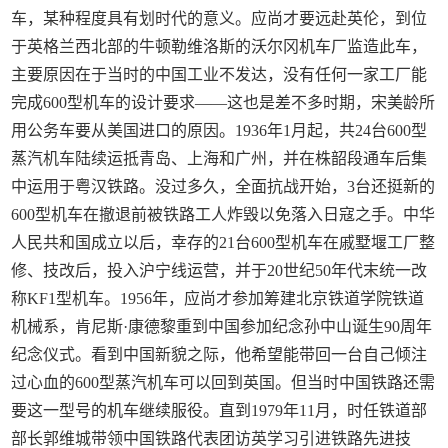
车，某种程度具有划时代的意义。应尚才要远赴英伦，到位
于英格兰西北部的牛顿勒维洛斯的沃尔冈机车厂监造此车，
主要原因在于当时的中国工业不发达，没有任何一家工厂能
完成600型机车的设计要求——这也是差不多时期，宋美龄所
用公务车要从美国进口的原因。1936年1月起，共24台600型
蒸汽机车陆续运抵青岛、上海和广州，并在株韶段通车后集
中运用于粤汉铁路。没过多久，全面抗战开始，3台还挺新的
600型机车在撤退前被铁路工人炸毁以免落入日寇之手。中华
人民共和国成立以后，幸存的21台600型机车在戚墅堰工厂整
修、技改后，投入沪宁线运营，并于20世纪50年代末统一改
称KF1型机车。1956年，应尚才参加筹建北京铁道学院铁道
机械系，肯尼斯·康德黎重到中国参加纪念孙中山诞生90周年
纪念仪式。看到中国新貌之际，他希望能带回一台自己倾注
过心血的600型蒸汽机车可以回到英国。但当时中国铁路还需
要这一型号的机车继续服役。直到1979年11月，时任铁道部
部长郭维城带领中国铁路代表团访英学习引进铁路先进技