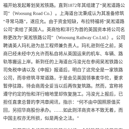
福开始发起筹划吴淞铁路。直到1872年其组建了“吴淞道路公
司”（Woosung Road Co.）。上海道台沈秉成认为其准备修筑
“寻常马路”，遂应允。由于资金短缺，布拉特福将“吴淞道路
公司”卖给了英国人。英商怡和洋行为首的英国资本将公司名
称更改为“吴淞铁路公司”（Woosung Railway Co.Ltd.）。公司
聘请英人玛礼逊为总工程师兼负责人。玛礼逊到任之前，英
商已经未经中方允许而私自将从英国运来的机车、车辆、路
轨等搬运上岸。新到任的上海道台冯浚光在参阅吴淞铁路公
司免税申请以及《申报》报道后，明白了这完全是一家铁路
公司，而非修筑寻常道路，于是会见英国领事麦华佗，要求
暂停驻路，待会商周全妥当以后再恢复筑路。然而，宣称将
遵守约定的怡和洋行暗地里却恢复施工。冯浚光上报后，已
担任直隶总督的李鸿章闻讯，指示：“何不由中国照原值买
回，另招华商股份承办。……如此则洋商资本不致无着，而
中国主权亦无所损，似是两全之法。”