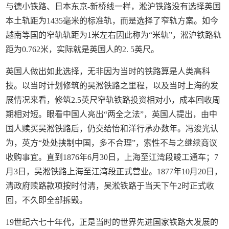
与德小铁路、日本东京-新桥线一样，淞沪铁路没有选择英国
本土轨距为1435毫米的标准轨，而是选择了窄轨方案。如今
越南等国的窄轨轨距为1米左右因此称为“米轨”，淞沪铁路轨
距为0.762米，实际就是英国人的2. 5英尺。
英国人做出如此选择，无非因为当时的铁路算是人类高科
技。以当时计划修筑的吴淞铁路之里程，以及当时上海的发
展情况来看，修筑2.5英尺窄轨铁路投资相对小，成本回收周
期相对短。眼看中国人亮出“两全之法”，英国人提出，由中
国人赎买吴淞铁路后，仍交给怡和洋行承办数年。冯浚光认
为，英方“处处挟制中国，多不合理”，索性不与之继续商议
收购事宜。直到1876年6月30日，上海至江湾段竣工通车；7
月3日，吴淞铁路上海至江湾段正式营业。1877年10月20日，
清政府赎路款项按时付清，吴淞铁路于当天下午2时正式收
回，不久即全部拆毁。
19世纪六七十年代，正是当时的世界先进国家铁路大发展的