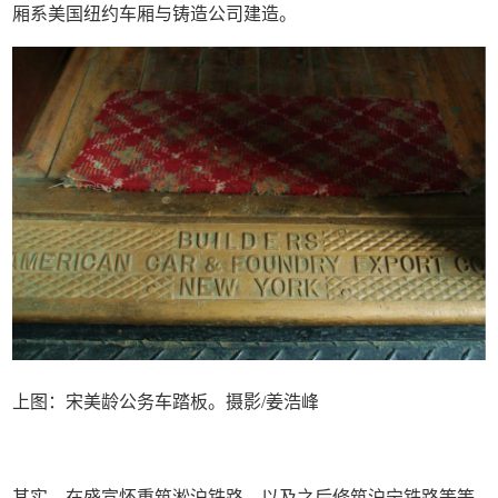
厢系美国纽约车厢与铸造公司建造。
上图：宋美龄公务车踏板。摄影/姜浩峰
其实，在盛宣怀重筑淞沪铁路，以及之后修筑沪宁铁路等等