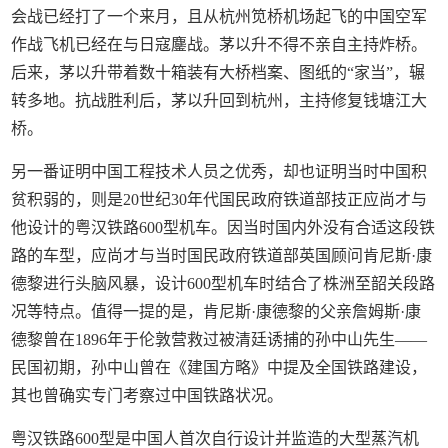
会战已经打了一个来月，且从杭州笕桥机场起飞的中国空军
作战飞机已经在与日寇鏖战。茅以升不得不亲自主持炸桥。
后来，茅以升带着数十箱装有大桥档案、图纸的“家当”，辗
转多地。抗战胜利后，茅以升回到杭州，主持修复钱塘江大
桥。
另一番证明中国工程技术人员之优秀，却也证明当时中国积
贫积弱的，则是20世纪30年代国民政府铁道部技正应尚才与
他设计的粤汉铁路600型机车。因当时国内外没有合适这段铁
路的车型，应尚才与当时国民政府铁道部英国顾问肯尼斯·康
德黎进行头脑风暴，设计600型机车时结合了株洲至韶关段路
况等特点。值得一提的是，肯尼斯·康德黎的父亲詹姆斯·康
德黎曾在1896年于伦敦营救过被清廷诱捕的孙中山先生——
民国初期，孙中山曾在《建国方略》中提及全国铁路建设，
其也曾确实专门考察过中国铁路状况。
粤汉铁路600型是中国人首次自行设计并监造的大型蒸汽机