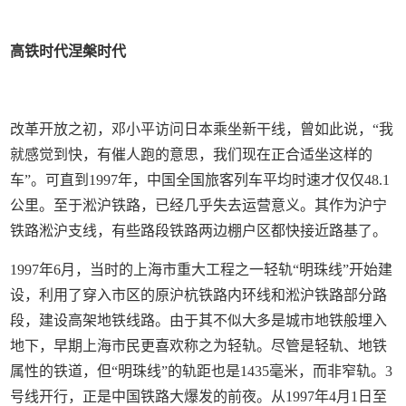
高铁时代涅槃时代
改革开放之初，邓小平访问日本乘坐新干线，曾如此说，“我
就感觉到快，有催人跑的意思，我们现在正合适坐这样的
车”。可直到1997年，中国全国旅客列车平均时速才仅仅48.1
公里。至于淞沪铁路，已经几乎失去运营意义。其作为沪宁
铁路淞沪支线，有些路段铁路两边棚户区都快接近路基了。
1997年6月，当时的上海市重大工程之一轻轨“明珠线”开始建
设，利用了穿入市区的原沪杭铁路内环线和淞沪铁路部分路
段，建设高架地铁线路。由于其不似大多是城市地铁般埋入
地下，早期上海市民更喜欢称之为轻轨。尽管是轻轨、地铁
属性的铁道，但“明珠线”的轨距也是1435毫米，而非窄轨。3
号线开行，正是中国铁路大爆发的前夜。从1997年4月1日至