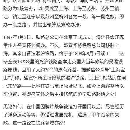
路。认为修筑此路“有益商务、筹款、海防三端”。并建议此
路分为5段筹办，以“吴淞至上海、上海至苏州、苏州至镇
江、镇江至江宁以及苏州至杭州各为一段，筹一段之款，即
办一段之路”，并提出预算及筹款办法。
1897年1月3日，铁路总公司在北京正式成立。清廷任命江苏
常州人盛宣怀为督办。不久，盛宣怀将铁路总公司移驻上
海。其亲自督造淞沪铁路，终于于1898年8月5日竣工——这
条全长16.9公里的淞沪铁路基本走英国人当年修筑的吴淞铁
路原线，且用了大约30%的原有路基。据微信公众号“上海宝
山”等称，盛宣怀所主持修筑的淞沪铁路，其上海站站房在闸
北东华路——此地在铁马商场原址以北，如今上海客整所以
东位置，亦即盛宣怀之后主持修筑的沪宁铁路起始之处！
无论如何，在中国因鸦片战争被迫打开国门以后，尽管经历
了洋务运动等等，仍错过发展先机，遭遇了甲午战争的失
败。这一路径在铁路领域亦然！