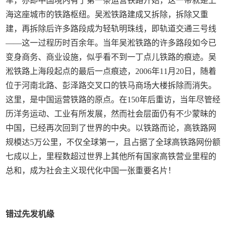
车，亦即中国境内有了第一条运营铁路开始，这一带就是上
海这座城市的铁路枢纽。吴淞铁路建成又拆除，拆除又重
建，再拆除后许多路段成为轻轨明珠线，即轨道交通三号线
——这一过程历时百余年。当年吴淞铁路的许多路段如今已
变身商务、商业设施，似乎看不到一丁点儿铁路的痕迹。吴
淞铁路上海段起点的最后一点痕迹，2006年11月20日，随着
位于河南北路、彭泽路交叉口的铁马商场大楼拆除而消失。
这里，是中国运营铁路的原点。在150年后重访，当年尽管经
历洋务运动、工业有所发展，然而社会层面仍有不少蒙昧的
中国，已经再次回到了世界的中央。以铁路而论，高铁路网
规模达5万公里，不仅全球第一，且占据了全球高铁路网份额
七成以上，里程数超过世界上其他所有国家高铁营业里程的
总和，成为社会主义现代化中国一张重要名片！
错过先发机缘