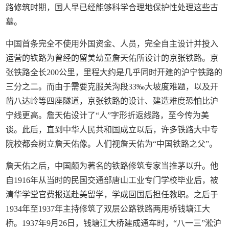
路修筑时期，国人早已经能够科学合理地保护性处理这些古
墓。
中国首条完全不使用外国资金、人员，完全自主设计并投入
运营的铁路为曾经的留美幼童詹天佑所设计的京张铁路。京
张铁路全长200公里，里程大约是几乎同时开建的沪宁铁路的
三分之二。而由于需要克服关沟段33‰大坡度难题，以及开
凿八达岭等四座隧道，京张铁路的设计、建造难度恐怕比沪
宁线更高。詹天佑设计了“人”字形折返线路，至今传为美
谈。此后，直到中华人民共和国成立以后，许多铁路大中专
院校都会树立詹天佑像。人们视詹天佑为“中国铁路之父”。
詹天佑之后，中国颇为著名的铁路修筑专家当推茅以升。他
自1916年从当时的民国交通部唐山工业专门学校毕业后，被
清华学堂官费报送赴美留学，学成回国后担任教职。之后于
1934年至1937年主持修筑了双层公路铁路两用桥钱塘江大
桥。1937年9月26日，钱塘江大桥建成通车时，“八一三”淞沪