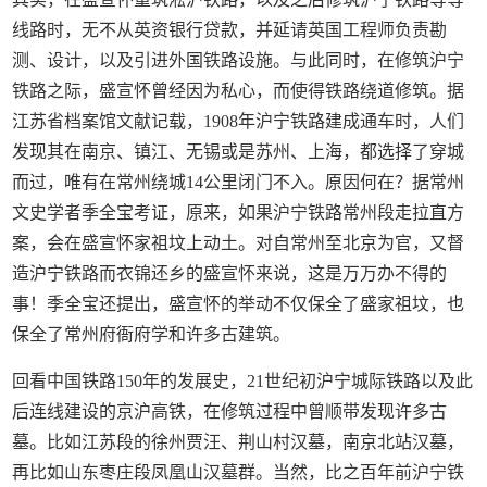
线路时，无不从英资银行贷款，并延请英国工程师负责勘
测、设计，以及引进外国铁路设施。与此同时，在修筑沪宁
铁路之际，盛宣怀曾经因为私心，而使得铁路绕道修筑。据
江苏省档案馆文献记载，1908年沪宁铁路建成通车时，人们
发现其在南京、镇江、无锡或是苏州、上海，都选择了穿城
而过，唯有在常州绕城14公里闭门不入。原因何在？据常州
文史学者季全宝考证，原来，如果沪宁铁路常州段走拉直方
案，会在盛宣怀家祖坟上动土。对自常州至北京为官，又督
造沪宁铁路而衣锦还乡的盛宣怀来说，这是万万办不得的
事！季全宝还提出，盛宣怀的举动不仅保全了盛家祖坟，也
保全了常州府衙府学和许多古建筑。
回看中国铁路150年的发展史，21世纪初沪宁城际铁路以及此
后连线建设的京沪高铁，在修筑过程中曾顺带发现许多古
墓。比如江苏段的徐州贾汪、荆山村汉墓，南京北站汉墓，
再比如山东枣庄段凤凰山汉墓群。当然，比之百年前沪宁铁