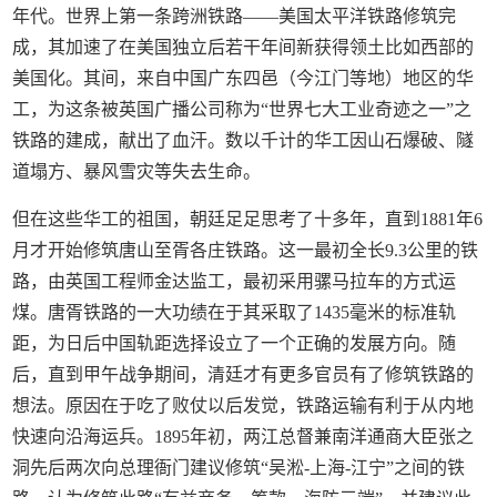
年代。世界上第一条跨洲铁路——美国太平洋铁路修筑完
成，其加速了在美国独立后若干年间新获得领土比如西部的
美国化。其间，来自中国广东四邑（今江门等地）地区的华
工，为这条被英国广播公司称为“世界七大工业奇迹之一”之
铁路的建成，献出了血汗。数以千计的华工因山石爆破、隧
道塌方、暴风雪灾等失去生命。
但在这些华工的祖国，朝廷足足思考了十多年，直到1881年6
月才开始修筑唐山至胥各庄铁路。这一最初全长9.3公里的铁
路，由英国工程师金达监工，最初采用骡马拉车的方式运
煤。唐胥铁路的一大功绩在于其采取了1435毫米的标准轨
距，为日后中国轨距选择设立了一个正确的发展方向。随
后，直到甲午战争期间，清廷才有更多官员有了修筑铁路的
想法。原因在于吃了败仗以后发觉，铁路运输有利于从内地
快速向沿海运兵。1895年初，两江总督兼南洋通商大臣张之
洞先后两次向总理衙门建议修筑“吴淞-上海-江宁”之间的铁