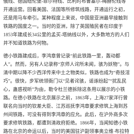
俄线、德国纽伦堡-菲尔特线、比利时布鲁塞尔-梅赫伦线等
开通运营。回看美国、法国等所修筑线路，开通运行之初，
还是用马车牵引。某种程度上来说，中国是亚洲最早接触到
铁路的国度之一。当时的亚洲，除了英国殖民者在印度于
1853年建成长34公里的孟买-塔纳线以外，大多数地方的人们
并不知道铁路为何物。
德小铁路建成后，李鸿章曾记录“前此铁路一里，轰动都
人”。然而，另有人记录称“京师人诧所未闻，骇为妖物”。与
清中期以降不少西洋传来中土之物类似，铁路也成为“奇技淫
巧”。很快，步军统领衙门以“见者诧骇，谣诼纷起”“扰乱民
心，蛊惑视听”为由，勒令杜兰德拆除这条用以展示的小铁
路。在德小铁路在北京展示之前，1863年，上海27家洋行曾
联名向当时的钦差大臣、江苏巡抚李鸿章要求修筑上海到苏
州间铁路，可没有得到李鸿章的应允。此后，在沪外商多次
要求修筑铁路，都遭到清政府拒绝。1866年，当闻知德小铁
路在北京的命运以后，当时的美国驻沪副领事奥立维·布拉特