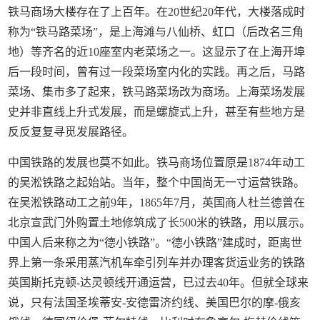
铁马商场大楼存在了上百年。在20世纪20年代，大楼落成时
称为“铁马路菜场”，是上海滩与八仙桥、虹口（后改名三角
地）等齐名的近10座室内老菜场之一。这显示了在上海开埠
后一段时间，曾有过一段菜场室内化的实践。再之后，马路
菜场、集市多了起来，铁马路菜场改为商场。上海菜场发展
史并非直线上升式发展，而是螺旋式上升，甚至有些地方是
反反复复寻觅发展路径。
中国铁路的发展也莫不如此。铁马商场位置原是1874年动工
的吴淞铁路之起始站。当年，整个中国尚无一寸运营铁路。
在吴淞铁路动工之前9年，1865年7月，英国商人杜兰德曾在
北京宣武门外购置土地修筑成了长500米的铁路，用以展示。
中国人后来称之为“德小铁路”。“德小铁路”建成时，距离世
界上第一条采用蒸汽机车牵引列车并办理客货运业务的铁路
英国斯托克顿-达灵顿线开通运营，已过去40年。但就全球来
说，只有法国圣埃蒂安-安德雷济约线、美国巴尔的摩-俄亥