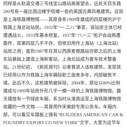
同样是从轨道交通三号线宝山路站高架望去，远处天目东路
200号有一座比周边楼宇低矮一些的英国古典风格建筑。这就
是上海铁路博物馆——其原身系1909年建成的四层楼的沪宁
铁路上海总站站房。1932年“一·二八”事变，该站房主体已经
遭遇战火，1933年基本修复。1937年“八一三”淞沪会战再遭
轰炸，其第四层几乎不存，但依旧用作上海站（上海北站）
站房之用；直到1987年在其以西原麦根路站亦即之后的上海
东站基础上建造上海新客站，上海北站成为客车技术整备
站。21世纪初，《新民周刊》记者曾进入该栋建筑，发现其
已经用以作为铁路上海车辆段职工宿舍多年，内部破败不
堪。此后不久，这栋建筑被拆除，2004年，原址以80%比例
建成与1909年站房外形几乎一模一样的上海铁路博物馆。露
天摆放有一节绿皮车厢，系当时从淮南运至上海铁路博物馆
收藏的一件文物——其曾用作宋美龄专用公务车。车厢内
部，可以看见车踏板上铸有“BUILDERS AMERICAN CAR &
FOUNDRY EXPORT CO NEW YORK”文字，大意为这节车