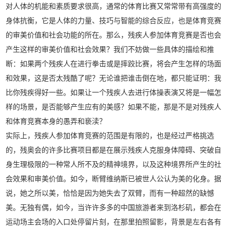
对人体的机能和素质要求很高，通常的体育比赛又常常带有高强度的
身体抗衡，它是人体的力量、技巧与智能的综合反应，也是体育竞赛
的审美价值和社会功能的所在。那么，残疾人参加体育竞赛是否也会
产生这样的审美价值和社会效果？我们不妨做一些具体的描绘和推
断：如果两个残疾人在进行拳击或是摔跤比赛，将会产生怎样的场面
和效果，这是否太残酷了呢？无论谁把谁击倒在地，都只能证明：我
比你残疾得好一些。如果让一个残疾人去进行体操表演又将是一幅怎
样的场景，是否能够产生应有的美感？如果不能，那是不是对残疾人
和体育竞赛本身的愚弄和亵渎？
实际上，残疾人参加体育竞赛的范围是有限的，也是经过严格挑选
的，残奥会的许多比赛项目都是在展示残疾人克服身体障碍、突破自
身生理极限的一种常人所不及的精神境界，以及这种境界所产生的社
会效果和审美价值。如今，断臂维纳斯已被世人公认为美的化身。据
说，她之所以美，恰恰是因为她失去了双臂，而有一种超然的缺憾
美。无独有偶，如今，当许许多多的中国旅游者来到洛杉矶，都会在
运动场主会场的入口处停留片刻，在那里拍照留影，背景是左右各有