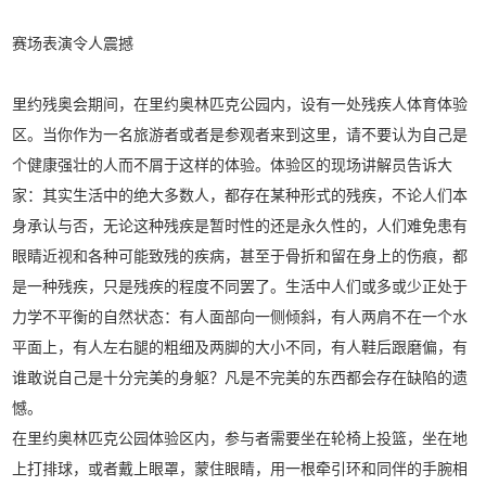
赛场表演令人震撼
里约残奥会期间，在里约奥林匹克公园内，设有一处残疾人体育体验
区。当你作为一名旅游者或者是参观者来到这里，请不要认为自己是
个健康强壮的人而不屑于这样的体验。体验区的现场讲解员告诉大
家：其实生活中的绝大多数人，都存在某种形式的残疾，不论人们本
身承认与否，无论这种残疾是暂时性的还是永久性的，人们难免患有
眼睛近视和各种可能致残的疾病，甚至于骨折和留在身上的伤痕，都
是一种残疾，只是残疾的程度不同罢了。生活中人们或多或少正处于
力学不平衡的自然状态：有人面部向一侧倾斜，有人两肩不在一个水
平面上，有人左右腿的粗细及两脚的大小不同，有人鞋后跟磨偏，有
谁敢说自己是十分完美的身躯？凡是不完美的东西都会存在缺陷的遗
憾。
在里约奥林匹克公园体验区内，参与者需要坐在轮椅上投篮，坐在地
上打排球，或者戴上眼罩，蒙住眼睛，用一根牵引环和同伴的手腕相