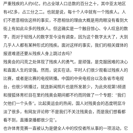
严重残疾的人约6亿，约占全球人口总数的百分之十，其中亚太地区
有4亿多，占三分之二。也就是说，每十个人中就有一个残疾人。人
们不愿意相信这样的事实，不愿相信的理由大概是用肉眼没有看到大
街上有如此众多的残疾人。但这确实是一个触目惊心、令人叹息的数
字，而对于轻残人的数字至今没有调查，因为这个数字太大了，大到
几乎人人都有某种形式的残疾。面对这样的事实，我们的相关媒体的
报道难道还要从残疾人身上跳过去吗？
残奥会的闪亮之处体现了残疾人的勇气，是顽强，是克服困难的决心
和直面人生的坚强。然而，说实在话，平时人们很少观看过残疾人的
比赛，或者是比赛的电视转播。中国的中央电视台以及各省市电视
台，也很少转播过，就连新闻照片也是所发甚少，为此央视第5频道
和搜狐体育栏目在里约残奥会期间都不约而同做了一个专题：“我们
欠他们一个头条”。比起奥运会的热闹，国人对残奥会的态度明显冷
淡了很多，有网友评论称“不是我们不关注残奥会，而是我们想看都
看不到，直播录播都很少见”。
也许体育竞赛一直被认为是健全人中的佼佼者所从事的一项活动，它