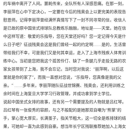
的车祸中离开了人间。噩耗传来，全队所有人深感悲痛。在那一刻，
李丽萍在心中下定决心，一定要在今后的残奥会上以更完美的表现告
慰恩师。记得李丽萍曾经满怀真情写下了一封不同寻常的信，收信人
是已故的原中国坐式排球队总教练乐融融，地址是——天堂。她在信
中这样写道：敬爱的乐指导，您在天堂还好吗？您一定记得今天是什
么日子吧？征战残奥会这是我们曾经一起的约定啊……是的，生活曾
带给我们不幸，可是我们又是何其幸运，走入了上海市残疾人体育训
练中心。当初是您把我这个孤苦伶仃、缺了一条腿几乎走投无路的农
家女孩带到了上海，我不会忘记，当时您对我说：“丽萍啊，以后这
里就是你的家了”，而我一直想对您说，“乐指导，您真像是我的父
亲。” ……多年来，李丽萍随队征战世锦赛、残奥会，还利用训练之
余时间在上海复旦大学学习行政管理，并成功拿到学士学位。
说起中国坐式女排的故事，还有另一个需要提及的人物就是吕红琴。
吕红琴有一张俊秀的容颜，与之不般配的是她那双自嘲为“熊掌”的
手，掌心宽大厚实，长满茧子，指关节粗大，这一切全是练排球的结
果，可她却一直为此感到自豪。想当年长宁区残联推荐她加入上海女