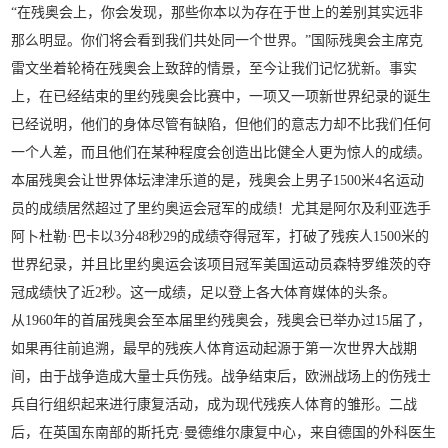
“在残奥会上，你会发现，那些你本以为存在于世上的差别其实远非
那么明显。你们将会看到我们共处同一个世界。”国际残奥会主席克
雷文坐着轮椅在残奥会上致辞的情景，至今让我们记忆犹新。事实
上，在已经结束的里约残奥会比赛中，一项又一项新世界纪录的诞生
已经说明，他们的身体尽管有缺陷，但他们的意志力却不比我们任何
一个人差，而且他们在某种程度会创造出比健全人更为惊人的成绩。
本届残奥会让世界体坛津津乐道的是，残奥会上男子1500米4名运动
员的成绩居然超过了里约奥运会冠军的成绩！尤其是阿尔及利亚选手
阿卜杜勒·巴卡以3分48秒29的成绩夺得冠军，打破了残疾人1500米的
世界纪录，并且比里约奥运会该项目冠军美国运动员森特罗维茨的夺
冠成绩快了近2秒。这一成绩，足以登上各大体育媒体的头条。
从1960年的首届残奥会至本届里约残奥会，残奥会已举办过15届了，
如果再往前追溯，最早的残疾人体育运动起源于第一次世界大战期
间，由于战争造成大量士兵伤残。战争结束后，欧洲战场上的伤残士
兵自行组织起来进行康复活动，成为现代残疾人体育的雏形。二战
后，在英国东南部的斯托克·曼德维尔康复中心，来自德国的外科医生