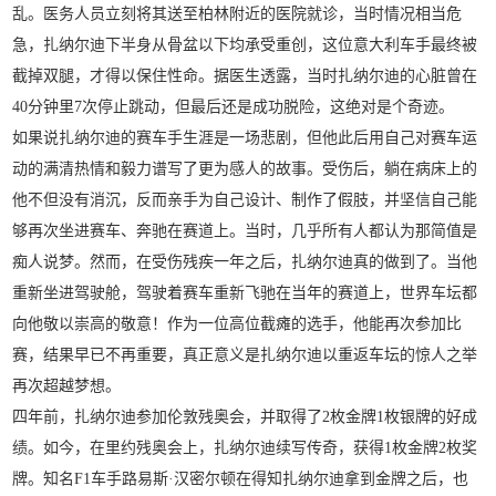
乱。医务人员立刻将其送至柏林附近的医院就诊，当时情况相当危
急，扎纳尔迪下半身从骨盆以下均承受重创，这位意大利车手最终被
截掉双腿，才得以保住性命。据医生透露，当时扎纳尔迪的心脏曾在
40分钟里7次停止跳动，但最后还是成功脱险，这绝对是个奇迹。
如果说扎纳尔迪的赛车手生涯是一场悲剧，但他此后用自己对赛车运
动的满清热情和毅力谱写了更为感人的故事。受伤后，躺在病床上的
他不但没有消沉，反而亲手为自己设计、制作了假肢，并坚信自己能
够再次坐进赛车、奔驰在赛道上。当时，几乎所有人都认为那简值是
痴人说梦。然而，在受伤残疾一年之后，扎纳尔迪真的做到了。当他
重新坐进驾驶舱，驾驶着赛车重新飞驰在当年的赛道上，世界车坛都
向他敬以崇高的敬意！作为一位高位截瘫的选手，他能再次参加比
赛，结果早已不再重要，真正意义是扎纳尔迪以重返车坛的惊人之举
再次超越梦想。
四年前，扎纳尔迪参加伦敦残奥会，并取得了2枚金牌1枚银牌的好成
绩。如今，在里约残奥会上，扎纳尔迪续写传奇，获得1枚金牌2枚奖
牌。知名F1车手路易斯·汉密尔顿在得知扎纳尔迪拿到金牌之后，也