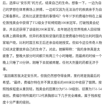
后，选择以“安乐死”的方式，结束自己的生命。想象一下，一边为自
己的梦想在体育赛场上拼搏，一边却又因为无法治疗的疾病亲手为自
己筹备葬礼，还有比这更悲情的事情吗？今年37岁的费福尔特在上届
伦敦残奥会中获得了T52级女子轮椅短跑100米冠军，打破残奥会纪
录，并且还获得了该级别200米亚军。去年她还在世界残疾人田径锦
标赛上摘得金牌。优异的表现和坚强的意志使费福尔特在比利时国内
家喻户晓，比利时国王和王后还亲自给她授奖。但如今这位传奇人物
已经决定要放弃自己的生命了。对此，她解释称：“我的身体真是太
疲惫了。整晚大部分时间都只有两三个小时睡眠，而最疼的时候一个
晚上只睡了10分钟，刚睡下去就被疼醒，任何大剂量的药都无济于
事。
“虽因痛苦我决定安乐死，但我仍然想夺得金牌，里约将是我最后的
希望。”最终，费福尔特在并不算太擅长的400米比中收获了银牌。按
照残疾程度从重到轻，残奥会的田赛分为F51-58级别、径赛为T51-54
级别。费福尔特所属的T52代表胸部以下几乎完全瘫痪，属于残疾程
度十分严重的级别。