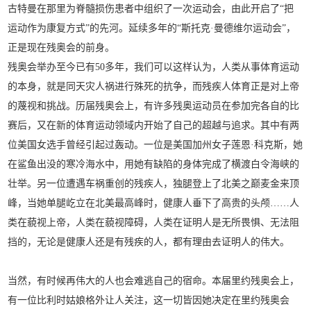
古特曼在那里为脊髓损伤患者中组织了一次运动会，由此开启了“把
运动作为康复方式”的先河。延续多年的“斯托克·曼德维尔运动会”，
正是现在残奥会的前身。
残奥会举办至今已有50多年，我们可以这样认为，人类从事体育运动
的本身，就是同天灾人祸进行殊死的抗争，而残疾人体育正是对上帝
的蔑视和挑战。历届残奥会上，有许多残奥运动员在参加完各自的比
赛后，又在新的体育运动领域内开始了自己的超越与追求。其中有两
位美国女选手曾经引起过轰动。一位是美国加州女子莲恩·科克斯，她
在鲨鱼出没的寒冷海水中，用她有缺陷的身体完成了横渡白令海峡的
壮举。另一位遭遇车祸重创的残疾人，独腿登上了北美之巅麦金来顶
峰，当她单腿屹立在北美最高峰时，健康人垂下了高贵的头颅……人
类在藐视上帝，人类在藐视障碍，人类在证明人是无所畏惧、无法阻
挡的，无论是健康人还是有残疾的人，都有理由去证明人的伟大。
当然，有时候再伟大的人也会难逃自己的宿命。本届里约残奥会上，
有一位比利时姑娘格外让人关注，这一切皆因她决定在里约残奥会