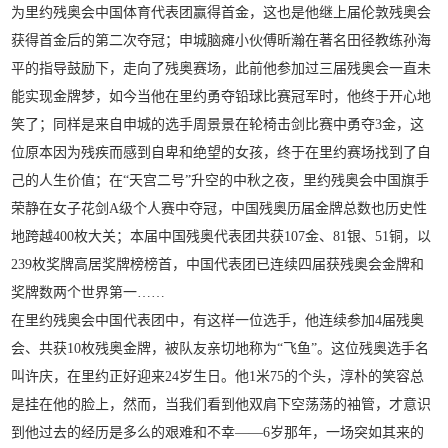
为里约残奥会中国体育代表团赢得首金，这也是他继上届伦敦残奥会
获得首金后的第二次夺冠；申城脑瘫小伙傅昕瀚在著名田径教练孙海
平的指导鼓励下，走向了残奥赛场，此前他参加过三届残奥会一直未
能实现金牌梦，如今当他在里约勇夺铅球比赛冠军时，他终于开心地
笑了；同样是来自申城的选手周景景在轮椅击剑比赛中勇夺3金，这
位原本因为残疾而感到自卑和绝望的女孩，终于在里约赛场找到了自
己的人生价值；在“天宫二号”升空的中秋之夜，里约残奥会中国旗手
荣静在女子花剑A级个人赛中夺冠，中国残奥历届金牌总数也历史性
地跨越400枚大关；本届中国残奥代表团共获107金、81银、51铜，以
239枚奖牌高居奖牌榜榜首，中国代表团已连续四届获残奥会金牌和
奖牌数两个世界第一……
在里约残奥会中国代表团中，有这样一位选手，他连续参加4届残奥
会、共获10枚残奥金牌，被队友亲切地称为“飞鱼”。这位残奥选手名
叫许庆，在里约正好迎来24岁生日。他1米75的个头，淳朴的笑容总
是挂在他的脸上，然而，当我们看到他双肩下空荡荡的袖管，才意识
到他过去的经历是多么的艰难和不幸——6岁那年，一场突如其来的