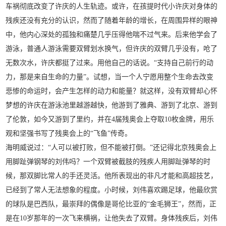
车祸彻底改变了许庆的人生轨迹。或许，在孩提时代小许庆对身体的
残疾还没有充分的认识，然而了随着年龄的增长，在周围异样的眼神
中，他内心深处的孤独和痛楚几乎压得他喘不过气来。后来他学会了
游泳，普通人游泳需要双臂划水换气，但许庆的双臂几乎没有，呛了
无数次水，许庆都挺了过来。用他自己的话说。“支持自己前行的动
力，那是来自生命的力量”。试想，当一个人宁愿用整个生命去改变
悲惨的命运时，会产生怎样的动力和能量？就这样，没有双臂却心怀
梦想的许庆在游泳池里越游越快，他游到了雅典、游到了北京、游到
了伦敦，如今又游到了里约，并在4届残奥会上夺取10枚金牌，用乐
观和坚强书写了残奥会上的“飞鱼”传奇。
海明威说过：“人可以被打败，但不能被打倒。”还记得北京残奥会上
用脚趾弹钢琴的刘伟吗？一个双臂被截肢的残疾人用脚趾弹琴的时
候，那双脚比常人的手还灵活。他所表现出的非凡才能和高超技艺，
已经到了常人无法想象的程度。小时候，刘伟喜欢踢足球，他最欣赏
的球队是巴西队，最崇拜的偶像是哥伦比亚的“金毛狮王”，然而，正
是在10岁那年的一次飞来横祸，让他失去了双臂。身体残疾后，刘伟