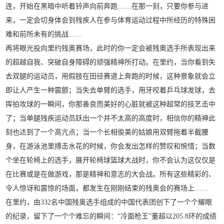
连，开始在黑暗中听着铃声向前奔跑……在那一刻，只要你参与进
来，一定会切身体会到残疾人在参与体育运动过程中所经历的特殊困
难和前所未有的挑战……
再将眼光投向里约残奥赛场，此时的你一定会被残奥选手所表现出来
的超越自我、突破自身障碍的顽强精神所打动。在里约，当你看到失
去双腿的运动员，用假肢在田径赛道上奔跑的时候，这种景象就会立
即让人产生一种震颤；当失去单臂的选手，用牙咬着乒乓球发球，去
挥拍攻球的一瞬间，你那善良而美好的心脏就被这种超常的技艺击中
了；当单腿残疾运动员跃出一个并不太高的高度时，相信你的精神此
刻也达到了一个高亢点；当一个长相俊美的姑娘用双臂拖着半截腰
身，在游泳池里搏击水花的时候，你会发出怎样的赞叹和惋惜；当数
个坐在轮椅上的选手，展开轮椅球篮球大战时，你不会认为这仅仅是
在比赛或是在做游戏，那是精神和意志的大会战。所有这些精彩的、
令人惊讶和震惊的场面，都发生在刚刚结束的残奥会的赛场上……
在里约，由332名中国残奥选手组成的中国代表团创下了一个个耀眼
的纪录，留下了一个个难忘的瞬间：“冷面枪王”董超以205.8环的成绩