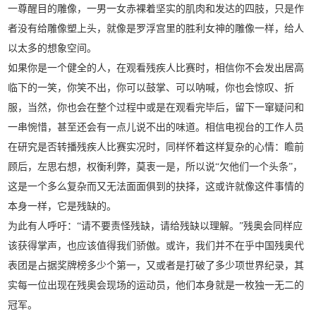
一尊醒目的雕像，一男一女赤裸着坚实的肌肉和发达的四肢，只是作
者没有给雕像塑上头，就像是罗浮宫里的胜利女神的雕像一样，给人
以太多的想象空间。
如果你是一个健全的人，在观看残疾人比赛时，相信你不会发出居高
临下的一笑，你笑不出，你可以鼓掌、可以呐喊，你也会惊叹、折
服，当然，你也会在整个过程中或是在观看完毕后，留下一窜疑问和
一串惋惜，甚至还会有一点儿说不出的味道。相信电视台的工作人员
在研究是否转播残疾人比赛实况时，同样怀着这样复杂的心情：瞻前
顾后，左思右想，权衡利弊，莫衷一是，所以说“欠他们一个头条”，
这是一个多么复杂而又无法面面俱到的抉择，这或许就像这件事情的
本身一样，它是残缺的。
为此有人呼吁：“请不要责怪残缺，请给残缺以理解。”残奥会同样应
该获得掌声，也应该值得我们骄傲。或许，我们并不在乎中国残奥代
表团是占据奖牌榜多少个第一，又或者是打破了多少项世界纪录，其
实每一位出现在残奥会现场的运动员，他们本身就是一枚独一无二的
冠军。