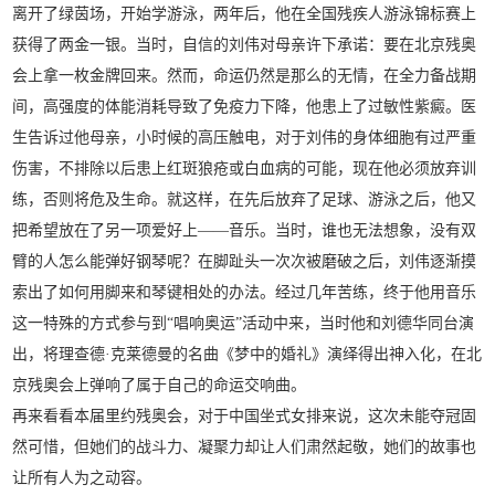
离开了绿茵场，开始学游泳，两年后，他在全国残疾人游泳锦标赛上
获得了两金一银。当时，自信的刘伟对母亲许下承诺：要在北京残奥
会上拿一枚金牌回来。然而，命运仍然是那么的无情，在全力备战期
间，高强度的体能消耗导致了免疫力下降，他患上了过敏性紫癜。医
生告诉过他母亲，小时候的高压触电，对于刘伟的身体细胞有过严重
伤害，不排除以后患上红斑狼疮或白血病的可能，现在他必须放弃训
练，否则将危及生命。就这样，在先后放弃了足球、游泳之后，他又
把希望放在了另一项爱好上——音乐。当时，谁也无法想象，没有双
臂的人怎么能弹好钢琴呢？在脚趾头一次次被磨破之后，刘伟逐渐摸
索出了如何用脚来和琴键相处的办法。经过几年苦练，终于他用音乐
这一特殊的方式参与到“唱响奥运”活动中来，当时他和刘德华同台演
出，将理查德·克莱德曼的名曲《梦中的婚礼》演绎得出神入化，在北
京残奥会上弹响了属于自己的命运交响曲。
再来看看本届里约残奥会，对于中国坐式女排来说，这次未能夺冠固
然可惜，但她们的战斗力、凝聚力却让人们肃然起敬，她们的故事也
让所有人为之动容。