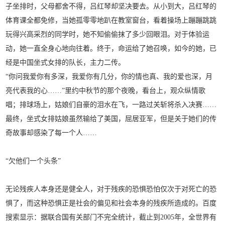
子坐排时，父母都舍不得，吕红琴却坚决要去。从小到大，吕红琴的
体育课全都免修，当她孤零零地趴在教室窗台，看着操场上蹦蹦跳跳
玩得兴高采烈的同学时，她不知偷偷抹了多少回眼泪。对于体验运
动，她一直全身心地向往着。终于，命运给了她召唤，如今的她，已
经是中国坐式女排的队长，主力二传。
“你问我爱你有多深，我爱你有几分，你的情也真、我的爱也深，月
亮代表我的心……”里约中秋节的那个夜晚，看台上，观众纵情歌
唱；排球场上，姑娘们自豪的泪水在飞，一路过关斩将杀入决赛……
最终，坐式女排姑娘虽然输给了美国，屈居亚军，但是关于她们的传
奇故事却感染了每一个人……
“欠他们一个头条”
无论残疾人本身还是健全人，对于残疾的恐惧恐怕仅次于对死亡的恐
惧了，而这种恐惧正是社会的偏见和社会本身的残疾所造成的。百度
搜索显示：据联合国有关部门不完全统计，截止到2005年，全世界有