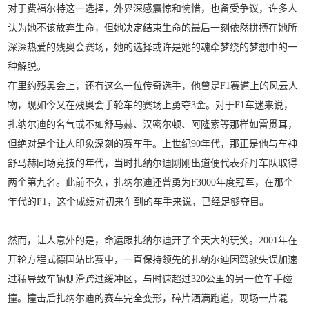
对于费福尔特这一选择，外界深感震惊和惋惜，也备受争议，许多人
认为她不该放弃生命，但她决定结束生命的最后一刻依然拼搏在她所
深深热爱的残奥会赛场，她的选择或许是她的魂牵梦绕的梦想中的一
种解脱。
在里约残奥会上，还有这么一位传奇选手，他曾是F1赛道上的风云人
物，现如今又在残奥会手轮车的赛场上勇夺3金。对于F1车迷来说，
扎纳尔迪的名气或不如舒马赫、汉密尔顿、阿隆索等那样如雷贯耳，
但绝对是个让人印象深刻的赛车手。上世纪90年代，那正是他与车神
舒马赫同场竞技的年代，当时扎纳尔迪刚刚出道便代表乔丹车队取得
两个第九名。此前不久，扎纳尔迪还曾勇为F3000年度冠军，在那个
年代的F1，这个成绩对初来乍到的车手来说，已经足够夺目。
然而，让人意外的是，命运跟扎纳尔迪开了个天大的玩笑。2001年在
开轮方程式德国站比赛中，一直保持领先的扎纳尔迪因驾驶失误加速
过猛导致车辆侧滑跨过缓冲区，与时速超过320公里的另一位车手碰
撞。撞击后扎纳尔迪的赛车完全变形，碎片洒满跑道，现场一片混