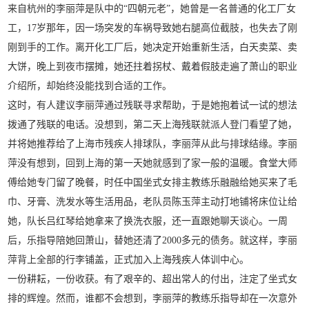
来自杭州的李丽萍是队中的“四朝元老”，她曾是一名普通的化工厂女
工，17岁那年，因一场突发的车祸导致她右腿高位截肢，也失去了刚
刚到手的工作。离开化工厂后，她决定开始重新生活，白天卖菜、卖
大饼，晚上到夜市摆摊，她还拄着拐杖、戴着假肢走遍了萧山的职业
介绍所，却始终没能找到合适的工作。
这时，有人建议李丽萍通过残联寻求帮助，于是她抱着试一试的想法
拨通了残联的电话。没想到，第二天上海残联就派人登门看望了她，
并将她推荐给了上海市残疾人排球队，李丽萍从此与排球结缘。李丽
萍没有想到，回到上海的第一天她就感到了家一般的温暖。食堂大师
傅给她专门留了晚餐，时任中国坐式女排主教练乐融融给她买来了毛
巾、牙膏、洗发水等生活用品，老队员陈玉萍主动打地铺将床位让给
她，队长吕红琴给她拿来了换洗衣服，还一直跟她聊天谈心。一周
后，乐指导陪她回萧山，替她还清了2000多元的债务。就这样，李丽
萍背上全部的行李铺盖，正式加入上海残疾人体训中心。
一份耕耘，一份收获。有了艰辛的、超出常人的付出，注定了坐式女
排的辉煌。然而，谁都不会想到，李丽萍的教练乐指导却在一次意外