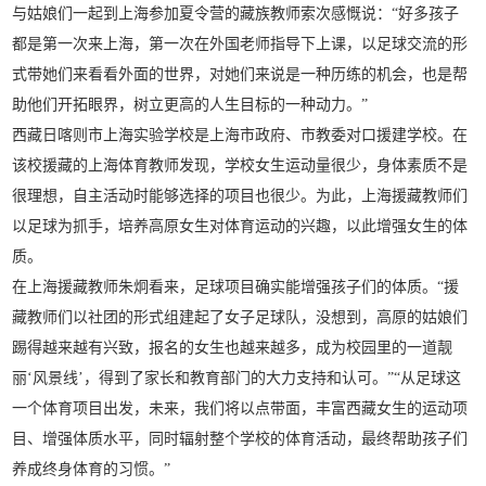
与姑娘们一起到上海参加夏令营的藏族教师索次感慨说：“好多孩子
都是第一次来上海，第一次在外国老师指导下上课，以足球交流的形
式带她们来看看外面的世界，对她们来说是一种历练的机会，也是帮
助他们开拓眼界，树立更高的人生目标的一种动力。”
西藏日喀则市上海实验学校是上海市政府、市教委对口援建学校。在
该校援藏的上海体育教师发现，学校女生运动量很少，身体素质不是
很理想，自主活动时能够选择的项目也很少。为此，上海援藏教师们
以足球为抓手，培养高原女生对体育运动的兴趣，以此增强女生的体
质。
在上海援藏教师朱炯看来，足球项目确实能增强孩子们的体质。“援
藏教师们以社团的形式组建起了女子足球队，没想到，高原的姑娘们
踢得越来越有兴致，报名的女生也越来越多，成为校园里的一道靓
丽‘风景线’，得到了家长和教育部门的大力支持和认可。”“从足球这
一个体育项目出发，未来，我们将以点带面，丰富西藏女生的运动项
目、增强体质水平，同时辐射整个学校的体育活动，最终帮助孩子们
养成终身体育的习惯。”