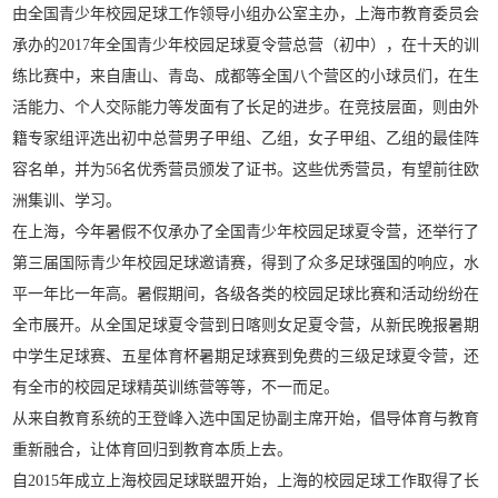
由全国青少年校园足球工作领导小组办公室主办，上海市教育委员会
承办的2017年全国青少年校园足球夏令营总营（初中），在十天的训
练比赛中，来自唐山、青岛、成都等全国八个营区的小球员们，在生
活能力、个人交际能力等发面有了长足的进步。在竞技层面，则由外
籍专家组评选出初中总营男子甲组、乙组，女子甲组、乙组的最佳阵
容名单，并为56名优秀营员颁发了证书。这些优秀营员，有望前往欧
洲集训、学习。
在上海，今年暑假不仅承办了全国青少年校园足球夏令营，还举行了
第三届国际青少年校园足球邀请赛，得到了众多足球强国的响应，水
平一年比一年高。暑假期间，各级各类的校园足球比赛和活动纷纷在
全市展开。从全国足球夏令营到日喀则女足夏令营，从新民晚报暑期
中学生足球赛、五星体育杯暑期足球赛到免费的三级足球夏令营，还
有全市的校园足球精英训练营等等，不一而足。
从来自教育系统的王登峰入选中国足协副主席开始，倡导体育与教育
重新融合，让体育回归到教育本质上去。
自2015年成立上海校园足球联盟开始，上海的校园足球工作取得了长