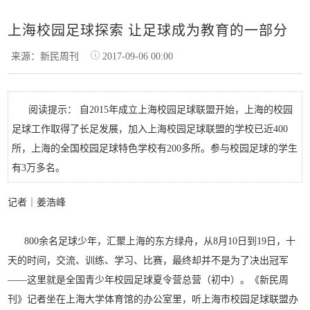
上海校园足球探索 让足球成为教育的一部分
来源：新民周刊
2017-09-06 00:00
阅读提示： 自2015年成立上海校园足球联盟开始，上海的校园
足球工作取得了长足发展，加入上海校园足球联盟的学校已近400
所，上海的全国校园足球特色学校有200多所。参与校园足球的学生
有3万多名。
记者｜姜浩峰
800
余名足球少年，汇聚上海的东方绿舟，从8月10日到19日，十
天的时间，交流、训练、学习、比赛，最终却并不是为了决出冠军
——这里就是全国青少年校园足球夏令营总营（初中）。《新民周
刊》记者坐在上海大学体育馆的办公室里，听上海市校园足球联盟办