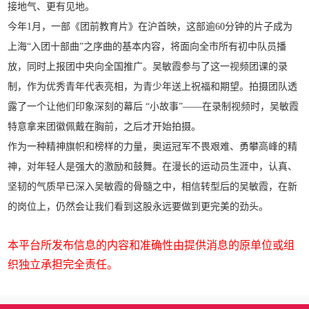
接地气、更有见地。
今年1月，一部《团前教育片》在沪首映，这部逾60分钟的片子成为
上海“入团十部曲”之序曲的基本内容，将面向全市所有初中队员播
放，同时上报团中央向全国推广。吴敏霞参与了这一视频团课的录
制，作为优秀青年代表亮相，为青少年送上祝福和期望。拍摄团队透
露了一个让他们印象深刻的幕后 “小故事”——在录制视频时，吴敏霞
特意拿来团徽佩戴在胸前，之后才开始拍摄。
作为一种精神旗帜和榜样的力量，奥运冠军不畏艰难、勇攀高峰的精
神，对年轻人是强大的激励和鼓舞。在漫长的运动员生涯中，认真、
坚韧的气质早已深入吴敏霞的骨髓之中，相信转型后的吴敏霞，在新
的岗位上，仍然会让我们看到这股永远要做到更完美的劲头。
本平台所发布信息的内容和准确性由提供消息的原单位或组
织独立承担完全责任。