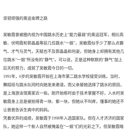
坚韧顽强的奥运金牌之路
吴敏霞曾被圈内视为中国跳水历史上“能力最弱”的奥运冠军，相比高
敏、伏明霞和郭晶晶等前几任跳水“一姐”，吴敏霞似乎少了那么点霸
气、才气与灵气，天赋也不及郭晶晶和何姿，但她身上却拥有其他几
位跳水“一姐”所没有的“静气”。可以说，正是这种默默的“静气”加上
后天的努力，成就了吴敏霞今日的一切。
1991年，6岁的吴敏霞开始在上海市第二跳水学校接受训练。当时，
舞蹈班与跳水队同时向她发来邀请，而父亲替她选择了跳水的原因，
是上海游泳馆离家近一些。刚开始练时由于技术掌握不好，入水时吴
敏霞身上总是被拍得青一块、紫一块，但她从不叫疼，懂事的她还不
让爸爸告诉生病中的妈妈。
凭着优异的成绩，吴敏霞于1998年入选国家队。但在人才济济的国家
队，她这样一个新人自然被掩盖在“一姐”们的光彩之下。但吴敏霞暗