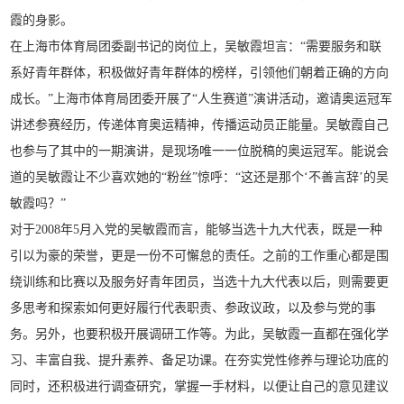
霞的身影。
在上海市体育局团委副书记的岗位上，吴敏霞坦言：“需要服务和联
系好青年群体，积极做好青年群体的榜样，引领他们朝着正确的方向
成长。”上海市体育局团委开展了“人生赛道”演讲活动，邀请奥运冠军
讲述参赛经历，传递体育奥运精神，传播运动员正能量。吴敏霞自己
也参与了其中的一期演讲，是现场唯一一位脱稿的奥运冠军。能说会
道的吴敏霞让不少喜欢她的“粉丝”惊呼：“这还是那个‘不善言辞’的吴
敏霞吗？”
对于2008年5月入党的吴敏霞而言，能够当选十九大代表，既是一种
引以为豪的荣誉，更是一份不可懈怠的责任。之前的工作重心都是围
绕训练和比赛以及服务好青年团员，当选十九大代表以后，则需要更
多思考和探索如何更好履行代表职责、参政议政，以及参与党的事
务。另外，也要积极开展调研工作等。为此，吴敏霞一直都在强化学
习、丰富自我、提升素养、备足功课。在夯实党性修养与理论功底的
同时，还积极进行调查研究，掌握一手材料，以便让自己的意见建议