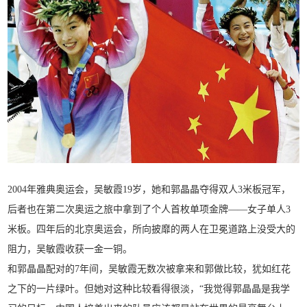
2004年雅典奥运会，吴敏霞19岁，她和郭晶晶夺得双人3米板冠军，
后者也在第二次奥运之旅中拿到了个人首枚单项金牌——女子单人3
米板。四年后的北京奥运会，所向披靡的两人在卫冕道路上没受大的
阻力，吴敏霞收获一金一铜。
和郭晶晶配对的7年间，吴敏霞无数次被拿来和郭做比较，犹如红花
之下的一片绿叶。但她对这种比较看得很淡，“我觉得郭晶晶是我学