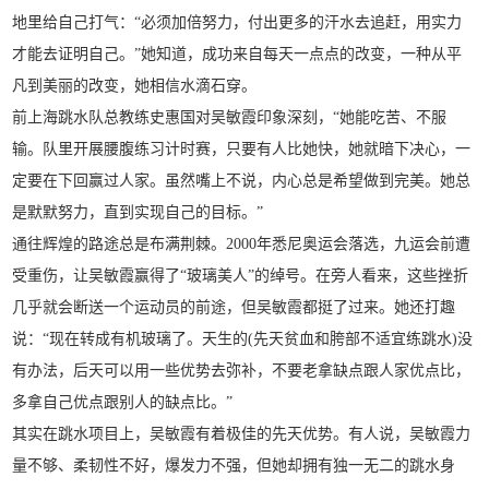
地里给自己打气：“必须加倍努力，付出更多的汗水去追赶，用实力
才能去证明自己。”她知道，成功来自每天一点点的改变，一种从平
凡到美丽的改变，她相信水滴石穿。
前上海跳水队总教练史惠国对吴敏霞印象深刻，“她能吃苦、不服
输。队里开展腰腹练习计时赛，只要有人比她快，她就暗下决心，一
定要在下回赢过人家。虽然嘴上不说，内心总是希望做到完美。她总
是默默努力，直到实现自己的目标。”
通往辉煌的路途总是布满荆棘。2000年悉尼奥运会落选，九运会前遭
受重伤，让吴敏霞赢得了“玻璃美人”的绰号。在旁人看来，这些挫折
几乎就会断送一个运动员的前途，但吴敏霞都挺了过来。她还打趣
说：“现在转成有机玻璃了。天生的(先天贫血和胯部不适宜练跳水)没
有办法，后天可以用一些优势去弥补，不要老拿缺点跟人家优点比，
多拿自己优点跟别人的缺点比。”
其实在跳水项目上，吴敏霞有着极佳的先天优势。有人说，吴敏霞力
量不够、柔韧性不好，爆发力不强，但她却拥有独一无二的跳水身