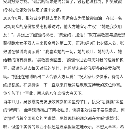
安局报案寻找。”最后的结果是约会黄了，钱包也没找到，但吴敏霞
的体贴让张效诚认定了这个女孩。
2016年8月，张效诚专程赶去里约奥运会去为吴敏霞加油，在以一名
现场观众的身份接受电视采访时，他大方地宣示主权：“她是我女朋
友！”，并送上了甜蜜的祝福：“亲爱的，加油！”就在吴敏霞与施廷懋
获得跳水女子双人三米板金牌的第二天，正逢8月9日七夕情人节，张
效诚在微博高调示爱：“我喜欢她的一切，她的谈吐、她的为人、她
给我的所有感觉。”吴敏霞也回应：“感谢你过去每天对我的理解和包
容，感谢你过去每天对我的陪伴，也希望未来给我更多的关爱和帮
助。”她还在微博晒出二人合影大方认爱：“祝大家七夕快乐，有情人
终成眷属。在这感谢一下一直以来在我背后默默支持我的这位帅哥。
你辛苦了！”至此，两人的八年恋情大白天下。
当年11月，吴敏霞携男友张效诚参加金星秀节目，接受“恶婆婆”金星
的“拷问”。 金星现场掏出了两枚钻戒，诱惑张效诚要不要像秦凯、何
姿那样当着全国观众的面求婚。尽管现场的观众都在大喊“求婚”起
哄，但这个实诚的陕西小伙还是温柔但坚定地表示，不想太草率，希