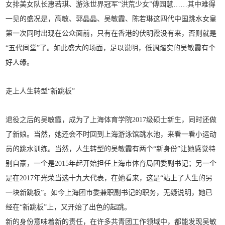
女排美女队长惠若琪、游泳世界冠军“洪荒少女”傅园慧……其中难得
一见的盛况是，高敏、郭晶晶、吴敏霞、陈若琳这四代中国跳水女皇
第一次同时出现在公众面前，只有在香港的伏明霞没有来，否则就是
“五代同堂”了。如此盛大的场面，足以说明，低调踏实的吴敏霞有个
好人缘。
走上人生转型“新跳板”
退役之后的吴敏霞，成为了上海体育学院2017级硕士新生，同时还做
了新娘。当然，她还会不时回到上海游泳馆跳水池，来看一看小运动
员的跳水训练。当然，人生转型的吴敏霞有两个“新身份”让她感觉特
别自豪，一个是2015年起开始担任上海市体育局团委副书记；另一个
是在2017年光荣当选十九大代表，在她看来，这是“站上了人生的另
一块新跳板”。如今上海团市委兼职副书记的职务，无疑说明，她已
经在“新跳板”上，又开始了出色的起跳。
新的身份意味着新的责任，在许多共青团工作领域中，都能发现吴敏