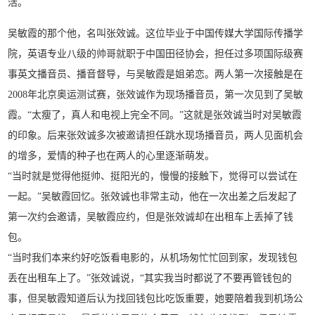
活。
吴敏霞的那个他，名叫张效诚。这位毕业于中国传媒大学国际传播学
院，英语专业八级的帅哥就职于中国田径协会，担任过多项国际级赛
事英文播音员、播音督导，与吴敏霞是姐弟恋。两人第一次接触是在
2008年北京奥运测试赛，张效诚作为现场播音员，第一次见到了吴敏
霞。“太瘦了，真人和电视上完全不同。”这就是张效诚当时对吴敏霞
的印象。后来张效诚多次被邀请担任跳水现场播音员，两人见面机会
的增多，爱情的种子也在两人的心里逐渐萌发。
“当时就是觉得他挺帅、挺阳光的，慢慢的接触下，觉得可以尝试在
一起。”吴敏霞回忆。张效诚也非常主动，他在一次出差之后发起了
第一次约会邀请，吴敏霞应约，但是张效诚却在出租车上丢掉了钱
包。
“当时我们本来约好吃饭看电影的，从机场匆忙忙回到家，发现钱包
丢在出租车上了。”张效诚说，“其实我当时都说了不要再管钱包的
事，但吴敏霞知道后认为找回钱包比吃饭重要，她要陪着我到机场公