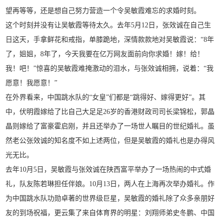
望再等等，还是想自己努力营造一个令吴敏霞难忘的求婚时刻。
这个时刻并没有让吴敏霞等待太久。去年5月12日，张效诚在自己生
日这天，手拿鲜花和戒指，单膝跪地，深情款款地对吴敏霞说：“8年
了，姐姐，8年了，今天我要在亿万网友面前向你求婚！嫁！给！
我！吧！”惊喜的吴敏霞难掩激动的泪水，与张效诚相拥，说着：“我
愿意！我愿意！”
在外界看来，中国跳水队的“女皇”们都是“跳得好、嫁得更好”。其
中，伏明霞嫁给了比自己大足足26岁的香港财政司司长梁锦松，郭晶
晶则嫁给了富豪霍启刚，并且还举办了一场世人瞩目的世纪婚礼。虽
然老公张效诚的知名度不如上述两位，但是吴敏霞的婚礼也是办得风
光无比。
去年10月5日，吴敏霞与张效诚在陕西富平举办了一场热闹的中式婚
礼，队友陈若琳担任伴娘。10月13日，两人在上海再次举办婚礼。作
为中国跳水队功勋卓著的世界级巨星，吴敏霞的婚礼除了众多亲朋好
友的到场祝福，更云集了来自体育界的明星：刘翔师弟史冬鹏、中国