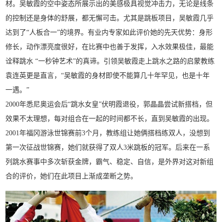
材。吴敏霞的空中姿态所展示出的美感极具视觉冲击力，无论是线条
的控制还是身体的舒展，都无懈可击。尤其是跳板项目，吴敏霞几乎
达到了“人板合一”的境界。有业内专家如此评价她的先天优势：身形
修长，动作漂亮度很好，在比赛中也善于发挥，入水效果极佳，最能
诠释跳水 “一秒钟艺术”的真谛。引领吴敏霞走上跳水之路的启蒙教练
袁连英更是直言，“吴敏霞的身材即使不能算几十年罕见，也是十年
一遇。”
2000年悉尼奥运会后“跳水女皇”伏明霞退役，郭晶晶尝试新搭档，但
效果不太理想，每对组合在一起的时间都不长，直到吴敏霞的出现。
2001年福冈游泳世锦赛前3个月，教练组让她俩搭档练双人，没想到
第一次征战世锦赛，她们就获得了双人3米跳板的冠军。后来在一系
列跳水赛事中多次斩获金牌，霸气、稳定、自信，是外界对这对新组
合的评价，她们在此项目上渐成垄断之势。