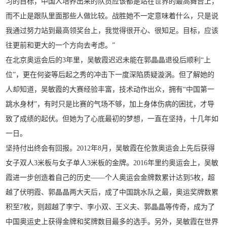
习的目标，中国人培养出来的队员应该都是站在世界的最高舞台上，
而不止是跟队里面那些人做比较。战胜她不一定意味着什么，只是说
我通过努力站到最高领奖台上，我觉得很开心、很知足。目标，应该
往更前和更大的一个方向去考虑。”
在北京奥运会后的3年里，吴敏霞迟迟未能在郭晶晶退役后顺利“上
位”，更在何姿等后起之秀的冲击下一度深陷质疑漩涡。但了解她的
人却知道，吴敏霞的大赛经验丰富，技术动作出众，拥有“中国第一
跳水身材”，有时只是比赛的气场不够，加上身体伤病的困扰，才导
致了成绩的起伏。但她为了心底最初的梦想，一直在坚持，十几年如
一日。
坚持付出终会有回报。2012年8月，吴敏霞在伦敦奥运会上先后获得
女子双人3米板与女子单人3米板的金牌。2016年里约奥运会上，吴敏
霞进一步创造着自己的历史——个人奥运会金牌数累计达到5枚，超
越了伏明霞、郭晶晶两大天后，成了中国跳水队之最，奥运奖牌数累
积至7枚，则超越了李宁、李小双、王义夫、郭晶晶等传奇，成为了
中国奥运史上获得金牌和奖牌数目最多的选手。另外，吴敏霞在世界