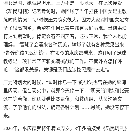
海女足时，她就曾坦承：压力不是一般地大。在此次接受
《新民周刊》记者专访时，她回顾了当年担任中国女足主教
练时的情况：“那时候压力确实很大，因为大家对中国女足寄
予了很高期望，希望在任何比赛中都有良好表现。当结果没
有达到期望时，肯定会有不同声音，这很正常，我个人也能
理解。”赢球了会涌来各种赞美，输球了就有各种意见出来
“告诉你该怎么训练”，在如今的水庆霞看来，这证明了足球
教练是一项非常辛苦和充满挑战的工作。不管外界怎样评
论，“这都没关系，关键是我们应该按照规律去走”。
压力特别大的时候，“暂时休息一下”的想法也曾在她的脑海
里闪现。但在现实中，就算今天停一下，“明天的训练和比赛
还在等着你，你还要看比赛录像，和教练组、队员沟通交
流，了解他们的想法，确定各种计划”……最终，她没有停下
来。
2026年，水庆霞就将年满60周岁。3年多前接受《新民周刊》