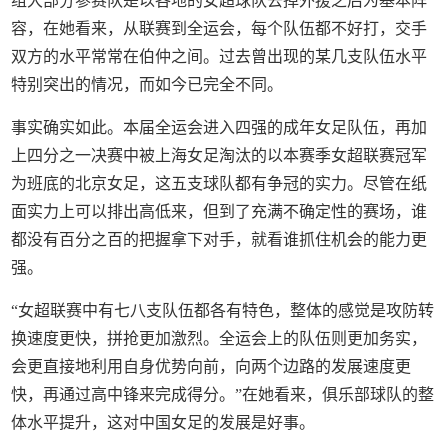
组大部分参赛队是以各地的女超球队去掉外援之后为基本阵
容，在她看来，从联赛到全运会，每个队伍都不好打，交手
双方的水平常常在伯仲之间。过去曾出现的某几支队伍水平
特别突出的情况，而如今已完全不同。
事实确实如此。本届全运会进入四强的成年女足队伍，再加
上四分之一决赛中被上海女足淘汰的以本赛季女超联赛冠军
为班底的北京女足，这五支球队都有争冠的实力。尽管在纸
面实力上可以排出高低来，但到了充满不确定性的赛场，谁
都没有百分之百的把握拿下对手，就看谁抓住机会的能力更
强。
“女超联赛中有七八支队伍都各有特色，整体的感觉是攻防转
换速度更快，拼抢更加激烈。全运会上的队伍则更加务实，
会更直接地利用自身优势向前，向两个边路的发展速度更
快，再通过高中锋来完成得分。”在她看来，俱乐部球队的整
体水平提升，这对中国女足的发展是好事。