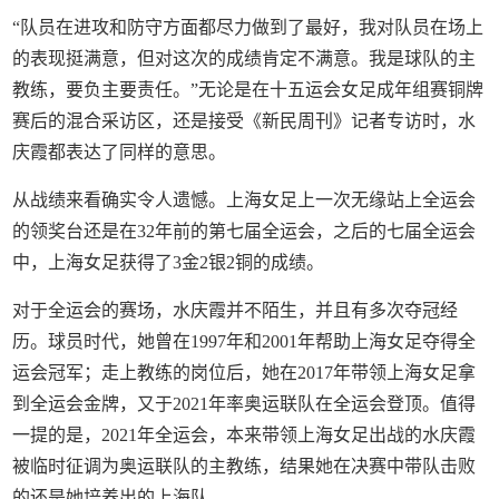
“队员在进攻和防守方面都尽力做到了最好，我对队员在场上
的表现挺满意，但对这次的成绩肯定不满意。我是球队的主
教练，要负主要责任。”无论是在十五运会女足成年组赛铜牌
赛后的混合采访区，还是接受《新民周刊》记者专访时，水
庆霞都表达了同样的意思。
从战绩来看确实令人遗憾。上海女足上一次无缘站上全运会
的领奖台还是在32年前的第七届全运会，之后的七届全运会
中，上海女足获得了3金2银2铜的成绩。
对于全运会的赛场，水庆霞并不陌生，并且有多次夺冠经
历。球员时代，她曾在1997年和2001年帮助上海女足夺得全
运会冠军；走上教练的岗位后，她在2017年带领上海女足拿
到全运会金牌，又于2021年率奥运联队在全运会登顶。值得
一提的是，2021年全运会，本来带领上海女足出战的水庆霞
被临时征调为奥运联队的主教练，结果她在决赛中带队击败
的还是她培养出的上海队。