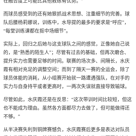
在融合度上可能比其他教练有优势。”
而球员感受到的还有她狠抓战术思想、注重细节的完善。球
队后腰杨莉娜说，训练中，水导提的最多的要求是“呼应”，
“每堂训练课都在抠中场细节”。
实际上，回归之后她与这支球队之间的感觉，正像她自己说
的，是“熟悉的陌生人”；尽管有过去的基础，但再次磨合、
提升实力也需要足够的时间。联赛的场次多、间隔长，水庆
霞有相对充足的调整空间；而到了隔天一赛的全运会，除了
球员体能的消耗，从小组赛开始就一路遭遇强队，在对手的
实力与自身持平或者更高时，一两次失误就直接导致输球。
尽管如此，水庆霞还是在反思：“这次带训时间比较短，但这
也不能成为理由。虽然各方面都尽力去做了，但可能做得还
不够。”
从半决赛失利到铜牌赛憾负，水庆霞赛后更多是表达对队员