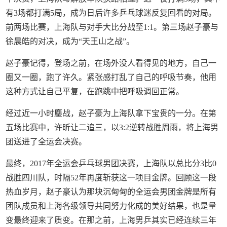
有3场都打满5局，成为日后许多乒乓球迷反复回看的对局。
前两场比赛，上海队与对手大比分战至1:1。第三场赵子豪与
徐晨皓的对决，成为“天王山之战”。
赵子豪记得，登场之前，在场外没人看得见的地方，自己一
圈又一圈，跑了许久。紧张感打乱了自己的呼吸节奏，他用
这种方式让自己平复，在跑跳中把呼吸调回正常。
经过近一小时鏖战，赵子豪为上海队拿下宝贵的一分。在第
五场比赛中，许昕让二追三，以3:2逆转战胜周雨，将上海男
团送进了全运会决赛。
最终，2017年全运会乒乓球男团决赛，上海队以总比分3比0
战胜四川队，时隔52年再度斩获这一项目金牌。回顾这一段
热血岁月，赵子豪认为那块沉甸甸的全运会男团金牌是所有
团队成员和上海各级领导共同努力化成的美好结果，也是量
变最终迎来了质变。在那之前，上海男乒其实已经连续三年