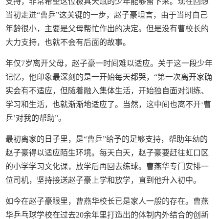
支持，非常希望这位极具天赋的少年能够留下来。现在回想
当初走进“曹乒”这关键的一步，赵子豪坦言，由于当时自己
年龄很小，主要是父母帮忙作出的决定。但是没有曹校长的
大力支持，也就不会有后面的故事。
年仅7岁离开父母，赵子豪一时间难以适应。关于这一段少年
记忆，他印象最深刻的是一开始每天都哭，“第一次离开家确
实会有不适应，但随着融入集体生活，开始独自面对训练、
学习和生活，也就渐渐地适应了。当然，这中间也离不开‘曹
乒’对我的帮助”。
最初离家的日子里，是“曹乒”给予的足够支持，帮助年幼的
赵子豪得以适应陌生环境。每天白天，赵子豪要赶往虹口区
的小学学习文化课，放学后再回去练球。曹燕华专门安排一
位司机，坚持接送赵子豪上学和放学，直到他升入初中。
如今在赵子豪眼里，曹燕华校长已是家人一般的存在。曹燕
华乒乓球学校在过去20余年里打造出的体制内外结合的创新