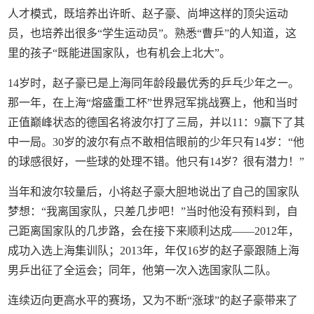
人才模式，既培养出许昕、赵子豪、尚坤这样的顶尖运动
员，也培养出很多“学生运动员”。熟悉“曹乒”的人知道，这
里的孩子“既能进国家队，也有机会上北大”。
14岁时，赵子豪已是上海同年龄段最优秀的乒乓少年之一。
那一年，在上海“熔盛重工杯”世界冠军挑战赛上，他和当时
正值巅峰状态的德国名将波尔打了三局，并以11：9赢下了其
中一局。30岁的波尔有点不敢相信眼前的少年只有14岁：“他
的球感很好，一些球的处理不错。他只有14岁？很有潜力！”
当年和波尔较量后，小将赵子豪大胆地说出了自己的国家队
梦想：“我离国家队，只差几步吧！”当时他没有预料到，自
己距离国家队的几步路，会在接下来顺利达成——2012年，
成功入选上海集训队；2013年，年仅16岁的赵子豪跟随上海
男乒出征了全运会；同年，他第一次入选国家队二队。
连续迈向更高水平的赛场，又为不断“涨球”的赵子豪带来了