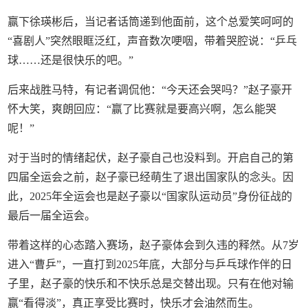
赢下徐瑛彬后，当记者话筒递到他面前，这个总爱笑呵呵的
“喜剧人”突然眼眶泛红，声音数次哽咽，带着哭腔说：“乒乓
球……还是很快乐的吧。”
后来战胜马特，有记者调侃他：“今天还会哭吗？”赵子豪开
怀大笑，爽朗回应：“赢了比赛就是要高兴啊，怎么能哭
呢！”
对于当时的情绪起伏，赵子豪自己也没料到。开启自己的第
四届全运会之前，赵子豪已经萌生了退出国家队的念头。因
此，2025年全运会也是赵子豪以“国家队运动员”身份征战的
最后一届全运会。
带着这样的心态踏入赛场，赵子豪体会到久违的释然。从7岁
进入“曹乒”，一直打到2025年底，大部分与乒乓球作伴的日
子里，赵子豪的快乐和不快乐总是交替出现。只有在他对输
赢“看得淡”，真正享受比赛时，快乐才会油然而生。