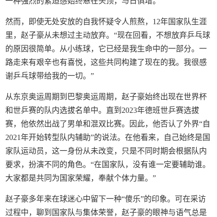
一种强烈的紧迫感始终悬在头顶，与日俱增。
然而，即使无处安放的自我怀疑令人煎熬，12年国家队生涯
里，赵子豪从未想过主动放弃。“现在回看，不想放弃乒乓球
的原因很简单。从小练球，它已经是我生命中的一部分。一
路走来有艰辛也有喜悦，这些共同构建了现在的我。我很感
谢乒乓球带给我的一切。”
从东京奥运周期到巴黎奥运周期，赵子豪始终出现在世界杯
和世乒赛的队内选拔名单中。直到2023年德班世乒赛选拔
赛，他依然出战了男单和混双比赛。因此，他否认了外界“自
2021年开始转型队内辅助”的说法。在他看来，自己始终是国
家队运动员，这一身份从未改变，只是不同时期会根据队内
要求，扮演不同的角色。“在国家队，没有谁一定要辅助谁。
大家都是共同为国家荣耀，奉献个体力量。”
赵子豪多年来在球迷心中留下一种“傻乐”的印象。可在采访
过程中，聊到国家队与集体荣誉，赵子豪的眼神与语气总是