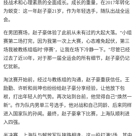
技战术和心理素质的全面成长。成长的重量，在2017年转化
为蜕变：这一年赵子豪21岁，作为年轻选手，随队出战全运
会。
在男团赛场，赵子豪体验了此前从未有过的大起大落。“小组
赛第二场打完，因为我第一次上大赛，心态难免起伏，第三
场我被教练组临时‘停赛’，让我在场下冷静一下。”尽管已经
过去了近10年，对于那一届全运会的所有细节，赵子豪仍记
忆犹新。
淘汰赛开始前，经过与教练组的沟通，赵子豪重获信任。王
励勤、许昕和尚坤也纷纷给赵子豪分享经验，让他放下包
袱，打出年轻人的气势。再次站到台前，他觉得自己“焕然一
新”。作为队内男单三号选手，他对战和自己同龄、后来同样
进入国家队的孙闻。最终，赵子豪拿下比赛，上海队顺利进
入四强。
半决赛，上海队与解放军队狭路相逢。这一役打满5场，其中