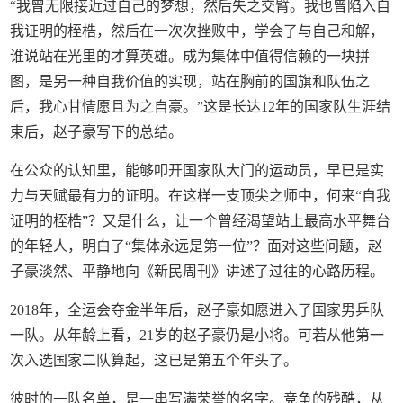
“我曾无限接近过自己的梦想，然后失之交臂。我也曾陷入自
我证明的桎梏，然后在一次次挫败中，学会了与自己和解，
谁说站在光里的才算英雄。成为集体中值得信赖的一块拼
图，是另一种自我价值的实现，站在胸前的国旗和队伍之
后，我心甘情愿且为之自豪。”这是长达12年的国家队生涯结
束后，赵子豪写下的总结。
在公众的认知里，能够叩开国家队大门的运动员，早已是实
力与天赋最有力的证明。在这样一支顶尖之师中，何来“自我
证明的桎梏”？又是什么，让一个曾经渴望站上最高水平舞台
的年轻人，明白了“集体永远是第一位”？面对这些问题，赵
子豪淡然、平静地向《新民周刊》讲述了过往的心路历程。
2018年，全运会夺金半年后，赵子豪如愿进入了国家男乒队
一队。从年龄上看，21岁的赵子豪仍是小将。可若从他第一
次入选国家二队算起，这已是第五个年头了。
彼时的一队名单，是一串写满荣誉的名字。竞争的残酷，从