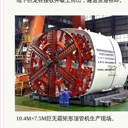
地下巨龙在接收井破土而出，隧道贯通在即。
10.4M×7.5M巨无霸矩形顶管机生产现场。