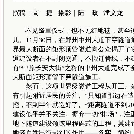
撰稿｜高 捷 摄影｜陆 政 潘文龙
不
见隆重仪式，也不见红地毯，甚至
几。11月30日，在郑州中州大道下穿隧
界最大断面的矩形顶管隧道向公众揭开了
道建设者在不封闭交通，不搬迁管线，不
有“中原长安大街”之称的中州大道完成了
大断面矩形顶管下穿隧道施工。
然而，这项世界级隧道工程从开工、建
有引起附近居民的关注。“只知道那边在
挖，不到半年就造好了。”距离隧道不到2
建设似乎并不关注。摒弃一切“排场”，注
地下隧道建设领域里程碑式的工程，其建
地老百姓出行起到的作用——务实、简约