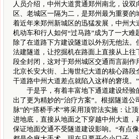
人员介绍，中州大道贯通郑州南北，设双向
区、老城区一隔为二，是郑州最为重要的
着近年来郑州新城区的迅猛发展，中州大
机动车和行人如何“过马路”成为了一大难
除了在道路下方建设隧道以外别无他法。
法建隧道，让挖掘机在路面上直接从上往
段全封闭，这对于郑州城区交通而言副作
北京长安大街、上海世纪大道的核心路段
干道路中州大道差点就陷入这样的窘境。
于是乎，有着丰富地下通道建设经验的
出了更为精妙的“治疗方案”。根据隧道公
脉”的“搭桥手术”将采用顶管法实施：让
进地底，直接从地面之下穿越中州大道，再
保证地面交通不受隧道建设影响。“有点
都是全麻大手术，现在只要开个小口子，