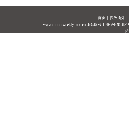
首页
|
投放须知
|
www.xinminweekly.com.cn
本站版权上海报业集团所有，未经许可
沪