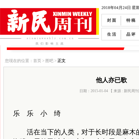
2018年04月24日 星
封 面
特 稿
生 活
品 评
您现在的位置：首页 > 图吧 >
正文
他人亦已歌
日期：2015-01-04 【 来源 : 新民周刊
乐 乐 小 绮
活在当下的人类，对于长时段是麻木的