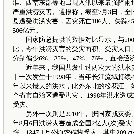
淮、西南东部等地出现入汛以来最强降雨
严重洪涝灾害。通报称，截至7月3日，全国已
县遭受洪涝灾害，因灾死亡186人、失踪4
506亿元。
国家防总提供的数据对比显示，与200
比，今年洪涝灾害的受灾面积、受灾人口
分别偏少6%、33%、47%、76%，直接经
近年来，我国共发生过两次大的洪水灾
中一次发生于1998年，当年长江流域持续不
年以来最大的洪水，此外东北的松花江、嫩
个省市自治区遭受洪灾， 1998年洪水造成30
受灾。
另外一次则是2010年。据国家减灾委
年8月6日洪涝灾害造成全国2亿人(次)受灾，
踪，1347.1万公顷农作物受灾，其中20