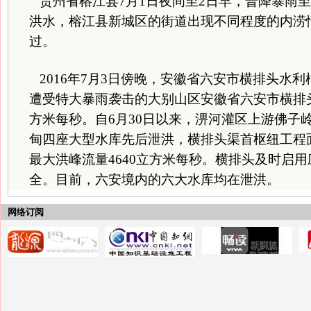
贵州省榕江县7月1日夜间至2日早，普降暴雨
洪水，榕江县新城区的街道出现不同程度的内涝
过。
2016年7月3日傍晚，安徽省六安市横排头水利
遭受特大暴雨袭击的大别山区安徽省六安市横排头水
方米每秒。自6月30日以来，淠河灌区上游佛子
甸四座大型水库先后泄洪，横排头渠首枢纽工程
最大洪峰流量4640立方米每秒。横排头及时启
全。目前，六安境内的六大水库均在泄洪。
网络订阅