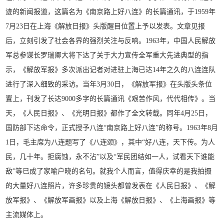
迹的新闻报道，这篇名为《南京路上好八连》的长篇通讯，于1959年
7月23日在上海《解放日报》头版醒目位置上予以发表。文章见报
后，立刻引发了社会各界的强烈关注与反响。1963年，中国人民解放
军总参谋长罗瑞卿大将下达了关于大力宣传全军重大先进典型的指
示，《解放军报》多次派出记者对进驻上海已达14年之久的八连连队
进行了深入细致的采访。当年3月30日，《解放军报》在头版头条位
置上，刊发了长达9000多字的长篇通讯《艰苦作风，代代相传》。当
天，《人民日报》、《光明日报》都作了全文转载。同年4月25日，
国防部下达命令，正式授予八连“南京路上好八连”的称号。1963年8月
1日，毛主席为八连题写了《八连颂》，其中“好八连，天下传。为人
民，几十年。拒腐蚀，永不沾”以及“军民团结如一人，试看天下谁能
敌”等已成了家喻户晓的名句。就我个人而言，值得庆幸的是我拍摄
的大量好八连照片，许多珍贵的镜头都曾发表在《人民日报》、《解
放军报》、《解放军画报》以及上海《解放日报》、《上海画报》等
主流媒体上。