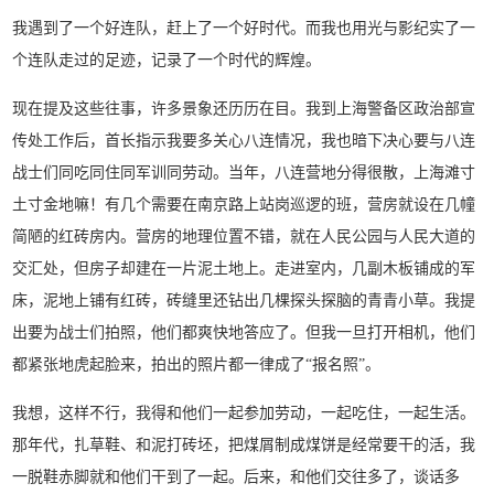
我遇到了一个好连队，赶上了一个好时代。而我也用光与影纪实了一
个连队走过的足迹，记录了一个时代的辉煌。
现在提及这些往事，许多景象还历历在目。我到上海警备区政治部宣
传处工作后，首长指示我要多关心八连情况，我也暗下决心要与八连
战士们同吃同住同军训同劳动。当年，八连营地分得很散，上海滩寸
土寸金地嘛！有几个需要在南京路上站岗巡逻的班，营房就设在几幢
简陋的红砖房内。营房的地理位置不错，就在人民公园与人民大道的
交汇处，但房子却建在一片泥土地上。走进室内，几副木板铺成的军
床，泥地上铺有红砖，砖缝里还钻出几棵探头探脑的青青小草。我提
出要为战士们拍照，他们都爽快地答应了。但我一旦打开相机，他们
都紧张地虎起脸来，拍出的照片都一律成了“报名照”。
我想，这样不行，我得和他们一起参加劳动，一起吃住，一起生活。
那年代，扎草鞋、和泥打砖坯，把煤屑制成煤饼是经常要干的活，我
一脱鞋赤脚就和他们干到了一起。后来，和他们交往多了，谈话多