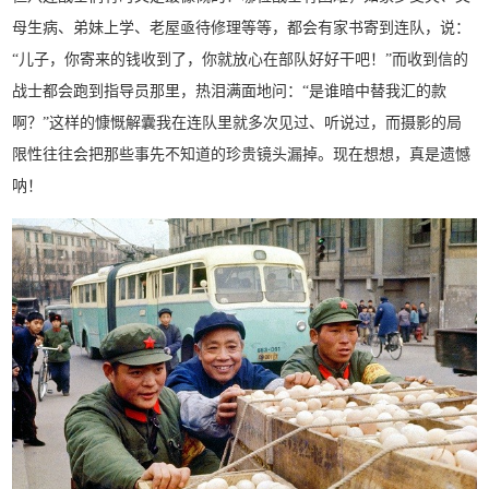
母生病、弟妹上学、老屋亟待修理等等，都会有家书寄到连队，说：
“儿子，你寄来的钱收到了，你就放心在部队好好干吧！”而收到信的
战士都会跑到指导员那里，热泪满面地问：“是谁暗中替我汇的款
啊？”这样的慷慨解囊我在连队里就多次见过、听说过，而摄影的局
限性往往会把那些事先不知道的珍贵镜头漏掉。现在想想，真是遗憾
呐！