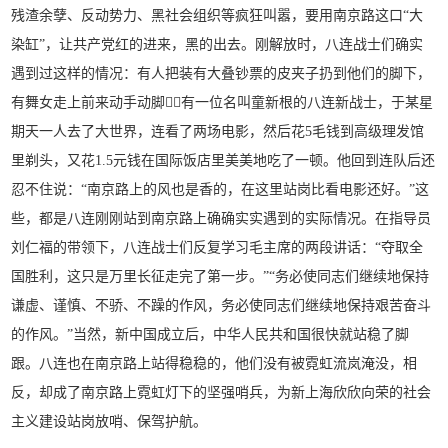
残渣余孽、反动势力、黑社会组织等疯狂叫嚣，要用南京路这口“大
染缸”，让共产党红的进来，黑的出去。刚解放时，八连战士们确实
遇到过这样的情况：有人把装有大叠钞票的皮夹子扔到他们的脚下，
有舞女走上前来动手动脚有一位名叫童新根的八连新战士，于某星
期天一人去了大世界，连看了两场电影，然后花5毛钱到高级理发馆
里剃头，又花1.5元钱在国际饭店里美美地吃了一顿。他回到连队后还
忍不住说：“南京路上的风也是香的，在这里站岗比看电影还好。”这
些，都是八连刚刚站到南京路上确确实实遇到的实际情况。在指导员
刘仁福的带领下，八连战士们反复学习毛主席的两段讲话：“夺取全
国胜利，这只是万里长征走完了第一步。”“务必使同志们继续地保持
谦虚、谨慎、不骄、不躁的作风，务必使同志们继续地保持艰苦奋斗
的作风。”当然，新中国成立后，中华人民共和国很快就站稳了脚
跟。八连也在南京路上站得稳稳的，他们没有被霓虹流岚淹没，相
反，却成了南京路上霓虹灯下的坚强哨兵，为新上海欣欣向荣的社会
主义建设站岗放哨、保驾护航。