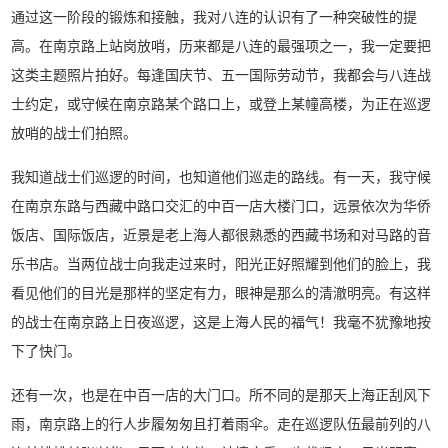
通过这一阶段的锻炼和接触，我对八连的认识有了一种突破性的提
高。在南京路上站岗放哨，历来都是八连的最强项之一，我一定要把
这类主题照片拍好。每逢国庆节、五一国际劳动节，我都会与八连战
士约定，或守候在南京路某个路口上，或登上某幢高楼，为正在巡逻
放哨的战士们拍照。
我知道战士们巡逻的时间，也知道他们巡走的路线。有一天，我守候
在南京东路与西藏中路口交汇的中百一店大楼门口，远景依次为华侨
饭店、国际饭店，近景是老上海人都很熟悉的西藏书场和对马路的音
乐书店。当两位战士向我走过来时，阳光正好照耀到他们的脸上，我
看见他们的目光是那样的坚定有力，眼神是那么的清澈明亮。有这样
的战士在南京路上日夜巡逻，这是上海人民的福气！我毫不犹豫地按
下了快门。
还有一次，也是在中百一店的大门口。所不同的是那天上海正刮风下
雨，南京路上的行人步履匆匆且打着雨伞。走在巡逻队伍最前列的八