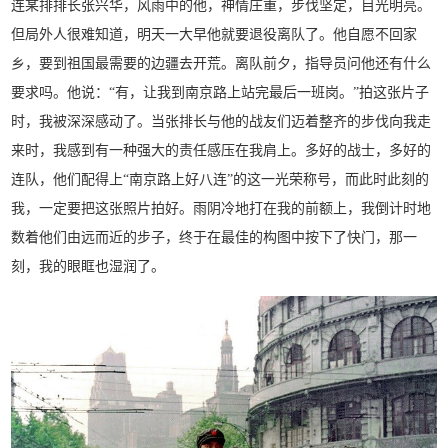
连某排排长张兴华，风雨中的他，神情庄重，步伐坚定，目光明亮。
但局外人很难知道，明天一大早他就要退役离队了。他自愿不回家
乡，要到祖国最需要的边疆去开荒。离队前夕，指导员问他还有什么
要求吗。他说：“有，让我到南京路上站完最后一班岗。”拍这张片子
时，我被深深感动了。当张排长与他的战友们迈着整齐的步伐向我走
来时，我感到有一种强大的责任感压在我肩上。多好的战士，多好的
连队，他们配得上“南京路上好八连”的这一光荣称号，而此时此刻的
我，一定要把这张照片拍好。雨阴冷地打在我的前额上，我倒计时地
数着他们由远而近的步子，终于在最佳的构图中按下了快门，那一
刻，我的眼眶也湿润了。