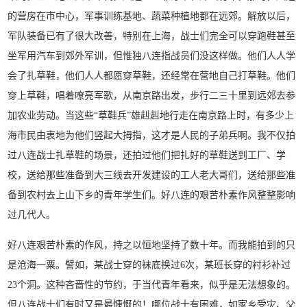
的营房在市中心，军事训练基地、蔬菜种植地都在远郊。解放以后，
军队装备已有了很大改善，特别在上海，战士们完全可以穿跑鞋甚至
坐军用汽车到郊外军训，但惟独八连指战员们没这样做。他们人人学
会了扎草鞋，他们人人都愿穿草鞋，还经常在营地自己打草鞋。他们
穿上草鞋，唱着嘹亮军歌，从南京路出发，步行二三十里到远郊去参
加农业劳动。当这些“草鞋兵”雄赳赳地行走在南京路上时，有多少上
海市民由衷地为他们竖起大拇指，这才是人民的子弟兵啊。我不仅拍
过八连战士扎草鞋的场景，还拍过他们把扎好的草鞋送到工厂、学
校，送给那些准备到大三线去开发建设的工人老大哥们，送给那些准
备到农村去上山下乡的青年学生们。好八连的艰苦朴素作风整整影响
过几代人。
好八连艰苦朴素的作风，持之以恒地坚持了数十年。而我能拍到的只
是沧海一粟。譬如，某战士穿的袜底换过6次，某班长穿的衬衫补过
23个洞。这种吝啬性的节约，于当代青年看来，似乎是无法想象的。
但八连战士们有时又是最慷慨的！哪位战士有困难，如家乡受灾、父