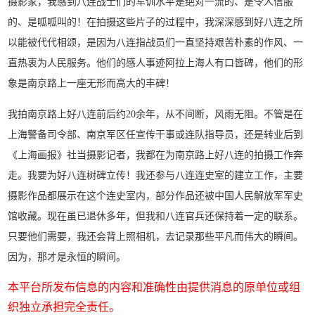
摄影家，我感到八连战士们的军训水平是绝对一流的、是令人信服
的、是呱呱叫的！在拍摄这些片子的过程中，我深深感到好八连之所
以能被代代相颂，是因为八连指战员们一直坚持艰苦朴素的作风、一
直热衷为人民服务。他们的感人事迹阿拉上海人有口皆碑，他们的形
象是南京路上一座无形而高大的丰碑！
我拍南京路上好八连前后约20余年，从不间断，风雨无阻。不管是在
上海警备司令部、南京军区任宣传干事或连队指导员，还是转业后到
《上海画报》社当摄影记者，我都在为南京路上好八连的拍摄工作奔
走。我要为好八连树碑立传！我还参与八连连史室的建立工作，主要
摄影作品都展示在这个连史室内，部分作品还被中国人民解放军军史
馆收藏。现在虽已退休多年，但我和八连官兵还保持着一定的联系。
只要他们需要，我还会背上照相机，去记录那些平凡而伟大的瞬间。
因为，那才是永恒的瞬间。
本平台所发布信息的内容和准确性由提供消息的原单位或组
织独立承担完全责任。