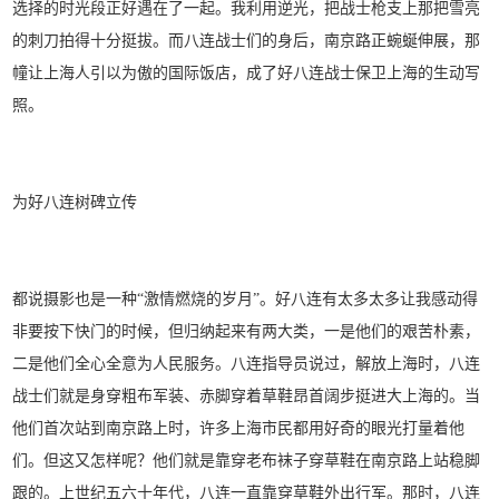
选择的时光段正好遇在了一起。我利用逆光，把战士枪支上那把雪亮
的刺刀拍得十分挺拔。而八连战士们的身后，南京路正蜿蜒伸展，那
幢让上海人引以为傲的国际饭店，成了好八连战士保卫上海的生动写
照。
为好八连树碑立传
都说摄影也是一种“激情燃烧的岁月”。好八连有太多太多让我感动得
非要按下快门的时候，但归纳起来有两大类，一是他们的艰苦朴素，
二是他们全心全意为人民服务。八连指导员说过，解放上海时，八连
战士们就是身穿粗布军装、赤脚穿着草鞋昂首阔步挺进大上海的。当
他们首次站到南京路上时，许多上海市民都用好奇的眼光打量着他
们。但这又怎样呢？他们就是靠穿老布袜子穿草鞋在南京路上站稳脚
跟的。上世纪五六十年代，八连一直靠穿草鞋外出行军。那时，八连