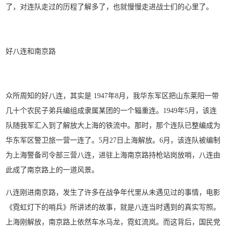
了，对连队走过的历程了解多了，也就慢慢走进战士们的心里了。
好八连和南京路
众所周知的好八连，其实是 1947年8月，我华东军区把山东莱阳一带
几十个农民子弟兵编组成隶属某团的一个辎重连。1949年5月，该连
队随我军汇入到了解放大上海的铁流中。那时，那个连队已整编成为
华东军区警卫旅一营一连了。5月27日上海解放。6月，该连队被编制
为上海警备司令部三营八连，进驻上海南京路持枪站岗放哨，八连由
此成了南京路上的一道风景。
八连刚进南京路，发生了许多在战争年代里从未遇见过的事情，电影
《霓虹灯下的哨兵》所讲述的故事，就是八连当时遇到的真实写照。
上海刚解放，南京路上依然车水马龙，霓虹流岚。而这背后，国民党