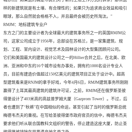
样的新建筑就是有土壤、有合理性的；如果只为追求商业效益和吸引
眼球，那么自然就会格格不入，并且最终会被历史所淘汰。”
RMJM：地标建筑专业户
东方之门的主要设计者为全球最大的建筑事务所之一的英国RMJM公
司，这家公司成立于1956年，总部设在苏格兰，是一家集建筑、规
划、工程、室内设计、视觉艺术及园林设计的大型集团顾问公司。
它们和美国最大的建筑设计公司之一的Hillier合并之后，在北美、欧
洲、亚洲和中东的16个城市设有办事处，拥有约1000名设计专业人
员，目前有建造价值超过150亿美元的建筑项目正处于设计中。超高
型建筑看来是RNJM的拿手好戏，今年4月6日，RMJM建筑事务所刚刚
赢得了土耳其最高建筑的建筑许可证，之前，RMJM还在俄罗斯圣彼
得堡设计了403米高的高兹普罗姆大厦（Gazprom Tower）。不过，后
者也遭到了“秋裤”在中国相似的命运，甚至引起了当时的俄罗斯总统
梅德韦杰夫的重视。在写给圣彼得堡市政府官员的信中，梅德韦杰夫
要求他们听从联合国教科文组织的警告，停止建造这座大厦，防止圣
彼得堡被排除在世界遗产地名单之外。