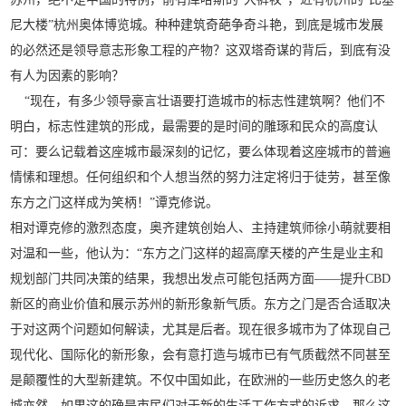
尼大楼”杭州奥体博览城。种种建筑奇葩争奇斗艳，到底是城市发展
的必然还是领导意志形象工程的产物？这双塔奇谋的背后，到底有没
有人为因素的影响？
“现在，有多少领导豪言壮语要打造城市的标志性建筑啊？他们不
明白，标志性建筑的形成，最需要的是时间的雕琢和民众的高度认
可：要么记载着这座城市最深刻的记忆，要么体现着这座城市的普遍
情愫和理想。任何组织和个人想当然的努力注定将归于徒劳，甚至像
东方之门这样成为笑柄！”谭克修说。
相对谭克修的激烈态度，奥齐建筑创始人、主持建筑师徐小萌就要相
对温和一些，他认为：“东方之门这样的超高摩天楼的产生是业主和
规划部门共同决策的结果，我想出发点可能包括两方面——提升CBD
新区的商业价值和展示苏州的新形象新气质。东方之门是否合适取决
于对这两个问题如何解读，尤其是后者。现在很多城市为了体现自己
现代化、国际化的新形象，会有意打造与城市已有气质截然不同甚至
是颠覆性的大型新建筑。不仅中国如此，在欧洲的一些历史悠久的老
城亦然。如果这的确是市民们对于新的生活工作方式的诉求，那么这