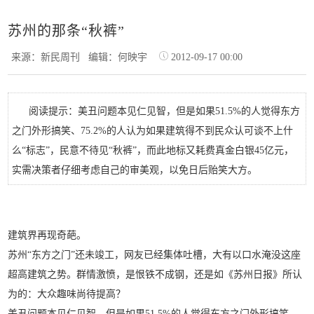
苏州的那条“秋裤”
来源：新民周刊
编辑：何映宇
2012-09-17 00:00
阅读提示：美丑问题本见仁见智，但是如果51.5%的人觉得东方
之门外形搞笑、75.2%的人认为如果建筑得不到民众认可谈不上什
么“标志”，民意不待见“秋裤”，而此地标又耗费真金白银45亿元，
实需决策者仔细考虑自己的审美观，以免日后贻笑大方。
建筑界再现奇葩。
苏州“东方之门”还未竣工，网友已经集体吐槽，大有以口水淹没这座
超高建筑之势。群情激愤，是恨铁不成钢，还是如《苏州日报》所认
为的：大众趣味尚待提高？
美丑问题本见仁见智，但是如果51.5%的人觉得东方之门外形搞笑、