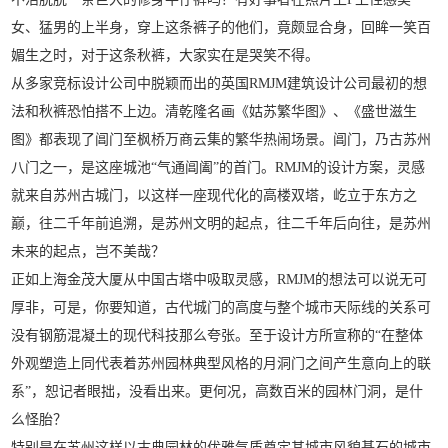
女、猛男的上半身，穿上这条裤子的他们，竟颇显合身，回眸一笑百
媚生之时，对于这条秋裤，大家实在是哭笑不得。
从多家竞标设计公司中脱颖而出的英国RMJM建筑设计公司最初的想
法和秋裤恐怕搭不上边。清乾隆名画《姑苏繁华图》、《盛世滋生
图》都表现了阊门至枫桥万商云集的繁华热闹场景。阊门，乃古苏州
八门之一，是这座城池“气通阊阖”的首门。RMJM的设计方案，灵感
就来自苏州古城门，以这样一座现代化的高楼双塔，屹立于东方之
巅，往二千年前追溯，是苏州文明的起点，往二千年后向往，是苏州
未来的起点，岂不美哉？
正如上海金茂大厦从中国古塔中吸取灵感，RMJM的想法可以说无可
厚非，可是，你要知道，古代城门的高度与整个城市天际线的关系可
没有钢筋混凝土的现代科技那么夸张。至于设计方所宣称的“在整体
外观塑造上同代表着苏州园林典型风格的月洞门之间产生意向上的联
系”，恕记者眼拙，没看出来。更何况，高数百米的园林门洞，是什
么怪胎？
特别是在苏州这样以古典园林的优雅气质奠定其城市风貌基石的城市