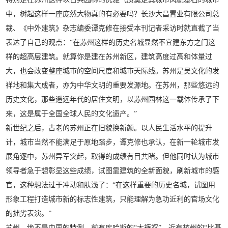
中，树起这样一座庞然大物真的有必要吗？长沙大昌置业有限公司总
裁、《中外建筑》杂志编委谭克修在接受本刊记者采访时就直截了当
表达了自己的观点：“在苏州这样的历史名城显然不宜建东方之门这
样的超高层建筑。就算你是建在苏州新区，建筑高度过高和体量过
大，也会改变整座城市的空间尺度和城市天际线。苏州是吴文化的发
祥地和集大成者，亦为中华文明的重要发源地。在苏州，那些悠远的
历史文化，那些遥远年代的居住文明，以苏州园林这一载体传承了下
来，这是属于全国全球人民的文化遗产。”
新世纪之后，古老的苏州正在旧貌换新颜。以人民生活水平的提升
计，城市当然不能满足于原地踏步，谭克修也承认，在新一轮城市发
展角逐中，苏州异军突起，取得的成绩有目共睹。但他同时认为城市
领导者急于想彰显这些成绩，试图靠建筑的全新面貌，刷新城市的感
官，这种想法过于冲动和肤浅了：“在这样重要的历史名城，试图用
形象工程打造城市新的标志性建筑，只能理解为急功近利的官场文化
的拙劣表演。”
苏州，绝不是中国的特例，前有库哈斯的“大裤衩”，近有杭州的“比基