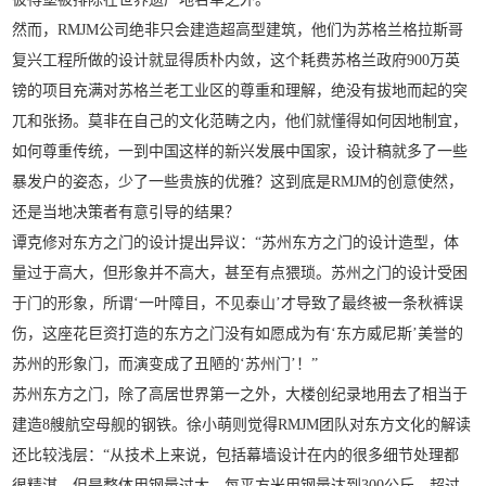
然而，RMJM公司绝非只会建造超高型建筑，他们为苏格兰格拉斯哥
复兴工程所做的设计就显得质朴内敛，这个耗费苏格兰政府900万英
镑的项目充满对苏格兰老工业区的尊重和理解，绝没有拔地而起的突
兀和张扬。莫非在自己的文化范畴之内，他们就懂得如何因地制宜，
如何尊重传统，一到中国这样的新兴发展中国家，设计稿就多了一些
暴发户的姿态，少了一些贵族的优雅？这到底是RMJM的创意使然，
还是当地决策者有意引导的结果？
谭克修对东方之门的设计提出异议：“苏州东方之门的设计造型，体
量过于高大，但形象并不高大，甚至有点猥琐。苏州之门的设计受困
于门的形象，所谓‘一叶障目，不见泰山’才导致了最终被一条秋裤误
伤，这座花巨资打造的东方之门没有如愿成为有‘东方威尼斯’美誉的
苏州的形象门，而演变成了丑陋的‘苏州门’！”
苏州东方之门，除了高居世界第一之外，大楼创纪录地用去了相当于
建造8艘航空母舰的钢铁。徐小萌则觉得RMJM团队对东方文化的解读
还比较浅层：“从技术上来说，包括幕墙设计在内的很多细节处理都
很精湛，但是整体用钢量过大，每平方米用钢量达到300公斤，超过