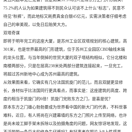
75.2%的人认为如果建筑得不到民众认可谈不上什么“标志”，民意不
待见“秋裤”，而此地标又耗费真金白银45亿元，实需决策者仔细考虑
自己的审美观，以免日后贻笑大方。
双塔奇谋
即将于明年完工的这座大厦，是苏州工业区双塔规划的核心建筑，高
301米，也是世界最高的门形建筑，位于苏州工业园区CBD轴线末端
的龙头位置。与当年倒掉的世贸大厦的双子塔结构相似，它分北楼和
南楼两部分，只是在层高238米处两部分建筑连接起来，一旦完工，
将超过苏州新地中心成为苏州最高的建筑。
从效果图来看，它确实有几分法国凯旋门的范儿，而且双腿更显修
长，身材似乎比法国同行更具看点，而事实是：这座建筑的高度、跨
度约相当于凯旋门的6倍！凯旋门完败东方之门，是喜是忧？
原本东方之门雄心勃勃要成为世界看中国的新大门的代表，不料世事
难料，近日，有人将尚在兴建幕墙的东方之门照片上传至网络，也许
是尚未竣工脚手架未拆除以及拍摄角度的问题，网友惊讶地发现，这
不活脱脱一条巨大的修身牛仔裤吗？有好事者在照片上P上性感美