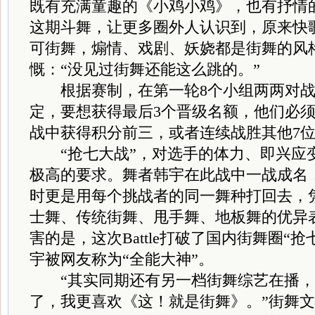
既有充满童趣的《小鸡小鸡》，也有抒情
这期斗舞，让更多圈外人认识到，原来快
可街舞，煽情、戏剧、妖娆都是街舞的风
慨：“没见过街舞还能这么跳的。”
根据赛制，在第一轮8个小组两两对战
定，要想获得最后3个晋级名额，他们必须在
战中获得积分前三，或者连续战胜其他7
“抢七大战”，对选手的体力、即兴应
极高的要求。舞者韩宇在此战中一战成名，连
时更是用每个挑战者的同一舞种打回去，
士舞、传统街舞、甩手舞、地板舞的优异
害的是，这次Battle打破了国内街舞圈“
宇被网友称为“全能大神”。
“其实同期还有另一档街舞综艺在播，
了，我更喜欢《这！就是街舞》。”街舞