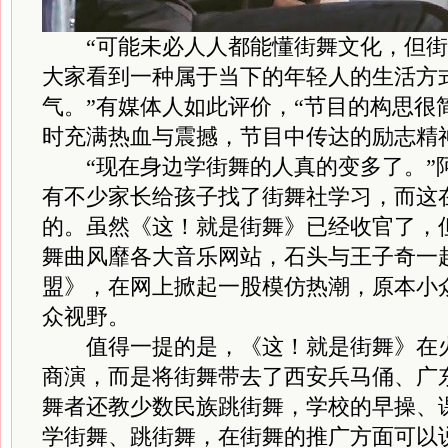
“可能未必人人都能懂街舞文化，但街
大家看到一种属于当下的年轻人的生活方
气。”有媒体人如此评价，“节目的构思很
时充满热血与震撼，节目中传达的励志精
“现在身边学街舞的人真的变多了。”
有不少家长给孩子找了街舞社学习，而这
的。虽然《这！就是街舞》已经收官了，
舞曲风靡各大音乐网站，石头与王子奇一
盟》，在网上掀起一股模仿热潮，原本小
众视野。
值得一提的是，《这！就是街舞》在火
商演，而是将街舞带去了西安兵马俑、广
舞者还教少数民族跳街舞，学校的早操、
学街舞、跳街舞，在街舞的推广方面可以