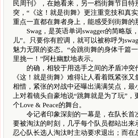
民周刊》，在她看来，另一档街舞节目特
突，“《这！就是街舞》更注重竞技和真
重点一直都在舞者身上，能感受到街舞的那种
Swag，是英语单词swagger的简略版
儿”。只要你有腔调，就可以被称呼为swa
魅力无限的姿态。“会跳街舞的身体千篇一律
里挑一！”阿杜幽默地表示。
的确，相较于用选手之间的矛盾冲突作
《这！就是街舞》难得让人看着既紧张又
相惜，紧张的对战中还曝出满满笑点，最
上对着镜头自豪地说“跳舞就是为了玩”，
个Love & Peace的舞台。
令记者印象深刻的一幕是，在队长首次
要被淘汰的时刻，几乎每个队员都站出来
忍心队长选人淘汰时主动要求退出；而在