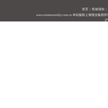
首页
|
投放须知
|
www.xinminweekly.com.cn
本站版权上海报业集团所有，未经许可
沪