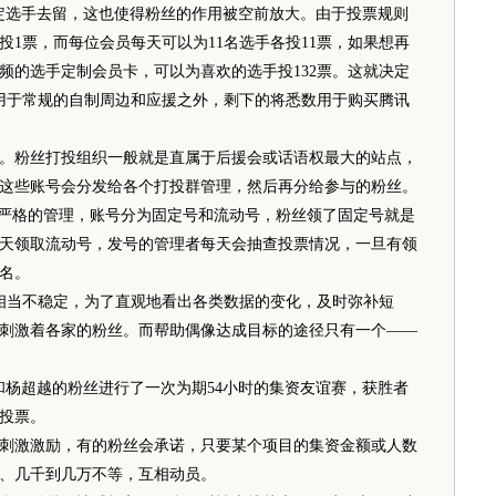
定选手去留，这也使得粉丝的作用被空前放大。由于投票规则
投1票，而每位会员每天可以为11名选手各投11票，如果想再
频的选手定制会员卡，可以为喜欢的选手投132票。这就决定
分用于常规的自制周边和应援之外，剩下的将悉数用于购买腾讯
粉丝打投组织一般就是直属于后援会或话语权最大的站点，
这些账号会分发给各个打投群管理，然后再分给参与的粉丝。
严格的管理，账号分为固定号和流动号，粉丝领了固定号就是
天领取流动号，发号的管理者每天会抽查投票情况，一旦有领
名。
相当不稳定，为了直观地看出各类数据的变化，及时弥补短
刺激着各家的粉丝。而帮助偶像达成目标的途径只有一个——
云和杨超越的粉丝进行了一次为期54小时的集资友谊赛，获胜者
投票。
激激励，有的粉丝会承诺，只要某个项目的集资金额或人数
、几千到几万不等，互相动员。