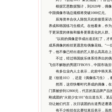
根据艺恩数据预计，到2020年，偶像
中国偶像市场总规模将突破1000亿元。
辰海资本合伙人陈悦天此前接受采访时
养成和韩国练习生模式。在他看来，作为
于更深度的体验和服务更垂直化的人群。
“以前的偶像是学成出道后红了，才有
成系偶像的粉丝更愿意给偶像花钱。”一
于，他不像已经出道的艺人那么高高在上
不过，经过韩国娱乐体系培养出的偶像
飞但不解散的男团TFBOYS，中国市场
有多位业内人士表示，此前中韩关系紧
是《创造101》，还是《偶像练习生》
然而，这些快餐时代养成的偶像，在出
门票被炒到12800元，代言的某品牌产
刚成团的“火箭少女101”在出道当天，
功让她们代言，次日该团的出道秀还遭遇
有不少粉丝在比赛结束后表示，虽然我