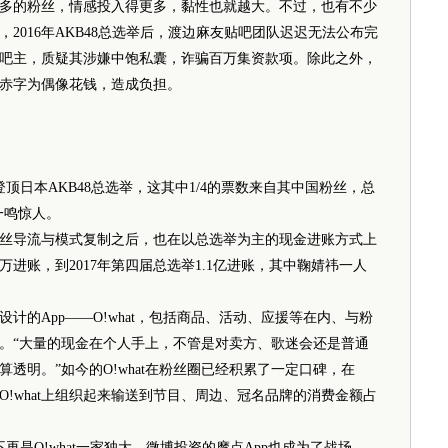
的粉丝，情感投入得更多，黏性也就越大。不过，也有不少
2016年AKB48总选举后，渡边麻友贴吧团队迟迟无法公布完
吧主，质疑其涉嫌中饱私囊，诈骗百万集资款项。除此之外，
赤字为偶像花钱，造成负担。
顶日本AKB48总选举，这其中1/4的票数来自其中国粉丝，总
一鸣惊人。
了粉丝导流与模式复制之后，也在以总选举为主的现金进账方式上
0万进账，到2017年第四届总选举1.1亿进账，其中鞠婧祎一人
App——O!what，包括商品、活动、应援等在内、与粉
。“大量的现金在个人手上，不管是对卖方、歌迷会还是普通
透明。”如今的O!what在粉丝圈已经积累了一定口碑，在
!what上组织起来输送到节目、周边、冠名品牌的消费金额占
是O!what一家独大，微博投资的摩点App也成为了战场。