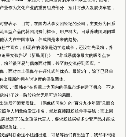
产业作为文化产业的重要组成部分，预计将步入发展快车道，
曾表示，目前，在国内从事女团经纪的公司，主要分为日系
流量型产品的韩团消费门槛低、用户群大。日系养成团则侧重
他认为在中国市场，养成团是未来的趋势。
粉丝喜欢；但现在的偶像是边学边成长，还没红先吸粉，养
位追星女孩告诉《新民周刊》，“养成系偶像最大的吸引点在
，粉丝很容易与偶像面对面，甚至做交流得到回应。”
，面对本土偶像存在碾轧式的优势。最近5年，除了已经单
没有出现新的拥有讨论度的偶像团体。
张，“限韩令”在客观上为国内的偶像市场创造了机会，不论
，都弥补了这一阶段粉丝无星可追的局面。
道后即遭受质疑。《偶像练习生》的“百分九少年团”见面会
品按照单人销量给爱豆排名，就差直接跟粉丝伸手要钱；而上周
某品牌就选了5位女孩做代言人，要求粉丝买够多少套产品才能成
假唱质疑……
当时拼命送小姐姐出道，可是等她们真出道了，我却不想继