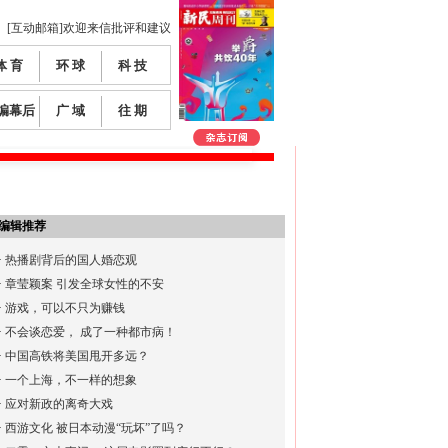
[互动邮箱]欢迎来信批评和建议
体 育
环 球
科 技
编幕后
广 域
往 期
编辑推荐
·
热播剧背后的国人婚恋观
·
章莹颖案 引发全球女性的不安
·
游戏，可以不只为赚钱
·
不会谈恋爱， 成了一种都市病！
·
中国高铁将美国甩开多远？
·
一个上海，不一样的想象
·
应对新政的离奇大戏
·
西游文化 被日本动漫“玩坏”了吗？