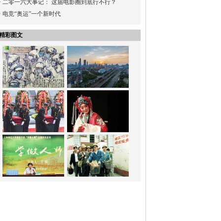
·
二零一六大事记： 这届电影圈到底行不行？
·
电竞“奥运”一个新时代
精彩图文