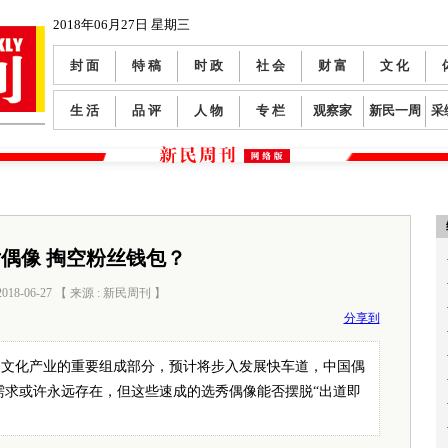
2018年06月27日 星期三
封 面
特 稿
时 政
社 会
财 富
文 化
生 活
品 评
人 物
专 栏
观察家
新民一周
采
偶像 掏空粉丝钱包？
18-06-27 【 来源 : 新民周刊 】
分享到
作为文化产业的重要组成部分，预计将步入发展快车道，中国偶
的需求或许永远存在，但这些速成的选秀偶像能否摆脱“出道即