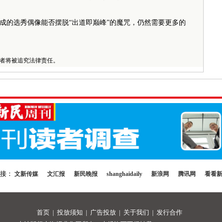
的选秀偶像能否摆脱“出道即巅峰”的魔咒，仍然需要更多的
者将被追究法律责任。
链接：
文新传媒
文汇报
新民晚报
shanghaidaily
新浪网
腾讯网
看看
首页
|
投放须知
|
广告投放
|
关于我们
|
发行合作