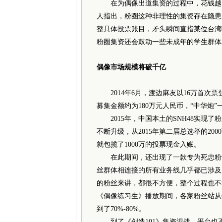
在为偶像出道集资的过程中，花钱越多
人指出，粉圈这种非理性的集资存在隐患，
整具体投票账目，矛头瞬间直指某位台湾
粉圈集资还会鼓动一些未成年的学生群体
偶像市场规模将破千亿
2014年6月，渡边麻友以16万首次票登
募集金额约为180万元人民币，“中华炮”
2015年，中国本土的SNH48实现
不断升级，从2015年第二届总选举的200
就包揽了1000万的投票现金入账。
在此期间，还出现了一款专为死忠粉设计的
丝群体相连接的所有业务线几乎都已涉及
的粉丝来讲，都很不方便，整个过程也不算
《偶像练习生》播放期间，各家粉丝站从O
到了70%-80%。
到了《创造101》集资混战，平台也不再