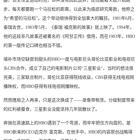
腿，但生性爱运动的他，却并没有因此放弃，反而戴着义肢开始跑
步，每天都要跑一个马拉松的距离，以此来为癌症研究筹款，他称之
为“希望的马拉松”。这个举动很快得到全加拿大的瞩目。1981年6月，
泰瑞去世，1983年5月，《泰瑞·福克斯的故事》就上映了。1994年，
他的这段非凡故事还被著名的《阿甘正传》借用，而在1983年，HBO
的第一版传记口碑也相当不错。
填补市场空缺尝到甜头的HBO一度与电影巨头哥伦比亚影业和电视巨
头CBS合作，成立了自己的电影制片公司“三星影业”，当时的想法很
完美，三家联合制片，哥伦比亚获得院线收益，CBS获得无线电视网
播映权，而HBO获得有线电视网播映权。
然而搅局之人再来，只是这次换成了——录像带租赁。分级制度带来
的红利被蚕食，三星影业没能坚持几年就散伙了。
奔驰在高速路上的HBO遇到了一个弯道，而牢牢把住方向盘的，是
HBO新来的CEO迈克尔·富克斯。在他手中，HBO的内容原创战略得