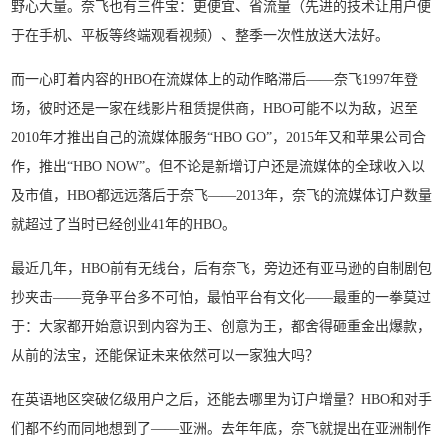
野心大量。奈飞也有三件宝：更便宜、省流量（先进的技术让用户便
于在手机、平板等终端观看视频）、整季一次性放送大法好。
而一心盯着内容的HBO在流媒体上的动作略滞后——奈飞1997年登
场，彼时还是一家在线影片租赁提供商，HBO可能不以为敌，迟至
2010年才推出自己的流媒体服务“HBO GO”，2015年又和苹果公司合
作，推出“HBO NOW”。但不论是新增订户还是流媒体的全球收入以
及市值，HBO都远远落后于奈飞——2013年，奈飞的流媒体订户数量
就超过了当时已经创业41年的HBO。
最近几年，HBO前有无线台，后有奈飞，旁边还有亚马逊的自制剧包
抄夹击——竞争平台多不可怕，最怕平台有文化——最重的一拳莫过
于：大家都开始意识到内容为王、创意为王，都舍得砸重金出爆款，
从前的法宝，还能保证未来依然可以一家独大吗？
在英语地区突破亿级用户之后，还能去哪里为订户增量？HBO和对手
们都不约而同地想到了——亚洲。去年年底，奈飞就提出在亚洲制作