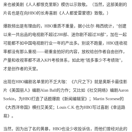
来也被美剧《人人都恨克里斯》模仿以示致敬。（当然，这部美剧的
片名也是在向HBO的长寿喜剧《人人都爱雷蒙德》致敬。）
爆款频出是有理由的，HBO重质不重量，据小比尔·梅西统计，“创建
以来一共出品的电视剧不超过200部、迷你剧不超过30部”，加在一起
可能都不如中国电视剧行业一年的产出多。别说不跑量，HBO连收视
率都没有那么重视——砸重金拍好的内容，放权给创作者自由创作，
产量和收视率都不进入KPI考核体系，如此地“钱多事少不考绩效”，
才是创作者的天堂。
出现在HBO编剧名单里的不乏大咖：《六尺之下》就是奥斯卡最佳影
片《美国丽人》编剧Alan Ball的力作；又比如《社交网络》编剧Aaron
Sorkin，为HBO打造了话题爆款《新闻编辑室》；Martin Scorsese的
《大西洋帝国》横扫艾美奖；Louis C.K.也为HBO写过喜剧《幸运路
易》。
当然，因为出了名的黄暴，HBO也没少收投诉信，而他们曾经对此的