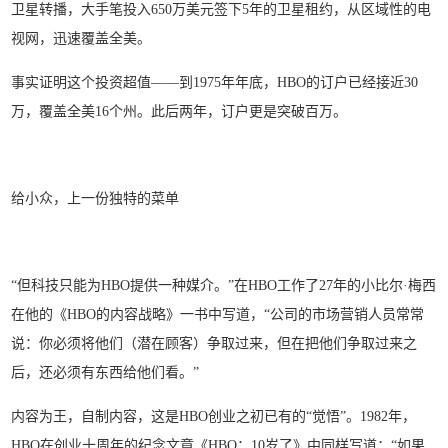
卫星转播，大手笔投入650万美元签下5年的卫星租约，从区域性的电
视网，迅速覆盖全美。
事实证明这个投资超值——到1975年年底，HBO的订户已经接近30
万，覆盖全美16个州。此后两年，订户更是突破百万。
给小众，上一份独特的菜单
“但科技只能为HBO提供一种媒介。”在HBO工作了27年的小比尔·梅西
在他的《HBO的内容战略》一书中写道，“公司的市场营销人员常常
说：你必须将他们（潜在顾客）争取过来，但在把他们争取过来之
后，还必须有东西给他们看。”
内容为王，自制内容，这是HBO创业之初已有的“觉悟”。1982年，
HBO在创业十周年的纪念文章《HBO：10岁了》中同样写道：“如果