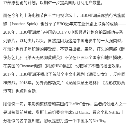
17部原创剧的计划，以期进一步提高国际订阅用户数量。
而在今年的上海电视节白玉兰电视论坛上，HBO亚洲首席执行官施鹏
騌（Jonathan Spink）也分享了HBO近年来在亚洲剧上取得的成绩——
2016年，HBO亚洲就与中国的CCTV 6电影频道计划合拍四部功夫系
列影片，以功夫片起头，自然是因为这是中国电影中的一大强类型，
在海外也有多年积淀的接受度，不容易出错。果然，打头的两部《醉
侠苏乞儿》《擎天无影脚黄麒英》不仅在亚洲23个国家和地区播映，
在美国的Cinemax频道（同属HBO集团）也取得了不错的播出效果。
2017年，HBO亚洲还播出了首部全中文电视剧《通灵少女》，反响同
样热烈。2018年，另外两部功夫片《龙藏深泉王隐林》《龙形侠影黄
澄可》也顺利启动。
顺便说一句，电影频道还曾和美国的“Jiaflix”合作，后者的创始人之一
是派拉蒙前总裁、奥斯卡前组委会主席Sid Ganis。看这个和Netflix十
分相似的名字就知道，初衷是想打造一个中国版的Netflix。