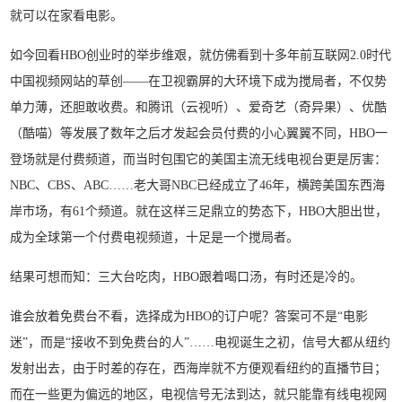
就可以在家看电影。
如今回看HBO创业时的举步维艰，就仿佛看到十多年前互联网2.0时代
中国视频网站的草创——在卫视霸屏的大环境下成为搅局者，不仅势
单力薄，还胆敢收费。和腾讯（云视听）、爱奇艺（奇异果）、优酷
（酷喵）等发展了数年之后才发起会员付费的小心翼翼不同，HBO一
登场就是付费频道，而当时包围它的美国主流无线电视台更是厉害：
NBC、CBS、ABC……老大哥NBC已经成立了46年，横跨美国东西海
岸市场，有61个频道。就在这样三足鼎立的势态下，HBO大胆出世，
成为全球第一个付费电视频道，十足是一个搅局者。
结果可想而知：三大台吃肉，HBO跟着喝口汤，有时还是冷的。
谁会放着免费台不看，选择成为HBO的订户呢？答案可不是“电影
迷”，而是“接收不到免费台的人”……电视诞生之初，信号大都从纽约
发射出去，由于时差的存在，西海岸就不方便观看纽约的直播节目；
而在一些更为偏远的地区，电视信号无法到达，就只能靠有线电视网