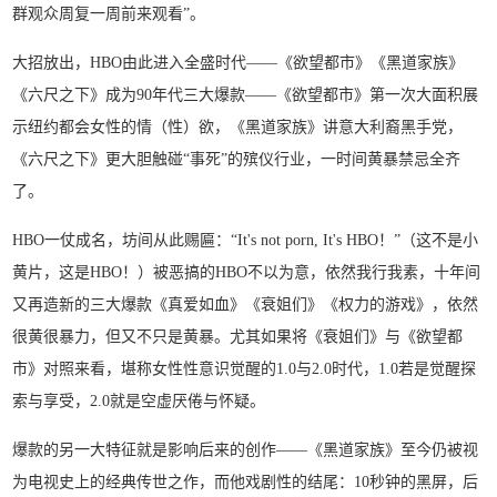
群观众周复一周前来观看”。
大招放出，HBO由此进入全盛时代——《欲望都市》《黑道家族》
《六尺之下》成为90年代三大爆款——《欲望都市》第一次大面积展
示纽约都会女性的情（性）欲，《黑道家族》讲意大利裔黑手党，
《六尺之下》更大胆触碰“事死”的殡仪行业，一时间黄暴禁忌全齐
了。
HBO一仗成名，坊间从此赐匾：“It's not porn, It's HBO！”（这不是小
黄片，这是HBO！）被恶搞的HBO不以为意，依然我行我素，十年间
又再造新的三大爆款《真爱如血》《衰姐们》《权力的游戏》，依然
很黄很暴力，但又不只是黄暴。尤其如果将《衰姐们》与《欲望都
市》对照来看，堪称女性性意识觉醒的1.0与2.0时代，1.0若是觉醒探
索与享受，2.0就是空虚厌倦与怀疑。
爆款的另一大特征就是影响后来的创作——《黑道家族》至今仍被视
为电视史上的经典传世之作，而他戏剧性的结尾：10秒钟的黑屏，后