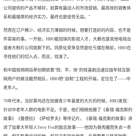
公司提供的产品不够好，就算有最动人的市场营销、最高效的销售体
系和最雄厚的经济实力，最终也是徒劳无益。”
然而在订户稀少、经济实力薄弱的时候，想要打造好的内容，也不是
件容易的事。一开始，HBO能招徕的影视人才，大都也是其他电视台
或者大制片公司挑剩下的。同质化竞争显然是吃亏摆在眼前，HBO在
寻找他们的切入点，而且，找准了。
和中国视频网站草创期依靠“短、平、快”的轻喜剧迅速拉拢年轻互联
网用户的做法截然相反，HBO把“自制”工程的开端，定位在了——中
老年人。
70年代末，当好莱坞还在拍摄青少年喜爱的大片的时候，HBO发现：
针对中老年人群的电影不足。于是，他们相继拍摄了《泰瑞·福克斯的
故事》《曼德拉》《萨哈罗夫》等传记片。《泰瑞·福克斯的故事》讲
述了加拿大年轻人Terry Fox的励志故事——他因为骨肉瘤而失去一条