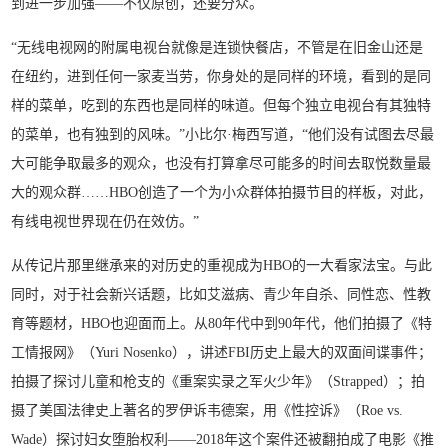
到进一步加强——不仅原创，还要分众。
“无线电视网的附属电视台就像是连锁快餐店，不管是在旧金山还是
在纽约，进到任何一家麦当劳，你身处的是同样的环境，看到的是同
样的菜单，吃到的东西也是同样的味道。但每个独立电视台有其独特
的菜单，也有独到的风味。”小比尔·梅西写道，“他们没有试图去尽最
大可能争取最多的观众，也没有打算拿尽可能多的时间去取悦数量最
大的观众群……HBO创造了一个为小众群体拍摄节目的样板，对此，
有线电视世界现在仍在效仿。”
从传记片那里继承来的对历史的重视成为HBO的一大看家法宝。与此
同时，对于社会新兴话题，比如艾滋病、青少年自杀、同性恋、性教
育等题材，HBO也迎面而上。从80年代中到90年代，他们拍摄了《特
工情报网》（Yuri Nosenko），讲述FBI历史上最大的双面间谍事件；
拍摄了探讨儿童和枪支的《重案实录之军火少年》（Strapped）；拍
摄了美国法律史上著名的罗伊诉韦德案，用《性控诉》（Roe vs.
Wade）探讨妇女堕胎权利——2018年这个案件还被翻拍成了电影《推