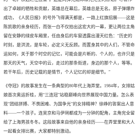
出了卓越的牺牲和贡献，英雄总在幕后，英雄总是无名。原子弹爆炸
成功，《人民日报》的号外飞得满天都是，一路上红旗招展——这是
陈凯歌的亲身经历，而张一白不仅拍出这宏大的一幕，更让两位主角
留在安静的绿皮车厢里，任由身后的车窗透露出漫天红色：“历史的
时刻，是洪流，是车轮，必定义无反顾。而置身其中的人们，不管命
运如何，关于那个时空的记忆，可能会是片断的、个人的，也许只是
那天的天气，天空中的云，走过的那条街道，身边的那个人，等等。
若干年后，历史记载的是情节，个人记忆的却是细节。”
《夺冠》的故事发生在一条典型的80年代上海弄堂。1984年，女排姑
娘首次奥运折桂，用“三连冠”站稳巅峰向世界展现中国力量。怎么表
现“团结拼搏、不畏困难、为国争光”的女排精神？徐峥的答案出人意
料——一个孩子。连吴京和马伊琍都成为一分钟的配角，主角完全留
给了上海男孩冬冬。这段故事来自他的亲身经历——在弄堂里和大人
一起看女排比赛，大家都特别激动。