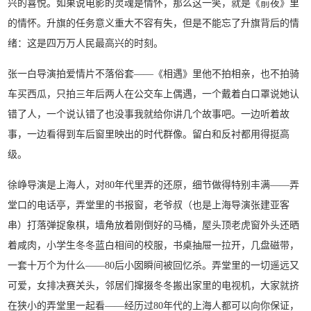
兴的喜悦。如果说电影的灵魂是情怀，那么这一笑，就是《前夜》里
的情怀。升旗的任务意义重大不容有失，但是不能忘了升旗背后的情
绪：这是四万万人民最高兴的时刻。
张一白导演拍爱情片不落俗套——《相遇》里他不拍相亲，也不拍骑
车买西瓜，只拍三年后两人在公交车上偶遇，一个戴着白口罩说她认
错了人，一个说认错了也没事我就给你讲几个故事吧。一边听着故
事，一边看得到车后窗里映出的时代群像。留白和反衬都用得挺高
级。
徐峥导演是上海人，对80年代里弄的还原，细节做得特别丰满——弄
堂口的电话亭，弄堂里的书报窗，老爷叔（也是上海导演张建亚客
串）打落弹捉象棋，墙角放着刚倒好的马桶，屋头顶老虎窗外头还晒
着咸肉，小学生冬冬蓝白相间的校服，书桌抽屉一拉开，几盘磁带，
一套十万个为什么——80后小囡瞬间被回忆杀。弄堂里的一切遥远又
可爱，女排决赛关头，邻居们撺掇冬冬搬出家里的电视机，大家就挤
在狭小的弄堂里一起看——经历过80年代的上海人都可以向你保证，