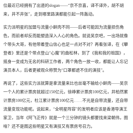
位最近已经拥有了出道的slogan——“京不京喜，译不译外，胡不胡
来，井不井张”，走到哪里路演都能引起一阵轰动。
实力派明星的加盟与流量小鲜肉不同——后者可能因为流量损伤角
色，而前者却反而能塑造深入人心的角色。就说吴京吧，一出场就像
个带头大哥，有他带着登山信心也足一点对不对？再看张译，在《攀
登者》里还是个带点登山“心魔”的曲松林，到了《我和我的祖国》，
摇身一变成为无名的科研工作者，两个角色一放一收，都能让人忘记
演员本人，后者更被观众称赞为“口罩都遮不住的演技”。
再说了，这些实力派就算是拿流量来比也丝毫不输给小鲜肉——吴京
一个人的累计票房就超过150亿元，徐峥累计票房100亿元，井柏然累
计票房100亿元，杜江累计票房100亿元……不光是自带流量，还自带
流量变现功能呢。说起来，“全明星阵容”的发明者应该是香港导演王
家卫，当年《阿飞正传》就是一个三分钟的镜头都要找来梁朝伟，图
啥？还不是图这些明星又有演技又有票房号召力。