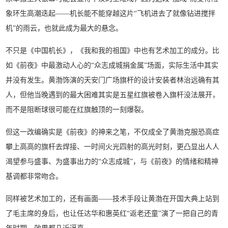
象环生高潮迭起——机长能不能穿越这片“飞机进去了就像钻进搅拌
机”的雨云，也就此成为最大的悬念。
不只是《中国机长》，《我和我的祖国》中也有艺术加工的成分。比
如《前夜》中最激动人心的“众志成城捐金属”场面，实际生活中其实
并没有发生。黄渤饰演的天安门广场旗杆的设计安装者林治远确有其
人，但他当晚遇到的最大困难其实是五星红旗被卷入旗杆没法展开，
而不是阻断球很可能在红旗触顶的一刻爆裂。
但这一改编确实是《前夜》的神来之笔，不仅成全了黄渤克服恐高症
攀上高高的旗杆去焊接、一时间火光四射的高光时刻，更凸显出人人
渴望参与盛事、为盛事出力的“众志成城”，与《前夜》的情绪和精神
基调都非常吻合。
同样被艺术加工的，还有画面——技术手段让黄渤在开国大典上站到
了毛主席的身后，也让任达华和惠英红“返老还童”演了一把自己的青