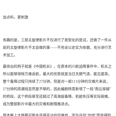
加点料，更刺激
有趣的是，三部主旋律影片不仅进行了类型化的尝试，还做了一件从
前的主旋律影片不太会做的事——不完全以史实为依据，充分进行艺
术加工。
最突出的例子就是《中国机长》，在原本的川航迫降事件中，机长之
所以能够排除万难返航，最大的优势就是当日天朗气清、能见度高，
整个备降过程只持续了27分钟。但是对一部111分钟的灾难片来说，
27分钟的高潮戏显然是不够的，因此编剧特意新增了一段“雨云穿越”
的桥段，这个桥段甚至还超过了高海拔备降、机舱失压等实际困难，
成为整部影片中最大的灾难和剧情推进点。
原本搬上大银幕可能会显得平淡的空难戏，因为这段“加戏”而变得险