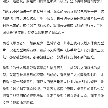
紧张一边感叹，要是此刻真坐在那架飞机上，还不得吓得屁滚尿流？
当内心小剧场被一片惊叹号占据，观众的潜台词也和电影里一样：这
都能飞回来，怎么这么牛啊！你看，机长的英雄光环就是被险情一路
衬托出来的。这位20年飞行经验、军用轰炸机转民航的飞行员、“中
国机长”刘传健，就这么印刻在了观众心里。
再看《攀登者》，如果减少一些感情戏，基本上也可以划入体育类型
片、灾难类型片的范畴，和前不久的爆款《徒手攀岩》有异曲同工之
处：都是挑战极限，都要战胜自己，都遇到了意想不到的困难。
类型片为什么容易取得高票房？恰是因为——类型片之所以成为类
型，就是在长年累月的积累中形成的，有数量巨大的同类型影片，才
称得上是一部类型片，而巨大的量产也足以让业内总结拍片规律，让
类型片越拍越受观众欢迎。正是因为这两个原因，类型片的背后也就
拥有了非常明确的观影群体，注定了类型片可以走向大众，而不是像
文艺片那般曲高和寡。