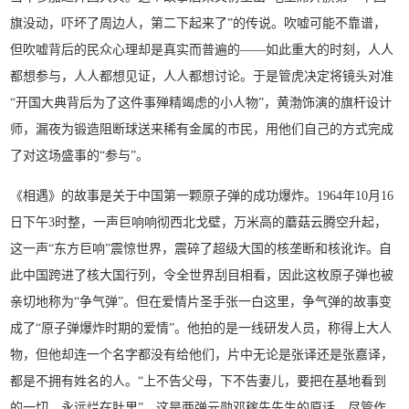
旗没动，吓坏了周边人，第二下起来了”的传说。吹嘘可能不靠谱，
但吹嘘背后的民众心理却是真实而普遍的——如此重大的时刻，人人
都想参与，人人都想见证，人人都想讨论。于是管虎决定将镜头对准
“开国大典背后为了这件事殚精竭虑的小人物”，黄渤饰演的旗杆设计
师，漏夜为锻造阻断球送来稀有金属的市民，用他们自己的方式完成
了对这场盛事的“参与”。
《相遇》的故事是关于中国第一颗原子弹的成功爆炸。1964年10月16
日下午3时整，一声巨响响彻西北戈壁，万米高的蘑菇云腾空升起，
这一声“东方巨响”震惊世界，震碎了超级大国的核垄断和核讹诈。自
此中国跨进了核大国行列，令全世界刮目相看，因此这枚原子弹也被
亲切地称为“争气弹”。但在爱情片圣手张一白这里，争气弹的故事变
成了“原子弹爆炸时期的爱情”。他拍的是一线研发人员，称得上大人
物，但他却连一个名字都没有给他们，片中无论是张译还是张嘉译，
都是不拥有姓名的人。“上不告父母，下不告妻儿，要把在基地看到
的一切，永远烂在肚里”。这是两弹元勋邓稼先先生的原话。尽管作