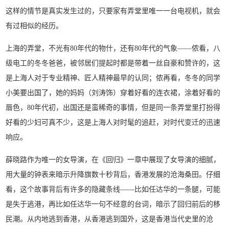
这样的情节是真实发生过的，只要家有弄堂里唯一一台电视机，就会
有过相似的经历。
上海的弄堂，不光有80年代的物什，还有80年代的气象——侬看，八
级电工的冬冬爸爸，被邻居们提起时都是带着一丝自豪和赞许的，这
是上海人对于专业精神、匠人精神最早的认同；侬再看，冬冬的同学
小美要出国了，她的妈妈（刘涛饰）穿着好看的连衣裙，涂着好看的
唇色，80年代初，出国还是蛮稀奇的事情，但是同一条弄堂里打扮得
好看的少妇可真不少，这是上海人对时髦的追赶，对时代变迁的迅速
响应。
薛晓路作为唯一的女导演，在《回归》一章中展现了女导演的细腻，
用大量的钟表来暗示升降旗数十秒背后，香港发展的沧海桑田。仔细
看，这个故事背后有许多的隐藏条线——比如任达华的一条腿，可能
是失于逃港，再比如任达华一句不经意的台词，暗示了回归前后的移
民潮。从内地逃到香港，从香港逃到国外，这是香港当代史里的沧