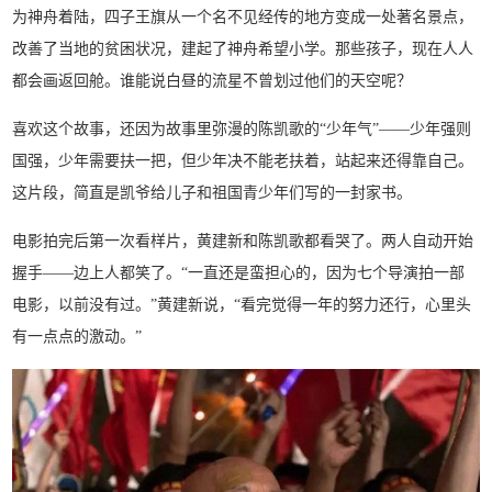
为神舟着陆，四子王旗从一个名不见经传的地方变成一处著名景点，
改善了当地的贫困状况，建起了神舟希望小学。那些孩子，现在人人
都会画返回舱。谁能说白昼的流星不曾划过他们的天空呢？
喜欢这个故事，还因为故事里弥漫的陈凯歌的“少年气”——少年强则
国强，少年需要扶一把，但少年决不能老扶着，站起来还得靠自己。
这片段，简直是凯爷给儿子和祖国青少年们写的一封家书。
电影拍完后第一次看样片，黄建新和陈凯歌都看哭了。两人自动开始
握手——边上人都笑了。“一直还是蛮担心的，因为七个导演拍一部
电影，以前没有过。”黄建新说，“看完觉得一年的努力还行，心里头
有一点点的激动。”