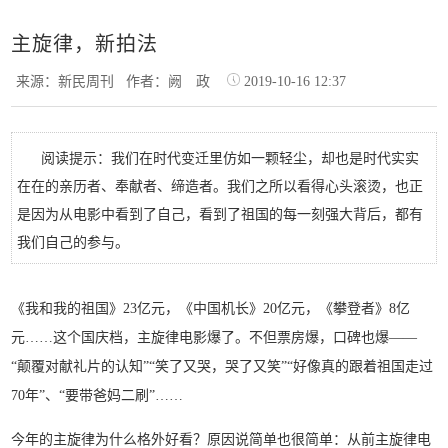
主旋律，新拍法
来源：新民周刊
作者：阙 政
2019-10-16 12:37
阅读提示：我们在时代变迁里仿如一颗轻尘，却也是时代实实
在在的亲历者、奉献者、缔造者。我们之所以看得心头滚烫，也正
是因为从电影中看到了自己，看到了祖国的每一刻强大背后，都有
我们自己的参与。
《我和我的祖国》23亿元，《中国机长》20亿元，《攀登者》8亿
元……这个国庆档，主旋律电影爆了。不但票房爆，口碑也爆——
“颠覆对献礼片的认知”“笑了又哭，哭了又笑”“好像真的跟着祖国走过
70年”、“要带爸妈二刷”……
今年的主旋律为什么格外好看？原因说简单也很简单：从前主旋律电