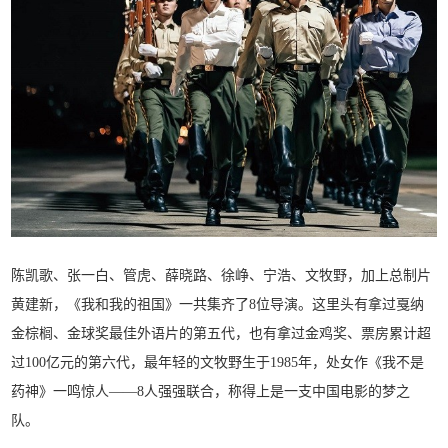
陈凯歌、张一白、管虎、薛晓路、徐峥、宁浩、文牧野，加上总制片
黄建新，《我和我的祖国》一共集齐了8位导演。这里头有拿过戛纳
金棕榈、金球奖最佳外语片的第五代，也有拿过金鸡奖、票房累计超
过100亿元的第六代，最年轻的文牧野生于1985年，处女作《我不是
药神》一鸣惊人——8人强强联合，称得上是一支中国电影的梦之
队。