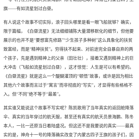
旗——有如流星划过白昼。
有人说这个故事不切实际，浪子回头哪里是看一眼飞船就够？确实，
限于篇幅，《白昼流星》无法细细铺陈大量潜移默化的细节，但他要
展示的也并不是“要想富先修路”“少生孩子多种树”这么具象化的扶贫
致富经，而是“精神扶贫”。穷得扶不起来、对前途完全自暴自弃的两
个孩子，先是遇到精神上的父亲（田壮壮），接着又遇到精神上的巨
大冲击（飞船如流星划过白昼），这才惊觉：人生是可以有希望的。
《白昼流星》就是这么一个醍醐灌顶的“顿悟”故事，或许是因为相比
其他六个故事而言过于“寓言”而非彻底的“写实”，才显得有些格格不
入。但“不同”绝不等于“最差”。
其实谁又能说这个故事不写实呢？陈凯歌用了当年真实的返回舱降落
伞、真实的当年穿过的航天服，甚至还有真实的航天员景海鹏、陈冬
本人，一比一还原当日着陆盛况。但这还不是我要说的真实——最真
实的是，神舟十一号的降落确实改变了内蒙古四子王旗的孩子们，因