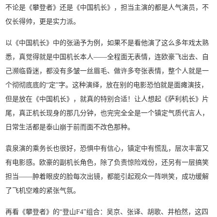
不论是《攀登者》还是《中国机长》，担当主演的都是人气演员，不
仅长得帅，更是实力派。
以《中国机长》中的张涵予为例，如果不是看他演了这么多年戏太熟
悉，真觉得就是中国机长本人——全程面无表情，连欧豪飞出去、自
己濒临昏迷，都没有多皱一丝眉毛、做许多夸张表情，整个人就是一
个彻彻底底的“定”字。这种演绎，放在别的电影恐怕就是面瘫演技，
但是放在《中国机长》，就真的特别合适！让人想起《萨利机长》片
尾，真正机长现身的那几分钟，也完完全全是一个镇定气质代言人，
日常生活都是泰山崩于前而面不改色那种。
袁泉演的乘务长也很好，恐惧中有信心，镇定中有慌乱，层次丰富又
有电影感。欧豪的副机长角色，除了负责惊险戏份，还另有一层搞笑
担当——肿着眼皮的脸每次出镜，都能引起观众一阵哄笑，成功缓解
了飞机空难的紧张气氛。
再看《攀登者》的“登山F4”组合：吴京、张译、胡歌、井柏然，这四