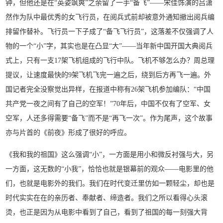
钟，但他还是在“英姿飒爽”之余留了一手“备飞”——宋佳饰演的吕潇
然作为队中最优秀的女飞行员，在阅兵式前却被意外通知撤出阅兵编
排留作替补。飞行员一下子成了“备飞飞行员”，这落差不仅强调了人
物的一个“小”字，其实也是在凸显“大”——当年新中国开国大典阅兵
式上，只有一支17架飞机组成的飞行中队。飞机不够怎么办？周总理
提议，让速度最快的9架飞机飞完一遍之后，绕到后方再飞一遍。外
国记者完全没察觉出异样，在报道中称有26架飞机参加编队：“中国
共产党一夜之间有了自己的空军！”70年后，中国不仅有了空军、女
空军，人还多得需要“备飞”而不是“再飞一次”。作为尾声，这个故事
亦与片首的《前夜》形成了很好的呼应。
《我和我的祖国》这么强调“小”，一方面是用小和微反衬强与大，另
一方面，这无数的“小我”，恰恰也就是银幕前的观众——电影里的他
们，也就是电影外的我们。我们在时代变迁里仿如一颗轻尘，却也是
时代实实在在的亲历者、奉献者、缔造者。我们之所以看得心头滚
烫，也正是因为从电影中看到了自己，看到了祖国的每一刻强大背