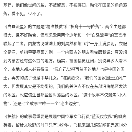
基建，他们像世间的盐，不被留意，不被感知，融化在国家的角角落
落，看不见，少不了。
《白昼流星》的主题是“精准扶贫”和“神舟十一号降落”，两个主题都
很大，且不好融合，但陈凯歌用两个少年和一个“白昼流星”的寓言串
联起了二者。内蒙古戈壁滩上的刘昊然和陈飞宇一身土满脸泥，衣服
全是洞，剪指甲要靠菜刀剁。一个内蒙古的朋友看完跟我说：真没想
到内蒙古还有这么穷的地方。确实，祖国幅员辽阔，别说异乡人看不
全，本地人都未必看得清。“我自己觉得再贫困的地方也是中国的国
土，再穷的孩子也是中华儿女。”陈凯歌说，“我们的国家国土辽阔广
大，但发展其实是不均衡的，我们的关注点不仅在东部沿海地区发达
的地区，也应该注目那些暂时落后的地区。”这个故事不仅聚焦“小人
物”，还是七个故事里唯一一个“老少边穷”。
《护航》的故事最重要是展现中国空军女飞行员“蓝天仪仗队”的飒爽
英姿，留给文牧野的时间只有14分钟，飞机来回几遍就能花完这14分