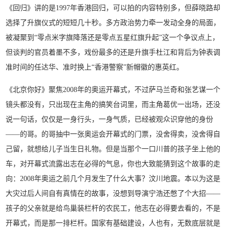
《回归》讲的是1997年香港回归，可以拍的内容特别多，但薛晓路却
选择了升旗仪式的短短几十秒。多方政治势力牵一发动全身的局面，
被凝聚到“零点米字旗降落还是零点五星红旗升起”这一个争议点上，
但谈判的官员着墨不多，戏份最多的还是升旗手杜江和背后为钟表调
准时间的任达华、准时换上“香港警察”新帽徽的惠英红。
《北京你好》聚焦2008年的奥运开幕式，不过萨马兰奇和张艺谋一个
镜头都没有，只出现在主角的搞笑台词里，而主角葛优一出场，还没
说一句话，仅仅是一身行头，一身气质，已经被观众识穿他的身份
——的哥。的哥抽中一张奥运会开幕式的门票，没舍得卖，没舍得自
己留，就想给儿子当生日礼物。但是当那个一口川普的孩子坐上他的
车，对开幕式流露出志在必得的气息，你也大致能猜到这个故事的走
向：2008年奥运之前几个月发生了什么大事？汶川地震。本以为这是
大灾过后人间自有真情在的故事，没想到导演宁浩还憋了个大招——
孩子的父亲就是给鸟巢装栏杆的农民工，他志在必得要去看的，不是
开幕式，而是那一排栏杆。国家有基础建设，人也有，无数底层就是