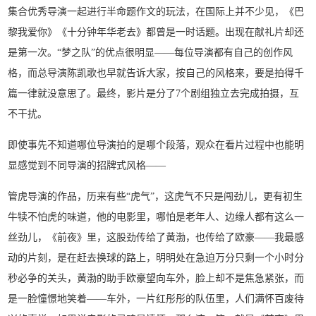
集合优秀导演一起进行半命题作文的玩法，在国际上并不少见，《巴
黎我爱你》《十分钟年华老去》都曾是一时话题。出现在献礼片却还
是第一次。“梦之队”的优点很明显——每位导演都有自己的创作风
格，而总导演陈凯歌也早就告诉大家，按自己的风格来，要是拍得千
篇一律就没意思了。最终，影片是分了7个剧组独立去完成拍摄，互
不干扰。
即使事先不知道哪位导演拍的是哪个段落，观众在看片过程中也能明
显感觉到不同导演的招牌式风格——
管虎导演的作品，历来有些“虎气”，这虎气不只是闯劲儿，更有初生
牛犊不怕虎的味道，他的电影里，哪怕是老年人、边缘人都有这么一
丝劲儿，《前夜》里，这股劲传给了黄渤，也传给了欧豪——我最感
动的片刻，是在赶去换球的路上，明明处在急迫万分只剩一个小时分
秒必争的关头，黄渤的助手欧豪望向车外，脸上却不是焦急紧张，而
是一脸憧憬地笑着——车外，一片红彤彤的队伍里，人们满怀百废待