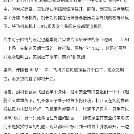
2018年5月14日川航3U8633航班的真实故事——在从重庆飞拉萨的途
中，9800米高空，驾驶舱右侧挡风玻璃裂开、脱落，副驾驶员徐瑞辰
半个身体飞出机外，机长刘传健在低氧低温低压高紫外线的极端环境
下，将飞机和机上119名乘客安全备降在成都双流机场。
片中对于险情的设定也基本符合灾难片层层递进的惊吓逻辑——比如
一上场，先制造天朗气清的一片祥和，俗称“立个flag”，越是岁月静
好观众越明白，灾祸近在眼前，前方5秒就到！
果然，伴随着“咔哒”一声，飞机的挡风玻璃裂开个口子，观众又明
白，潘多拉的盒子即将开启。
接着，副机长欧豪飞出去半个身体，没系安全带的空姐们一个个飞起
腾空又重重落下，机长张涵予处于缺氧冻伤环境，杜江又在客舱拼命
抵抗风力往驾驶舱赶，飞机眼看就要撞山，张涵予还只有一只手可以
操纵飞机，另一只死命拉住外挂的欧豪……即使是坐在安全的电影院
而不是摇摇欲坠的机舱，观众都已经被吓到一路肾上腺素飙升，一边