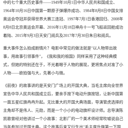
中的七个重大历史事件——1949年10月1日中华人民共和国成立、
1964年10月16日中国第一颗原子弹爆炸成功、1984年8月8日中国女排
奥运会夺冠并获得世界大赛三连冠、1997年7月1日香港回归、2008年
8月8日北京奥运会开幕、2016年11月18日神舟十一号飞船返回舱成功
着陆、2015年9月3日天安门阅兵及2017年7月30日朱日和阅兵。
重大事件怎么拍成剧情片？电影中常见的做法就是“以人物带出故
事，用故事引领事件”，《我和我的祖国》同样采用了这种经典模
式，但她的特别还在于，不光着眼于人物的展现，更将焦点对准了小
人物——欲拍强与大，先著小与微。
《前夜》的故事讲的是天安门广场上的开国大典，当毛主席向全世界
宣告中华人民共和国成立后，要亲手按下电动升旗按钮，让新中国第
一面五星红旗冉冉升起。无比重大的开国大典场面，导演管虎选择的
主角却不是伟人、元勋，而是一个小小的电动旗杆设计师。总导演陈
凯歌曾经对他讲过一个小故事：北影厂的一个美术师经常吹嘘说自己
当年参加过开国大典。这个故事后来又衍生出“毛主席升旗第一下国