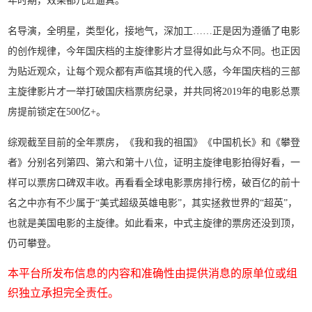
年时期，效果都几近逼真。
名导演，全明星，类型化，接地气，深加工……正是因为遵循了电影
的创作规律，今年国庆档的主旋律影片才显得如此与众不同。也正因
为贴近观众，让每个观众都有声临其境的代入感，今年国庆档的三部
主旋律影片才一举打破国庆档票房纪录，并共同将2019年的电影总票
房提前锁定在500亿+。
综观截至目前的全年票房，《我和我的祖国》《中国机长》和《攀登
者》分别名列第四、第六和第十八位，证明主旋律电影拍得好看，一
样可以票房口碑双丰收。再看看全球电影票房排行榜，破百亿的前十
名之中亦有不少属于“美式超级英雄电影”，其实拯救世界的“超英”，
也就是美国电影的主旋律。如此看来，中式主旋律的票房还没到顶，
仍可攀登。
本平台所发布信息的内容和准确性由提供消息的原单位或组
织独立承担完全责任。