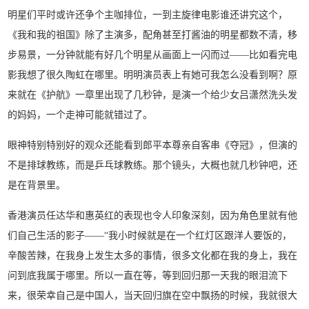
明星们平时或许还争个主咖排位，一到主旋律电影谁还讲究这个，
《我和我的祖国》除了主演多，配角甚至打酱油的明星都数不清，移
步易景，一分钟就能有好几个明星从画面上一闪而过——比如看完电
影我想了很久陶虹在哪里。明明演员表上有她可我怎么没看到啊？原
来就在《护航》一章里出现了几秒钟，是演一个给少女吕潇然洗头发
的妈妈，一个走神可能就错过了。
眼神特别特别好的观众还能看到郎平本尊亲自客串《夺冠》，但演的
不是排球教练，而是乒乓球教练。那个镜头，大概也就几秒钟吧，还
是在背景里。
香港演员任达华和惠英红的表现也令人印象深刻，因为角色里就有他
们自己生活的影子——“我小时候就是在一个红灯区跟洋人要饭的，
辛酸苦辣，在我身上发生太多的事情，很多文化都在我的身上，我在
问到底我属于哪里。所以一直在等，等到回归那一天我的眼泪流下
来，很荣幸自己是中国人，当天回归旗在空中飘扬的时候，我就很大