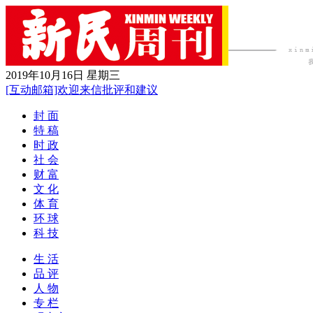
2019年10月16日 星期三
[互动邮箱]欢迎来信批评和建议
封 面
特 稿
时 政
社 会
财 富
文 化
体 育
环 球
科 技
生 活
品 评
人 物
专 栏