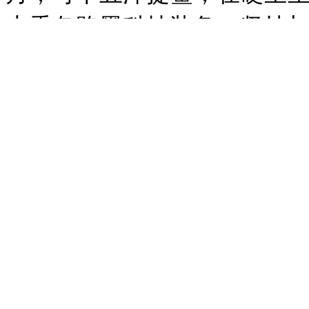
大秀各路黑科技装备，坚持
人。实际上，《碟中谍》发家
《变脸》《空军一号》等通
恐怖分子斗智斗勇时，侧漏
如《后天》《2012》一类
特效，一面在生死攸关之际
主线，平添几许厚度。
四是新世纪的超级英雄电影
销魂。大体上，超英电影摸