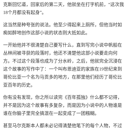
克斯回忆道，回家后的第二天，他就坐在打字机前，“这次我
18个月都没有起身”。
这当然是种夸张的说法。他至少得起来上厕所，但他当时如
痴如醉地创作这部小说的状态则大抵如此。
一开始他并不很清楚自己要写什么，直到写完小说中帆船在
丛林间被寻获的段落时，他还不清楚他这部小说要走向何
方。不过这个段落也成为了分水岭，之后，他就完全沉浸在
这个故事的写作中了：一个叫布恩迪亚的家族在19世纪来到
哥伦比亚一个名为马贡多的地方，在那里他们经历了哥伦比
亚百年的历史。
你有没有发现，你之所以读完《百年孤独》什么都不记得，
并不是因为这个故事有多复杂，而是因为小说中的人物谁是
谁在你脑子里完全搞混在一起变成了一团糨糊。
甚至马尔克斯本人都未必记得清楚他笔下的每个人物，不过