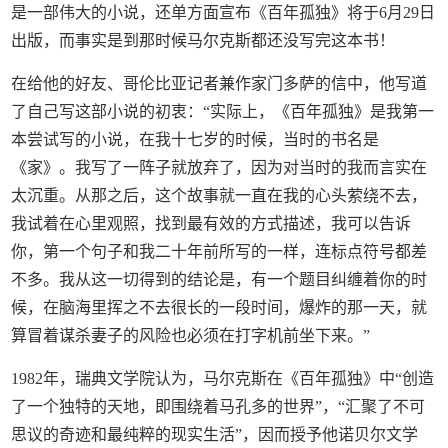
是一部伟大的小说，还单方面宣布《百年孤独》将于6月29日
出版，而事实是到那时候马尔克斯都还没写完这本书！
在给他的好友、哥伦比亚记者兼作家门多萨的信中，他写道
了自己写这部小说的初衷：“实际上，《百年孤独》是我第一
本尝试写的小说，在我十七岁的时候，当时的书名是
《家》。我写了一阵子就放弃了，因为对当时的我而言实在
太沉重。从那之后，这个故事就一直在我的心头萦绕不去，
我试着在心里观照，找到最有效的方式描述，我可以告诉
你，第一个句子和我二十年前所写的一样，连标点符号都差
不多。我从这一切得到的结论是，有一个题目纠缠着你的时
候，在脑海里挥之不去很长的一段时间，爆炸的那一天，就
算冒着谋杀妻子的风险也必须在打字机前坐下来。”
1982年，瑞典文学院认为，马尔克斯在《百年孤独》中“创造
了一个独特的天地，即围绕着马孔多的世界”，“汇聚了不可
思议的奇迹和最纯粹的现实生活”，因而授予他诺贝尔文学