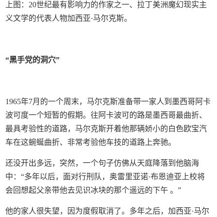
上图：20世纪最有影响力的作家之一、拉丁美洲魔幻现实主
义文学的代表人物加西亚·马尔克斯。
“黑手党的洞穴”
1965年7月的一个周末，马尔克斯准备带一家人到墨西哥阿卡
波可度一个短暂的假期。往阿卡波可的路是墨西哥最曲折、
最具考验性的道路，马尔克斯开着他那辆娇小的白色欧宝汽
车在这蜿蜒曲折、非常考验他车技的道路上奔驰。
还没开出多远，突然，一个句子仿佛从天庭降落到他脑海
中：“多年以后，面对行刑队，奥雷里亚诺·布恩迪亚上校将
会回想起父亲带他去见识冰块的那个遥远的下午 。”
他的家人很失望，因为度假取消了。多年之后，加西亚·马尔