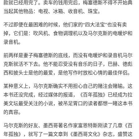
款就已经用完了。卖车的钱用完后，梅塞德斯不得不开始典
当起其他物品：电视、冰箱、收音机、珠宝。
不过即便在最困难的时候，他们家的“四大法宝”也没有卖
掉，它们是：吹风机、食物调理机以及马尔克斯的电暖炉和
录音机。
前两样是妻子梅塞德斯的底线，而没有电暖炉和录音机马尔
克斯就活不下去。他不能忍受没有音乐的日子，巴赫、德彪
西和披头士是他的最爱，是他写作时放松心情的最佳伴侣。
某种意义上，马尔克斯确实不用担心自己的赌注会赌输。这
本书还没完成，经过媒体的报道，《百年孤独》已经成为拉
美文坛最受关注的小说，被吊足胃口的读者都想一睹这本书
的真容。
马尔克斯的好友、墨西哥著名作家富恩特斯刚读了几章《百
年孤独》，就写了一篇文章到《墨西哥文化》杂志，盛赞这