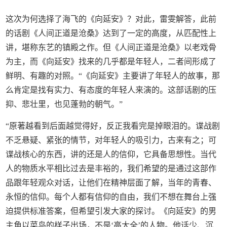
这次为何选择了海飞的《向延安》？对此，雷雯解答，此前
的话剧《人间正道是沧桑》达到了一定的高度，从匹配性上
讲，堪称东艺的镇殿之作。但《人间正道是沧桑》以老戏骨
为主，而《向延安》找来的几乎都是年轻人，二者间形成了
鲜明、有趣的对照。“《向延安》主要讲了年轻人的故事，那
么肯定是找有实力、有态度的年轻人来演的。这部话剧的压
抑、悲壮里，也见蓬勃的朝气。”
“原著越看到后面越觉得好，反正我看完是掉眼泪的。谍战剧
不乏悬疑、紧张的情节，对年轻人的吸引力，古来有之；可
谍战核心的东西，讲的还是人的信仰，它具备思想性。当代
人的物质水平相比过去是丰裕的，我们希望的是通过这部作
品跟年轻观众对话，让他们在精神层面了解，当年的青春、
永恒的信仰。每个人都有信仰的自由，我们不想在舞台上强
迫提供标准答案，但希望引发大家的探讨。《向延安》的男
主角以菜鸟的样子出场，不是‘高大全’的人物。他话少、沉