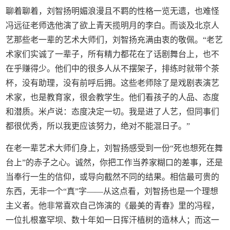
聊着聊着，刘智扬明媚浪漫且不羁的性格一览无遗，也难怪
冯远征老师选他演了欲上青天揽明月的李白。而谈及北京人
艺那些老一辈的艺术大师们，刘智扬充满由衷的敬佩。“老艺
术家们实诚了一辈子，所有精力都花在了话剧舞台上，也不
在乎赚得少。他们中的很多人从不摆架子，排练时就带个茶
杯，没有助理，没有前呼后拥。这些老师除了是戏剧表演艺
术家，也是教育家，很会教学生。他们看孩子的人品、态度
和潜质。米卢说：态度决定一切。我是进了人艺，但同事们
都很优秀，所以我更应该努力，绝对不能混日子。”
在老一辈艺术大师们身上，刘智扬感受到一份“死也想死在舞
台上”的赤子之心。诚然，你把工作当养家糊口的差事，还是
当奉行一生的信仰，或导向截然不同的结果。相信最可贵的
东西，无非一个“真”字——从这点看，刘智扬也是一个理想
主义者。他非常喜欢自己饰演的《最美的青春》里的冯程，
一位扎根塞罕坝、数十年如一日挥汗植树的造林人；而这一