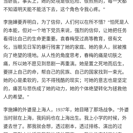
当卧底，事实上，她的处境是很危险、很煎熬的，每一天都
不知道明天能不能活下去，这个角色令我心疼。”
李施嬅要弄明白，为了信仰，人们何以在所不惜？“怕死是人
的本能，但对一个地下党员来说，强烈的信仰，让她把任务
看得比自己的生命更重要。袁春梅受过高等教育，很有文
化，当眼见日军的暴行残害了她的家庭、她的亲人，就被推
向了绝望的境地。从人性的角度思考，春梅的痛是切肤之
痛，所以她不愿见到悲剧一再重演。她是置之死地而后生，
要拼上自己的命，帮自己的民族、自己的国家找到一束光。
她的心是柔软的，见不得残酷的现实；可她的意志也是坚定
的，痛苦与悲伤成了她的动力，她的个体绝望转化为拯救他
人的希望。”
李施嬅的外婆是上海人，1937年，她目睹了那场战争。“外婆
当时就在上海，我妈妈也在上海出生。我上小学的时候，外
婆去世了。那我就会想，透过剧本，透过排练、演出的过