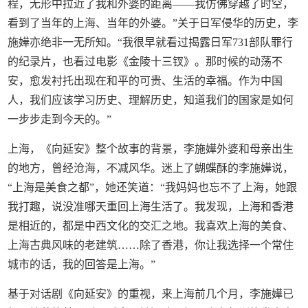
程，无形中拉近了我和外婆的距离——我仿佛穿越了时空，
看到了当年的上海、当年的外婆。”关于日军侵华的历史，李
施嬅亦绝非一无所知。“我很早就看过揭露日军731部队罪行
的纪录片，也看过电影《金陵十三钗》。那时候的动荡不
安，愈发衬托出现在和平的可贵、生活的幸福。作为中国
人，我们应该学习历史、理解历史，知道我们的国家是如何
一步步走到今天的。”
上海，《向延安》整个故事的背景，李施嬅外婆和母亲出生
的地方，曾经沧海，不减风华。迷上了蝴蝶酥的李施嬅说，
“上海是美食之都”，她还笑道：“我妈妈也忘不了上海，她跟
我打趣，说没准哪天重回上海生活了。我发现，上海和香港
是相近的，都是中西文化的交汇之地。我喜欢上海的美食、
上海古典风味的老建筑……除了香港，你让我选择一个常住
城市的话，我的回答是上海。”
基于对话剧《向延安》的重视，来上海前几个月，李施嬅已