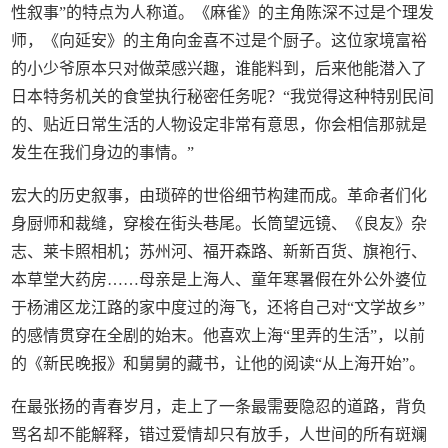
性叙事”的特点为人称道。《麻雀》的主角陈深不过是个理发
师，《向延安》的主角向金喜不过是个厨子。这位家境富裕
的小少爷原本只对做菜感兴趣，谁能料到，后来他能潜入了
日本特务机关的食堂执行秘密任务呢？“我觉得这种特别民间
的、贴近日常生活的人物设定非常有意思，你会相信那就是
发生在我们身边的事情。”
宏大的历史叙事，由琐碎的世俗细节构建而成。革命者们化
身厨师和裁缝，穿梭在街头巷尾。长筒望远镜、《良友》杂
志、莱卡照相机；苏州河、福开森路、新新百货、旗袍行、
本草堂大药房……母亲是上海人、童年寒暑假在外公外婆位
于杨浦区龙江路的家中度过的海飞，还将自己对“文学故乡”
的感情贯穿在全剧的始末。他喜欢上海“里弄的生活”，以前
的《新民晚报》和舅舅的藏书，让他的阅读“从上海开始”。
在最张扬的青春岁月，走上了一条最需要隐忍的道路，背负
骂名却不能解释，错过爱情却只有放手，人世间的所有斑斓