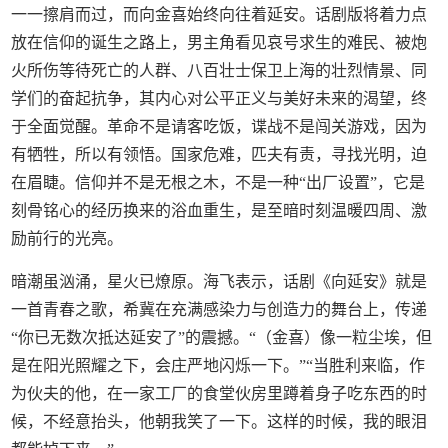
一一擦肩而过，而向金喜始终向往着延安。话剧版将着力点
放在信仰的诞生之路上，男主角看见哀号求生的难民、被炮
火所伤等待死亡的人群、八百壮士保卫上海的壮烈情景、同
学们的奋起抗争，其内心对公平正义与美好未来的渴望，终
于全面觉醒。革命不是请客吃饭，谍战不是闯关游戏，因为
有牺牲，所以有领悟。国家危难，匹夫有责，寻找光明，迫
在眉睫。信仰并不是无根之木，不是一种“出厂设置”，它是
刻骨铭心的经历换来的浴血重生，是至暗时刻温暖四周、激
励前行的光亮。
暗潮虽汹涌，星火已燎原。海飞表示，话剧《向延安》就是
一首青春之歌，希冀在充满感染力与创造力的舞台上，传递
“你已无数次抵达延安了”的震撼。“（金喜）像一粒尘埃，但
是在阳光照耀之下，会庄严地闪烁一下。”“当胜利来临，作
为伙夫的他，在一家工厂的食堂伙房里蹲着身子吃东西的时
候，不经意抬头，他朝我笑了一下。这样的时候，我的眼泪