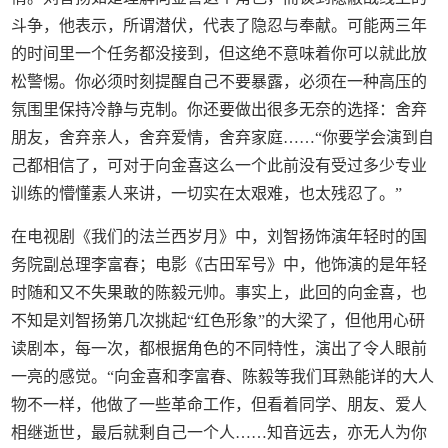
斗争，他表示，所谓潜伏，代表了隐忍与奉献。可能两三年
的时间里一个任务都没接到，但这绝不意味着你可以就此放
松警惕。你必须时刻提醒自己不要暴露，必须在一种高压的
氛围里保持冷静与克制。你还要做出很多无奈的选择：舍弃
朋友，舍弃亲人，舍弃爱情，舍弃家庭……“你要学会演到自
己都相信了，可对于向金喜这么一个此前没有受过多少专业
训练的懵懂素人来讲，一切实在太艰难，也太残忍了。”
在电视剧《我们的法兰西岁月》中，刘智扬饰演年轻时的国
务院副总理李富春；电影《古田军号》中，他饰演的是年轻
时随和又不失果敢的陈毅元帅。事实上，此回的向金喜，也
不知是刘智扬第几次挑起“红色形象”的大梁了，但他用心研
读剧本，每一次，都根据角色的不同特性，演出了令人眼前
一亮的感觉。“向金喜和李富春、陈毅等我们耳熟能详的大人
物不一样，他做了一些革命工作，但看着同学、朋友、爱人
相继逝世，最后就剩自己一个人……知音远去，亦无人为你