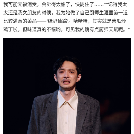
我可能无福消受，会觉得太甜了，快齁住了……”“记得我太
太还是我女朋友的时候，我为她做了自己厨师生涯里第一道
比较满意的菜品——‘绿野仙踪’。哈哈哈，其实就是苦瓜炒
鸡丁啦。但味道真的不错哟，可见我的确有点厨师天赋呢。”