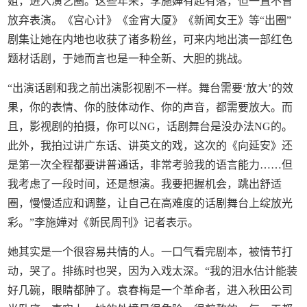
姐，进入演艺圈。这些年来，李施嬅有起有落，但一直不曾
放弃表演。《宫心计》《金宵大厦》《新闻女王》等“出圈”
剧集让她在内地也收获了诸多粉丝，可来内地出演一部红色
题材话剧，于她而言也是一种全新、大胆的挑战。
“出演话剧和我之前出演影视剧不一样。舞台需要‘放大’的效
果，你的表情、你的肢体动作、你的声音，都需要放大。而
且，影视剧的拍摄，你可以NG，话剧舞台是没办法NG的。
此外，我拍过讲广东话、讲英文的戏，这次的《向延安》还
是第一次全程都要讲普通话，非常考验我的语言能力……但
我考虑了一段时间，还是想演。我要把握机会，跳出舒适
圈，慢慢适应和调整，让自己在高难度的话剧舞台上绽放光
彩。”李施嬅对《新民周刊》记者表示。
她其实是一个很容易共情的人。一口气看完剧本，被情节打
动，哭了。排练时也哭，因为入戏太深。“我的泪水估计能装
好几碗，眼睛都肿了。袁春梅是一个革命者，进入秋田公司