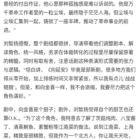
曾经的付出作证，他心里那种孤独感是难以诉说的。他是万
千革命工作者里的一粒尘埃，最终隐于茫茫人海。但尘埃与
尘埃汇集到一起，铸就了一座丰碑，推动了革命事业的前
进。”
刘智扬感慨，整个剧组都很拼，导演带着他们调整剧本、解
读角色、统一风格，务求在体裁转化的过程里尽量保留原著
的精髓，同时有取有舍，注意话剧这种表演形式需要的张力
与逻辑。“坦白讲，《向延安》毕竟是部新剧，很多地方我们
得从零开始，加上排练时间又非常紧张，所以我有点儿‘战战
兢兢’。但是，和向金喜一样，我不会退缩，我要尽力把这个
角色演好。”
剧中，向金喜是个厨子；剧外，刘智扬觉得自个的厨艺也还
算O.K.。“为了这个角色，我特意去了解了茨菇炖肉、八宝酱
丁、清蒸鲥鱼、素蟹粉等江南菜的做法。说到江南菜、上海
菜，精致是很精致，但我作为一个北方人，你让我天天吃，