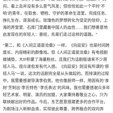
闷，看上去并没有多么意气风发；但恰恰如此一个平时‘不
响’的青年，在取舍、牺牲、守护的革命生涯里，完成任务、
挣扎生存、逐渐成长。玫瑰色的梦想转化为坚定的信仰，上
海的弄堂里、石库门里藏着中国人的血性……我们想善意地
启发现在的年轻人：曾经，先辈们走过这样的道路。”
“第二，和《人间正道是沧桑》一样，《向延安》也是时间跨
度长、内容精彩的群像戏。但《人间正道是沧桑》有电视剧
做铺垫，大IP积累了海量粉丝，且我们为话剧版请来不少原
班人马，观众遂愈发有代入感。《向延安》则没有所谓的‘原
班人马’一说，这次的话剧完全是从头做起的。而排演的过程
中，我需要感谢导演李伯男。他也像厨师一样，用固有的‘食
材’烹制出‘李氏特色’‘李氏表达’的风味。我也需要感谢众多年
轻艺术家、明星、演员的加盟，大家秉持着敬业之心，只为
联袂献出好的作品。今后，东艺愿意搭建更多的合作平台，
为剧场注入新鲜血液，实现彼此尊重、跨界融合的双向奔