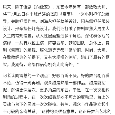
原来，除了话剧《向延安》，东艺今年另有一部致敬大师、
将于7月25日在申城首演的舞剧《雷雨》。“赵小刚担任总编
导，关鹏担纲作曲、刘海永担任舞美设计、阳东霖担任服装
设计、邢辛担任灯光设计。我们还打破了舞剧聚焦大男主大
女主的常规设置，从人性层面塑造多个角色，深化群像戏的
演绎，一共有八位主演，阵容豪华、梦幻团队！总体上，舞
剧《雷雨》的编舞、服化道等等都非常华丽、时尚、大胆，
在致敬经典的前提下，又有大规模的创新，跳出了原有的框
架。我期待，这部作品有机会走向海外。”
记者认同雷总的一个观点：好歌百听不厌，好的舞台剧百看
不倦，值得一刷再刷。观众越是熟悉一部作品，越是能挖
掘、解读更深层次、更多角度的东西。于是，在一次次相约
剧场的过程中，在一次次细微却妙不可言的变动里，台上的
灵魂与台下的灵魂一次次碰撞、共鸣，观众与作品建立起牢
不可破的亲密关系。“这种约会很有意思，这正是舞台艺术的