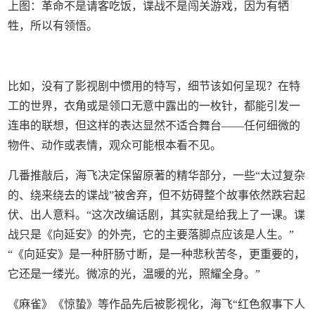
上图：革命不是请客吃饭，谍战不是闯关游戏，因为有牺
牲，所以有领悟。
比如，没有了影视剧中惯用的特写，细节该如何呈现？在特
工的世界，衣角或是领口无意中露出的一枚针，都能引发一
连串的联想，但这样的表达显然不适合舞台——任何细微的
物件、动作或表情，观众可能根本看不见。
几番推敲后，海飞决定保留原著的精华部分，一些“太过复杂
的、绕来绕去的谍战”被舍弃，但不妨碍整个故事依然跌宕起
伏、出人意料。“这次改编话剧，其实就是给我上了一课。谍
战只是《向延安》的外壳，它的主要落脚点应该是人生。”
“《向延安》是一种肝肠寸断，是一种悲秋苦冬，更重要的，
它还是一缕光。微凉的光，温暖的光，照耀全身。”
《麻雀》《惊蛰》等作品先后被影视化，海飞“红色叙事下人