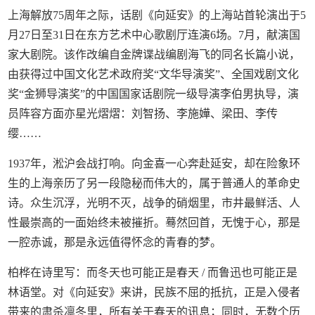
上海解放75周年之际，话剧《向延安》的上海站首轮演出于5
月27日至31日在东方艺术中心歌剧厅连演6场。7月，献演国
家大剧院。该作改编自金牌谍战编剧海飞的同名长篇小说，
由获得过中国文化艺术政府奖“文华导演奖”、全国戏剧文化
奖“金狮导演奖”的中国国家话剧院一级导演李伯男执导，演
员阵容方面亦星光熠熠：刘智扬、李施嬅、梁田、李传
缨……
1937年，淞沪会战打响。向金喜一心奔赴延安，却在险象环
生的上海亲历了另一段隐秘而伟大的，属于普通人的革命史
诗。众生沉浮，光明不灭，战争的硝烟里，市井最鲜活、人
性最崇高的一面始终未被摧折。蓦然回首，无愧于心，那是
一腔赤诚，那是永远值得怀念的青春的梦。
柏桦在诗里写：而冬天也可能正是春天 / 而鲁迅也可能正是
林语堂。对《向延安》来讲，民族不屈的抵抗，正是入侵者
带来的肃杀凛冬里，所有关于春天的讯息；同时，无数个历