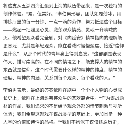
将这支从五湖四海汇聚到上海的队伍带起来，是一次独特的
创作体验。“累，但美好。”李伯男形容，团队如履薄冰，用
排练厅里的每一分钟、一点一滴的劳作，努力抵达这个目标
——燃起一把照见心灵、激荡观众情感、灵魂一齐呐喊的
火。他希望观众看完全剧，对《向延安》精神指向的理解能
更宽泛，尤其是年轻观众，能在看戏时慢慢聚焦、接近“信仰
是什么”，从那个时代的青年身上得到启发。“这部剧是表现
伟大、描写崇高的。在不同的情境之下，能支撑人的精神的
东西就是信仰。这个时代需要什么样的精神的纯度、精神的
硬度、精神的内涵，关系到每个观众、每个看戏的人。”
李伯男表示，最终的答案依附在剧中一个个小人物的心灵成
长史上，依附在上海滩芸芸众生的悲欢离合中。“作为谍战题
材的作品，我们追求的不是给予观众外部的情节刺激与视听
体验；我们希望这部戏在谍战类型的基础上，更加具备一种
人学的价值和诗性的品格。”“我们不拘泥于仅仅还原历史，