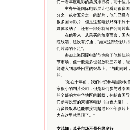
们一看年度电影的票房排行榜，前十位几
主办平遥国际电影展让他看到很多国际
分之一或者五分之一的影片，他们已经有
很多国际影片，但是这些电影只有不到十
媒体吸纳了，还有一部分就留在公司片库
在他看来，从采买的角度而言，国内发
院线端，还没有打通，“如果这部分影片
们片源的不足”。
参加上海国际电影节也给了他相似的印
节市场，但一般最多也就放映三四场，能
能进入到那些闲置的银幕上。”与此同时
的。
“远在十年前，我们中资参与国际制作
家很小的制片公司，但是我们参与过泰国
的全部的大中华地区的版权，包括泰国导
们参与投资的柬埔寨电影《白色大厦》，
万多块银幕也能够接纳超过1000部影
力在这里就呈现了。”
支菲娜：
瓜分市场不是分线发行