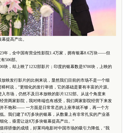
银幕提高产出。
年，全中国有营业性影院1.4万家，拥有银幕8.6万块——但
有506部。
0块，却上映了1232部影片；印度的银幕数是9700块，上映的
放映发行影片的比例来说，显然我们目前的市场不是一个细
贾樟柯说，“更细化的发行举措，它的基础是要有丰富的片源。
进入市场，仍然不及日本放映的影片1232部。从这个角度来
经营两家影院，我对终端也有感受，我们两家影院经营下来发
并不饱和—— 一方面是日常常态的上座率就不够，再一个方
低。我们建了8万多块的银幕，从数量上有非常扎实的产业基
细化，亟需让这8万多块银幕提高产出。”
得骄傲的成绩，好莱坞电影对中国市场的吸引力降低，“我