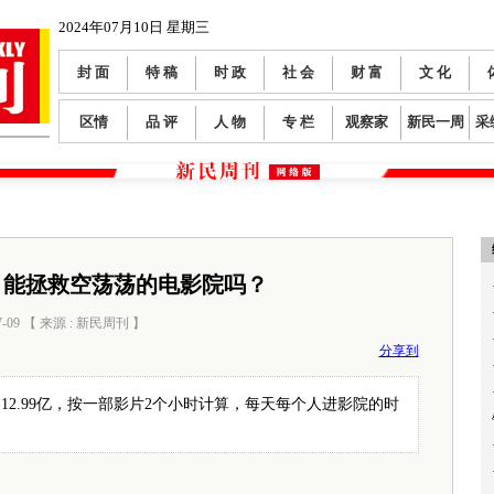
2024年07月10日 星期三
封 面
特 稿
时 政
社 会
财 富
文 化
区情
品 评
人 物
专 栏
观察家
新民一周
采
，能拯救空荡荡的电影院吗？
7-09 【 来源 : 新民周刊 】
阅读数：
890
分享到
是12.99亿，按一部影片2个小时计算，每天每个人进影院的时