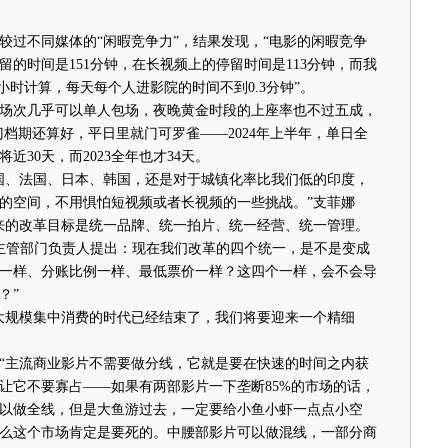
过不同媒体的“闲暇竞争力”，结果发现，“电影的闲暇竞争
的时间是151分钟，在长视频上的停留时间是113分钟，而我
个小时计算，每天每个人进影院的时间不到0.3分钟”。
次几乎可以单人包场，夜晚黄金时段的上座率也不过五成，
门档期还算好，平日里就门可罗雀——2024年上半年，单日全
近30天，而2023全年也才34天。
、法国、日本、韩国，还是对于城镇化率比我们低的印度，
的空间，不用惧怕短视频或者长视频的一些挑战。”支菲娜
来的改革目标是统一品牌、统一拍片、统一经营、统一管理。
主管部门负责人提出：现在我们改革的四个统一，是不是变成
一样、分账比例一样、最低票价一样？这四个一样，会不会导
？”
规模集中消费的时代已经结束了，我们将要迎来一个精细
主流商业影片不需要做分线，它就是要在快速的时间之内获
让它不要寡占——如果有两部影片一下垄断85%的市场的话，
以做全线，但是大鱼游过去，一定要给小鱼小虾一点点小空
么这个市场肯定是要死的。中腰部影片可以做混线，一部分商