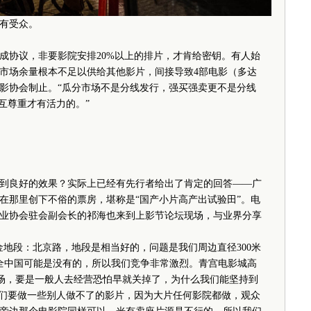
有受众。
协议，非要影院安排20%以上的排片，才肯给密钥。有人始
市场余量根本不足以供给其他影片，间接导致4部电影（多达
影协会制止。“瓜分市场不是分线发行，强买强卖更不是分线
互尊重才有活力的。”
良好的效果？实际上已经有先行者给出了肯定的回答——广
在那里创下不俗的票房，堪称是“国产小片高产出试验田”。电
业协会驻会副会长的祁海也来到上影节论坛现场，与业界分享
段：北京路，地段是相当好的，问题是我们周边直径300米
全中国可能是没有的，所以我们竞争非常激烈。青宫电影城高
车场，要是一般人去经营恐怕早就关掉了，为什么我们能坚持到
我们要做一些别人做不了的影片，因为大片任何影院都做，观众