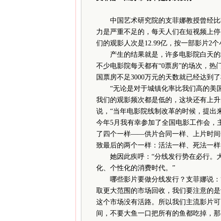
中国艺术研究院的支菲娜教授曾经比较
力是严重不足的，每天人们在短视频上停留
们的观影人次是12.99亿，按一部影片2
产生的结果就是，许多电影院白天的场
不少电影院每天都有“0票房”的场次，热
国票房不足3000万元的天数就已经达到了将
“无论是对于城镇化率比我们高的美国
我们的观影频次都是低的，这块还有上升
说，“当年电影院线制改革的时候，提出
今年5月我有幸参加了全国电影工作会，
了四个一样——供片合同一样、上片时间
致最后的两个一样：活法一样、死法一样
她因此疾呼：“分线发行势在必行。大
化、个性化的消费时代。”
哪些影片要做分线发行？支菲娜说：“
取更大范围的市场回收，我们要注意的是
这个市场没有活路。所以我们主流影片可
间，不要大鱼一口把所有的鱼都吃掉，那