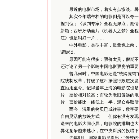
最近的电影市场，着实有点惨淡。暑
——其实今年端午档的电影倒是可以夸一
捏到位；《谈判专家》全程无尿点，剧情
新颖；西班牙动画片《机器人之梦》全程
江》也是叫好一片……
中外电影，类型丰富，质量也上乘，可
谓惨淡。
原因可能有很多：票价太贵，假期不够
还讨论了另一个影响中国电影票房的重要
曾几何时，中国电影还是“统购统销”的
院线制改革，打破了这种按照行政层次发
直沿用至今。记得当年上海的电影院也是
片，票价相对较高；而较为老旧偏远的电
片，票价能比一线低上一半，观众各取所
而今，沉重的拷贝已成往事，数字硬盘
自由灵活的放映方式——但你有没有发现
送来的电影大同小异，电影院的排期也大
异化竞争越来越小，在中央厨房的投喂下
去年8月，国家电影局提出：“传统的