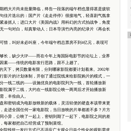
期档大片尚未批量降临，终告一段落的端午档也显得甚是疲软
句佳片迭出的：国产片《走走停停》很接地气，轻喜剧气氛拿
紧凑抓人；进口大片《美国内战》用科幻的方式拍战争，角度
无一句对白，却真挚动人；日本导演竹内亮的纪录片《再会长
惜，叫好未必叫座，今年端午档总票房不到4亿元，表现可
长，缺少大IP——而在今年上海国际电影节的论坛上，业界
因素——传统的电影发行思路，跟不上趟了。
天下，拷贝数量有限，分到哪家影院都要计划着来。2002年
行影片的计划体制，开创了通过院线来给影院购片的模式，一
分一线二线的——设施优良的电影院列为一线，首轮播放新
影院属于二线，大约在一线影院公映一两周后才开始播放新
需，丰俭由人。
和密钥成为电影放映新的载体，灵活轻便的硬盘本该带来更
，走进全国任何一家电影院，当日放映的片单都差不多？片方
同小异，公映了一起上，密钥到期了一起下，电影院之间的差
，每家都把自己经营成了预制菜馆。
全院线统一发行方式已不适应广大观众日益个性化的观影需求