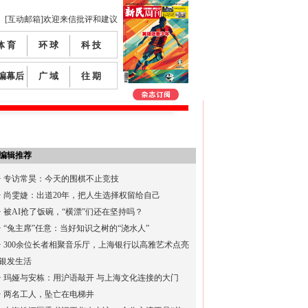
[互动邮箱]欢迎来信批评和建议
体 育
环 球
科 技
编幕后
广 域
往 期
编辑推荐
·
专访常昊：今天的围棋不止竞技
·
尚雯婕：出道20年，把人生选择权留给自己
·
被AI抢了饭碗，“横漂”们还在坚持吗？
·
“兔主席”任意：当好知识之树的“浇水人”
·
300余位长者相聚音乐厅，上海银行以高雅艺术点亮
银发生活
·
玛娅与安栋：用沪语敲开 与上海文化连接的大门
·
两名工人，坠亡在电梯井