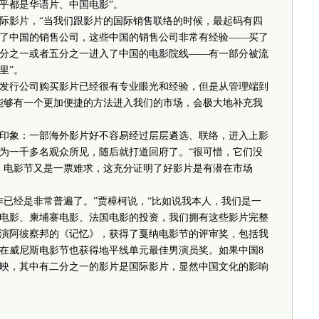
乎都是华语片、中国电影”。
影片，“当我们跟影片的国际销售联络的时候，最起码有四
了中国的销售公司，这些中国的销售公司非常有经验——买了
分之一或者五分之一进入了中国的电影院线——有一部分被流
里”。
行公司购买影片已经很有专业眼光和经验，但是从管理端到
能够有一个更加便捷的方法进入我们的市场，会极大地补充我
象：一部海外影片好不容易经过层层遴选、联络，进入上影
为一千多名观众所见，随后就打道回府了。“很可惜，它们没
，电影节又是一票难求，这充分证明了好影片是有潜在市场
已经是非常普遍了。”贾樟柯说，“比如说我本人，我们是一
电影、柬埔寨电影、法国电影的投资，我们拥有这些影片完整
演阿彼察邦的《记忆》，获得了戛纳电影节的评审奖，包括我
在威尼斯电影节也获得地平线单元最佳男演员奖。如果中国8
片上映，其中有二分之一的影片是国际影片，显然中国文化的影响