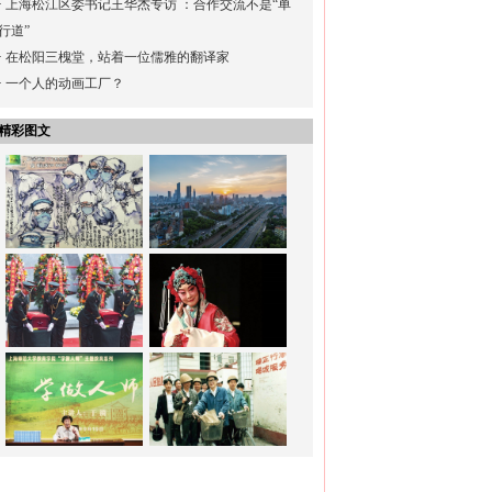
·
上海松江区委书记王华杰专访 ：合作交流不是“单
行道”
·
在松阳三槐堂，站着一位儒雅的翻译家
·
一个人的动画工厂？
精彩图文