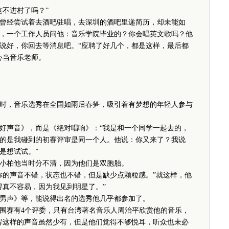
不进村了吗？”
经尝试着去酒吧驻唱，去深圳的酒吧里递简历，却未能如
，一个工作人员问他：音乐学院毕业的？你会唱英文歌吗？他
说好，你回去等消息吧。“应聘了好几个，都是这样，最后都
心当音乐老师。
，音乐选秀在全国如雨后春笋，吸引着有梦想的年轻人参与
声音》，而是《绝对唱响》：“我是和一个同学一起去的，
的是我碰到的初赛评审是同一个人。他说：你又来了？我说
是想试试。”
柏他当时分不清，因为他们是双胞胎。
的声音不错，状态也不错，但是缺少点颗粒感。”就这样，他
得真不容易，因为我见到明星了。”
声》等，能说得出名的选秀他几乎都参加了。
赛有4个评委，只有台湾著名音乐人周治平欣赏他的音乐，
得这样的声音虽然少有，但是他们觉得不够悦耳，听众也未必