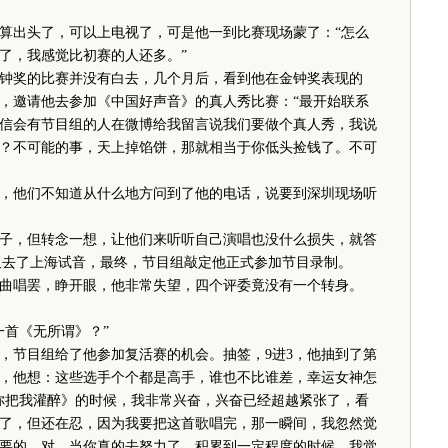
出头了，可以上电视了，可是他一到比赛现场蒙了：“怎么
了，我感觉比初赛的人还多。”
奖的比赛并没有白去，几个月后，看到他在金钟奖表现的
，邀请他去参加《中国好声音》的真人秀比赛：“最开始联系
信会有节目组的人在微博给我留言说我们要做个真人秀，我说
？不可能的事，天上掉馅饼，那就相当于你低头捡钱了。不可
他们不知道从什么地方问到了他的电话，说要到深圳现场听
，但转念一想，让他们来听听自己演唱也没什么损失，就答
后又去了上海试音，最终，节目组敲定他正式参加节目录制。
唱罢，睁开眼，他非常失望，四个评委竟没有一个转身。
首《无所谓》？”
节目组给了他参加复活赛的机会。抽签，9进3，他抽到了第
，他想：这些选手个个都是高手，谁也不比谁差，幸运女神怎
你把我灌醉》的时候，我非常兴奋，兴奋已经超越紧张了，看
了，但还在忍，因为我要把这首歌唱完，那一瞬间，我忽然觉
要的，对，当你真的去努力了，积累到一定程度的时候，我觉