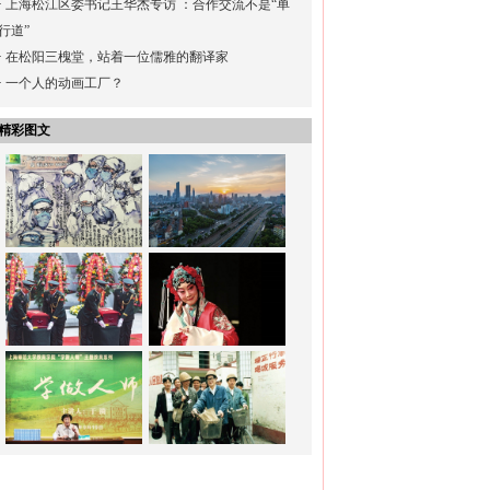
·
上海松江区委书记王华杰专访 ：合作交流不是“单
行道”
·
在松阳三槐堂，站着一位儒雅的翻译家
·
一个人的动画工厂？
精彩图文