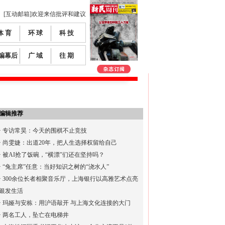
[互动邮箱]欢迎来信批评和建议
体 育
环 球
科 技
编幕后
广 域
往 期
编辑推荐
·
专访常昊：今天的围棋不止竞技
·
尚雯婕：出道20年，把人生选择权留给自己
·
被AI抢了饭碗，“横漂”们还在坚持吗？
·
“兔主席”任意：当好知识之树的“浇水人”
·
300余位长者相聚音乐厅，上海银行以高雅艺术点亮
银发生活
·
玛娅与安栋：用沪语敲开 与上海文化连接的大门
·
两名工人，坠亡在电梯井