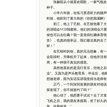
张赫煊从小就喜欢唱歌，一家气氛欢乐
种子。
小学六年级，在练习英语听力的随声听
时候，他听到了黄大炜的《你把我灌醉》
初三，他上了艺校。在艺校他看了大量
的演唱会VCD我都有。他们的演唱会只
候也可以去红磡？我一直觉得红磡体育馆
音》，也真的很幸运，我们最后真的去了
样！”
在艺校时的他，真的无法想象，有一天
会彩排时，升降机升了起来，但他并没有
周，有一种很不真实的感觉。
虽然他喜欢的是流行音乐，但他之后考
业”。又因为是声乐教育系，毕业后，他
想做老师，因为实话实讲我觉得当老师有
正巧，一个到深圳发展的朋友对他说：
探发现了，你不就签约了吗？”
他心动了，他想要不试试？去了才发现
飞机之后，我的朋友来接我，坐了好久的
急，你着啥急。”