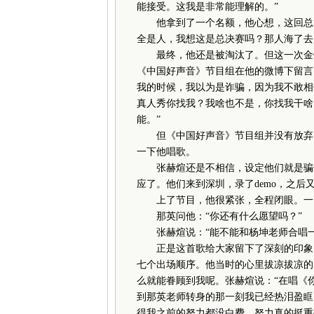
能接受。这我是非常能理解的。”
他拿到了一个名额，他心想，这回总算
全是人，我想这是总决赛吗？那人海了去
最终，他还是被淘汰了。但这一次金钟
《中国好声音》节目组在他的微博下留言
我的时候，我以为是诈骗，因为我不敢相
真人秀你找我？我啥也不是，你找我干啥
能。”
但《中国好声音》节目组并没有放弃，
一下他唱歌。
张赫煊还是不相信，设定他们就是骗子
应了。他们来到深圳，录了demo，之
上了节目，他很紧张，全程闭眼。一曲
那英问他：“你还有什么愿望吗？”
张赫煊说：“能不能和杨坤老师合唱一
正是这首歌给大家留下了深刻的印象，
七个出场顺序。他当时的心里拔凉拔凉的
么就能眷顾到我呢。张赫煊说：“在唱《
到那英老师转身的那一刻我已经热泪盈眶
得我之前的努力都没白费。努力真的挺重