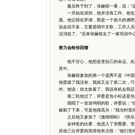
最后终于到了，张赫煊一看，说：“这
一开始在深圳，他并没有工作。他也曾
愿。他记得在罗湖，那是一个很大的酒吧
说会但不多，主要是唱中文歌，工作人员
没消息了。”后来张赫煊去了一家培训中
努力会给你回馈
他不甘心，他想改变自己的命运。此时
其中。
张赫煊参加的第一个选秀不是《中国好
他晋级了我没有。我就又去了第二次，巧
对。他说：你太执着了。我说有机会我还
第二轮他过了，评委是包小松还是包小
我唱了一首游鸿明的歌，评委说：“你
被刷了下来，可是他很高兴：“我当时觉
之后他又参加了《激情唱响》《快乐男
金钟奖的比赛，他进入了突围赛。突围
其他三位评委则觉得他有点怪：“他们觉