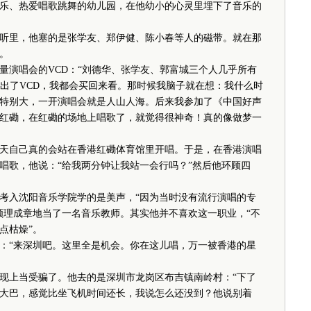
、热爱唱歌跳舞的幼儿园，在他幼小的心灵里埋下了音乐的
里，他塞的是张学友、郑伊健、陈小春等人的磁带。就在那
。
演唱会的VCD：“刘德华、张学友、郭富城三个人几乎所有
要出了VCD，我都会买回来看。那时候我脑子就在想：我什么时
特别大，一开演唱会就是人山人海。后来我参加了《中国好声
红磡，在红磡的场地上唱歌了，就觉得很神奇！真的像做梦一
自己真的会站在香港红磡体育馆里开唱。于是，在香港演唱
唱歌，他说：“给我两分钟让我站一会行吗？”然后他环顾四
入沈阳音乐学院学的是美声，“因为当时没有流行演唱的专
顺理成章地当了一名音乐教师。其实他并不喜欢这一职业，“不
点枯燥”。
“来深圳吧。这里全是机会。你在这儿唱，万一被香港的星
上当受骗了。他去的是深圳市龙岗区布吉镇南岭村：“下了
大巴，感觉比坐飞机时间还长，我说怎么还没到？他说别着