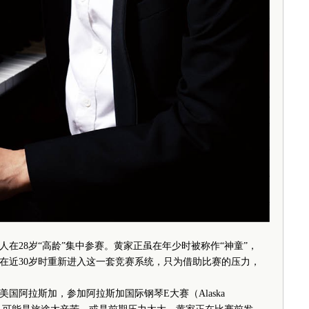
28岁“高龄”集中参赛。黄家正虽在年少时被称作“神童”，
在近30岁时重新进入这一套竞赛系统，只为借助比赛的压力，
国阿拉斯加，参加阿拉斯加国际钢琴E大赛（Alaska