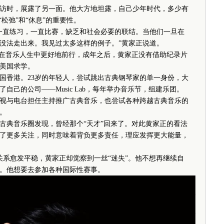
访时，展露了另一面。他大方地坦露，自己少年时代，多少有
松弛”和“休息”的重要性。
直练习，一直比赛，缺乏和社会必要的联结。当他们一旦在
没法走出来。我见过太多这样的例子。”黄家正说道。
在音乐人生中更好地前行，成年之后，黄家正没有借助纪录片
美国求学。
国香港。23岁的年轻人，尝试跳出古典钢琴家的单一身份，大
己的公司——Music Lab，每年举办音乐节，组建乐团。
视与电台担任主持推广古典音乐，也尝试各种跨越古典音乐的
。
典音乐圈发现，曾经那个“天才”回来了。对此黄家正的看法
了更多关注，同时意味着背负更多责任，理应发挥更大能量，
系愈发平稳，黄家正却觉察到一丝“迷失”。他不想再继续自
。他想要去参加各种国际性赛事。