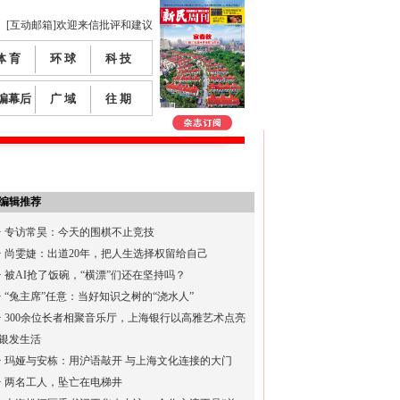
[互动邮箱]欢迎来信批评和建议
体 育
环 球
科 技
编幕后
广 域
往 期
编辑推荐
·
专访常昊：今天的围棋不止竞技
·
尚雯婕：出道20年，把人生选择权留给自己
·
被AI抢了饭碗，“横漂”们还在坚持吗？
·
“兔主席”任意：当好知识之树的“浇水人”
·
300余位长者相聚音乐厅，上海银行以高雅艺术点亮
银发生活
·
玛娅与安栋：用沪语敲开 与上海文化连接的大门
·
两名工人，坠亡在电梯井