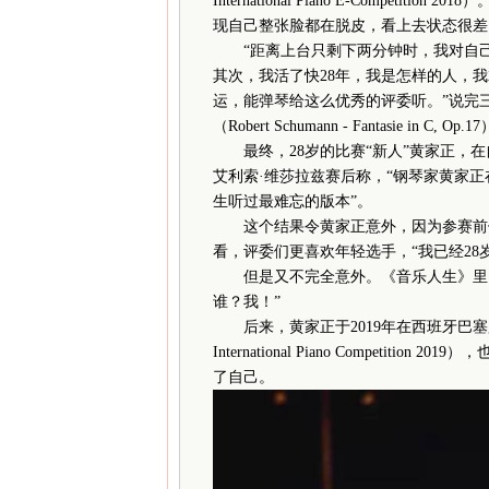
International Piano E-Comp
现自己整张脸都在脱皮，看上去状态很差
“距离上台只剩下两分钟时，我对自己说，
其次，我活了快28年，我是怎样的人，
运，能弹琴给这么优秀的评委听。”说完
（Robert Schumann - Fantasie in C, Op.1
最终，28岁的比赛“新人”黄家正，在
艾利索·维莎拉兹赛后称，“钢琴家黄家
生听过最难忘的版本”。
这个结果令黄家正意外，因为参赛前他
看，评委们更喜欢年轻选手，“我已经28
但是又不完全意外。《音乐人生》里，
谁？我！”
后来，黄家正于2019年在西班牙巴塞罗那的
International Piano Compet
了自己。