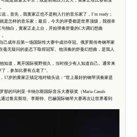
etition 2018）。可能是旅途太辛苦，或是前期压力太大，黄家正在比赛前发
。
首先，我黄家正也不是刚入行的音乐家了，I’m ready；
我就是怎样的音乐家；最后，今天的评委都是世界顶级，我很幸
三句独白，黄家正走上台，开始弹奏舒曼的C大调幻想曲
7）。
自己成年后第一场国际性大赛中成功夺冠。俄罗斯传奇钢琴家
正在毫无疑问的姿态下取得冠军。他演奏的舒曼幻想曲，是我人
知道，离开国际视野很久，当时很少有人知道自己。通常来
岁了，参加比赛有点老了”。
17岁的黄家正镇定地对镜头说：“世上最好的钢琴演奏家是
玛利亚·卡纳尔斯国际音乐大赛获奖（Maria Canals
ition 2019），也通过鲁宾斯坦、李斯特、巴赫国际钢琴大赛再次让世界看到