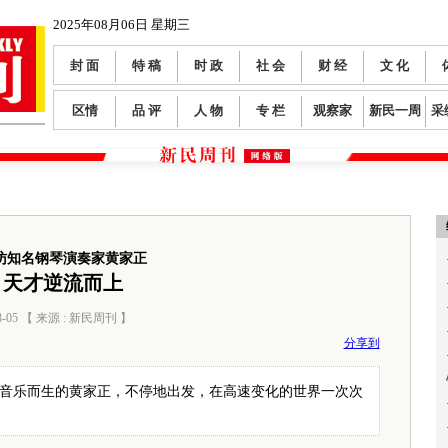
2025年08月06日 星期三
封 面
特 稿
时 政
社 会
财 经
文 化
区情
品 评
人 物
专 栏
观察家
新民一周
采
访知名钢琴演奏家黄家正
天才逆流而上
8-05 【 来源 : 新民周刊 】
阅读数：
609
分享到
典音乐而生的黄家正，不停地出发，在高速变化的世界一次次