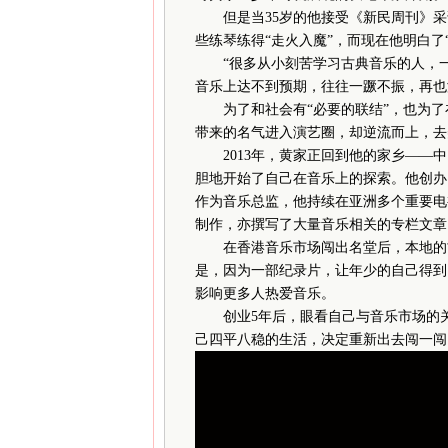
但是当35岁的他接受《新民周刊》采
些练琴练得“走火入魔”，而现在他明白了“
“很多从小刻苦学习古典音乐的人，一
音乐上达不到预期，往往一蹶不振，再也
为了和社会有“必要的联结”，也为了
带来的名气进入演艺圈，却逆流而上，去
2013年，黄家正回到他的家乡——中
胆地开始了自己在音乐上的探索。他创办了自
作为音乐总监，他持续在亚洲多个重要电
制作，亦撰写了大量音乐相关的专栏文章
在香港音乐市场闯出名堂后，本地的古
是，因为一部纪录片，让年少的自己得到
影响更多人热爱音乐。
创业5年后，眼看自己与音乐市场的关
己四平八稳的生活，决定重新出去闯一闯