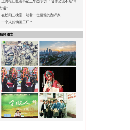
·
上海松江区委书记王华杰专访 ：合作交流不是“单
行道”
·
在松阳三槐堂，站着一位儒雅的翻译家
·
一个人的动画工厂？
精彩图文