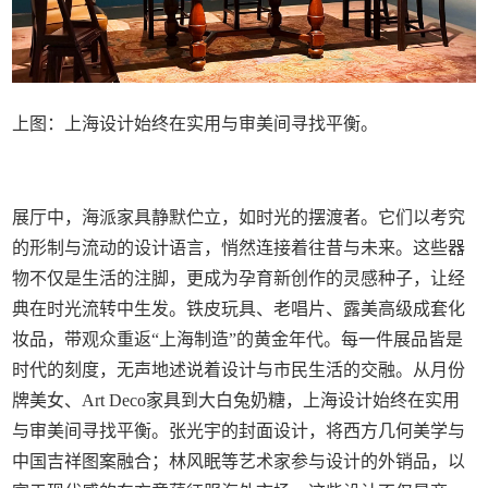
上图：上海设计始终在实用与审美间寻找平衡。
展厅中，海派家具静默伫立，如时光的摆渡者。它们以考究
的形制与流动的设计语言，悄然连接着往昔与未来。这些器
物不仅是生活的注脚，更成为孕育新创作的灵感种子，让经
典在时光流转中生发。铁皮玩具、老唱片、露美高级成套化
妆品，带观众重返“上海制造”的黄金年代。每一件展品皆是
时代的刻度，无声地述说着设计与市民生活的交融。从月份
牌美女、Art Deco家具到大白兔奶糖，上海设计始终在实用
与审美间寻找平衡。张光宇的封面设计，将西方几何美学与
中国吉祥图案融合；林风眠等艺术家参与设计的外销品，以