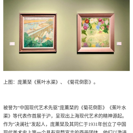
上图：庞薰琹《蕉叶水渠》、《菊花倒影》。
被誉为“中国现代艺术先驱”庞薰琹的《菊花倒影》《蕉叶水
渠》等代表作首展于沪，呈现出上海现代艺术的精神源起。
作为“决澜社”发起人，庞薰琹及其同仁于1931年创立了中国
现代美术史上第一个具有完整宣言的西画团体，他们以激进