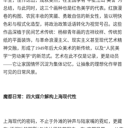
毕至，佳作迭出，成就斐然，在全国享有‘半壁江山’美誉”为
总结，与此同时，这三个画种也是红色美学的代表。红旗漫
卷的构图、农民丰收的笑靥、勇敢自信的新女性，皆以明快
色彩与程式化造型，将政治政策话语转化为视觉号召。这些
作品深植于民间艺术传统：杨柳青年画的吉祥纹样、传统剪
纸的平面装饰，与革命浪漫主义、现实主义甚至现代艺术精
神交融，形成了1949年后大众美术的新传统，以及“人民美
学”“劳动美学”的新范式。艺术在此不仅是记录，更是动员
——它让家国情怀沉淀为集体记忆，让抽象的理想化作举首
可见的日常风景。
魔都日常：四大媒介解构上海现代性
上海现代的密码，不止于外滩的钟声与陆家嘴的霓虹，更藏