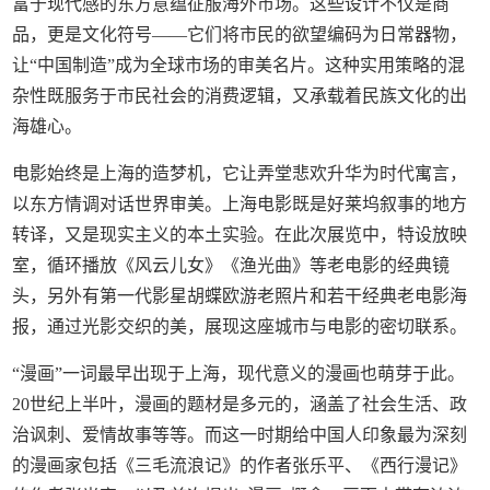
富于现代感的东方意蕴征服海外市场。这些设计不仅是商
品，更是文化符号——它们将市民的欲望编码为日常器物，
让“中国制造”成为全球市场的审美名片。这种实用策略的混
杂性既服务于市民社会的消费逻辑，又承载着民族文化的出
海雄心。
电影始终是上海的造梦机，它让弄堂悲欢升华为时代寓言，
以东方情调对话世界审美。上海电影既是好莱坞叙事的地方
转译，又是现实主义的本土实验。在此次展览中，特设放映
室，循环播放《风云儿女》《渔光曲》等老电影的经典镜
头，另外有第一代影星胡蝶欧游老照片和若干经典老电影海
报，通过光影交织的美，展现这座城市与电影的密切联系。
“漫画”一词最早出现于上海，现代意义的漫画也萌芽于此。
20世纪上半叶，漫画的题材是多元的，涵盖了社会生活、政
治讽刺、爱情故事等等。而这一时期给中国人印象最为深刻
的漫画家包括《三毛流浪记》的作者张乐平、《西行漫记》