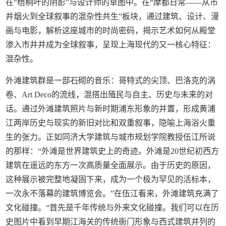
在“梧桐叶的阴影”与设计师的草图中。在“摩都日常——从市
井烟火到全球叙事的混杂性共生”板块，通过建筑、设计、漫
画与电影，解析这座城市的时尚密码，揭示艺术如何从殿堂
渗入市井并成为全球叙事，呈现上海现代的又一核心特征：
混杂性。
外滩建筑群是一部石砌的音乐：哥特式的尖顶、巴洛克的涡
卷、Art Deco的流线，混搭出殖民与自主、历史与未来的对
话。通过外滩建筑照片与新时期浦东形象的并置，形成黄浦
江两岸历史与现实的新旧对比和双重叙事，隐喻上海浴火重
生的张力。正如同济大学建筑与城市规划学院教授伍江所说
的那样：“外滩是世界建筑史上的奇迹。外滩是20世纪初西方
建筑在遥远的东方一次高质量全面展示。由于历史的原因，
这种展示被完整地凝固下来，成为一个极为罕见的活标本，
一次永不落幕的建筑博览会。”在伍江看来，外滩建筑充满了
文化碰撞。“首先是千年传统与外来文化碰撞。我们可以在历
史图片中看到早期江海关的传统衙门形象与西式建筑并列的