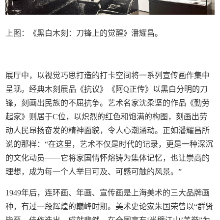
上图：《黑白木刻：刀锋上的觉醒》潘耀昌。
展厅中，以视觉巧思打造的打卡空间将一系列宣传画作集中
呈现。经典木刻展品《抗议》《阿Q正传》以黑白分明的刀
锋，刻画出民族的不屈抗争。艺术名家沈柔坚的作品《勤劳
起家》则居于C位，以炽烈的红色和饱满的构图，刻画出劳
动人民昂扬奋发的精神面貌，令人心潮涌动。正如潘耀昌所
说的那样：“在这里，艺术不仅是时代的记录，更是一种深沉
的文化动员——它将家国情怀熔铸为集体记忆，也让崇高的
理想，成为每一个人举目可及、可感可触的风景。”
1949年后，连环画、年画、宣传画是上海美术的三大品牌画
种，有过一段辉煌的巅峰时期。美术史论家朱国荣曾以“群贤