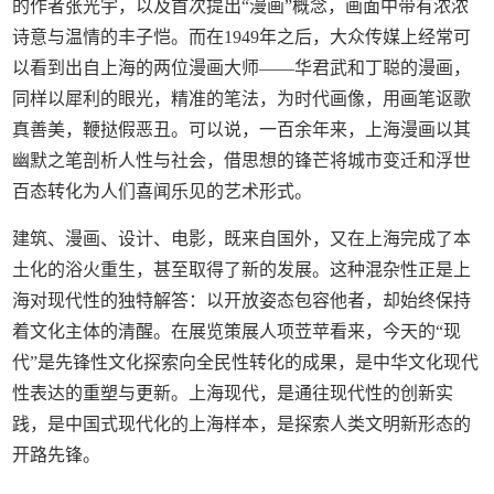
的作者张光宇，以及首次提出“漫画”概念，画面中带有浓浓
诗意与温情的丰子恺。而在1949年之后，大众传媒上经常可
以看到出自上海的两位漫画大师——华君武和丁聪的漫画，
同样以犀利的眼光，精准的笔法，为时代画像，用画笔讴歌
真善美，鞭挞假恶丑。可以说，一百余年来，上海漫画以其
幽默之笔剖析人性与社会，借思想的锋芒将城市变迁和浮世
百态转化为人们喜闻乐见的艺术形式。
建筑、漫画、设计、电影，既来自国外，又在上海完成了本
土化的浴火重生，甚至取得了新的发展。这种混杂性正是上
海对现代性的独特解答：以开放姿态包容他者，却始终保持
着文化主体的清醒。在展览策展人项苙苹看来，今天的“现
代”是先锋性文化探索向全民性转化的成果，是中华文化现代
性表达的重塑与更新。上海现代，是通往现代性的创新实
践，是中国式现代化的上海样本，是探索人类文明新形态的
开路先锋。