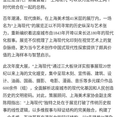
时代统合在一起的总称。
百年潮涌，现代焕新。在上海美术馆41米层的展厅内，一场
名为“上海现代”的展览正以不同寻常的历史纵深与艺术张
力，重新编织着这座城市自1843年开埠以来长达180年的现代
化叙事。展览不仅梳理了上海现代化印刻在视觉艺术上的复
杂脉络，更为当今艺术创作中国式现代性探索提供了颇具价
值的上海样本与智慧启示。
此次年度大展，“上海现代”通过三大板块详实叙事展现20世
纪以来上海的文化嬗变，集中呈现木刻、宣传画、建筑、设
计、油画、国画、摄影、 电影、漫画、音乐等多元媒介作品
600余件（组），全面解析这座城市的现代化基因和人民创造
历史的文明密码。对此，策展顾问、上海美术家协会副主席
陈翔指出：“上海现代”独特之处在于展览打破了传统历史叙
事的线性逻辑，以多维叙事与辩证结构的完美融合，构建了