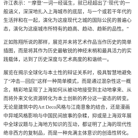
许江表示：“‘摩登’一词一经诞生，就已经超出了‘现代’的一
般涵义，深深地扎入上海城市的底层，与一个或若干年代的
生活拌和在一起，演化为这座现代之城的国际公民的普遍心
态，演化为这座城市所特有的趋高、趋动、趋新的品性。”
正如陈翔所说的那样，展览并未将艺术作品当作历史的简单
插图，而是将其作为历史最敏锐的神经末梢和最具活力的实
践载体，达到了历史深度与艺术高度的和谐统一。
展览在揭示全球化与本土性的辩证关系时，极具智慧地避免
了“冲击—回应”这样一种简单模式，而是通过混杂性这一概
念，精彩地呈现了上海如何从被动地接受到主动地拿来、从
而将外来文化资源转化为本土创新的养分这一姿态的转变。
无论是建筑中的Art Deco风格与江南意象的结合，还是漫画
中异域风格影响与中国民间故事的杂糅，抑或是上海双年展
中全球议题与上海地方知识的互动，都证明了上海的现代性
绝非西方的复制品，而是一种充满主体意识的创造性转化。