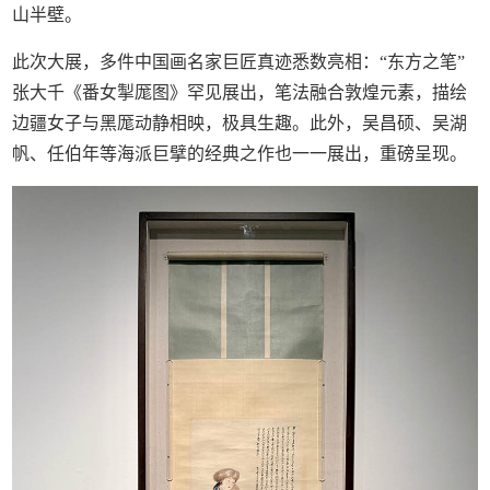
山半壁。
此次大展，多件中国画名家巨匠真迹悉数亮相：“东方之笔”
张大千《番女掣厖图》罕见展出，笔法融合敦煌元素，描绘
边疆女子与黑厖动静相映，极具生趣。此外，吴昌硕、吴湖
帆、任伯年等海派巨擘的经典之作也一一展出，重磅呈现。