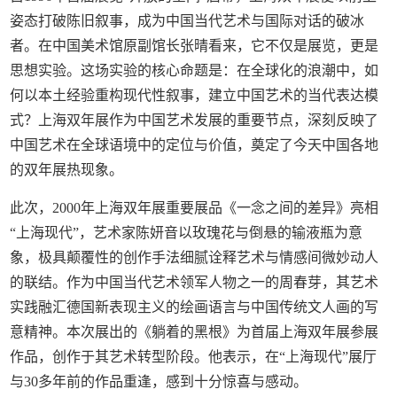
姿态打破陈旧叙事，成为中国当代艺术与国际对话的破冰
者。在中国美术馆原副馆长张晴看来，它不仅是展览，更是
思想实验。这场实验的核心命题是：在全球化的浪潮中，如
何以本土经验重构现代性叙事，建立中国艺术的当代表达模
式？上海双年展作为中国艺术发展的重要节点，深刻反映了
中国艺术在全球语境中的定位与价值，奠定了今天中国各地
的双年展热现象。
此次，2000年上海双年展重要展品《一念之间的差异》亮相
“上海现代”，艺术家陈妍音以玫瑰花与倒悬的输液瓶为意
象，极具颠覆性的创作手法细腻诠释艺术与情感间微妙动人
的联结。作为中国当代艺术领军人物之一的周春芽，其艺术
实践融汇德国新表现主义的绘画语言与中国传统文人画的写
意精神。本次展出的《躺着的黑根》为首届上海双年展参展
作品，创作于其艺术转型阶段。他表示，在“上海现代”展厅
与30多年前的作品重逢，感到十分惊喜与感动。