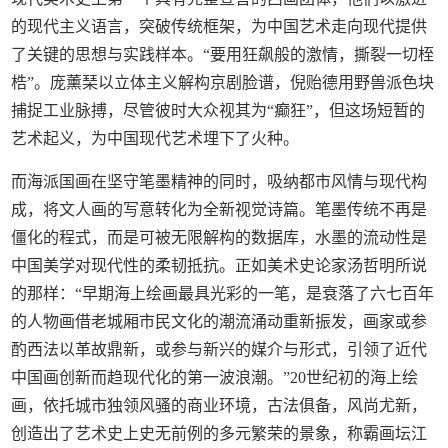
的现代主义语言，突破传统框架，为中国艺术走向现代提供
了关键的思想与实践样本。“要用狂飙般的激情，撕裂一切桎
梏”。庞薰琹以立体主义解构京剧脸谱，倪贻德用野兽派色块
捕捉工业脉搏，尽管彼时大众视其为“癫狂”，但这场短暂的
艺术起义，为中国现代艺术埋下了火种。
而海派国画在坚守笔墨精神的同时，吸纳都市风情与现代构
成，将文人画的写意转化为全新视觉诗篇。笔墨传统不再是
僵化的程式，而是可被无限解构的数据库，水墨的流动性是
中国美学对现代性的柔韧抵抗。正如美术史论家汤哲明所说
的那样：“早期海上绘画最具光彩的一笔，是衰落了六七百年
的人物画借老城厢市民文化的潮流涌动重新振发，画家或参
酌西法以革故鼎新，或参与新兴的媒介与形式，引领了近代
中国画创新而趋现代化的第一波浪潮。”20世纪初的海上绘
画，依托城市独领风骚的商业环境，古法俱备，风尚尤新，
创造出了艺术史上史无前例的多元繁荣的景象，称霸画坛江