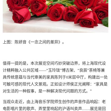
上图：陈妍音《一念之间的差异》。
值得一提的是，本次展览空间巧妙突破边界，将上海现代设
计精粹融入公共区域——“玉玲珑”博古架、“良辰”茶椅等兼
具传统意蕴与当代审美的家具陈列于0米层中厅，构建出一处
可触可感的现代人文景观。正如设计师侯正光阐释：“家具是
对生活的一种叙事，是一种解决现代问题的方式。”
当观众走近，由上海音乐学院师生创作的声音作品响起：老
电影唱片里的歌声、弄堂里响起的沪语叫卖声……展览是回