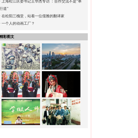
·
上海松江区委书记王华杰专访 ：合作交流不是“单
行道”
·
在松阳三槐堂，站着一位儒雅的翻译家
·
一个人的动画工厂？
精彩图文