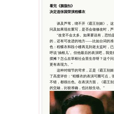
看完《胭脂扣》
决定选张国荣演程蝶衣
谈及芦苇，绕不开《霸王别姬》。这部
问及如果现在重写，是否会做修改时，芦
“改变不会太多。如果要说有，恐怕是
的，还有可改进的地方——比如台词的准
色：程蝶衣和段小楼再见到老太监时，已
呼说‘抽根儿’。但他最后的表演吧，我
摆摊？怎么在草根社会里生存呀？这个问
更有表现力。”
这种对细节的苛求，正是《霸王别姬》
了高度评价：“程蝶衣的表演可圈可点，
不错，都很出色。在表演方面，《霸王别
的交融，比较准确，也比较生动。”