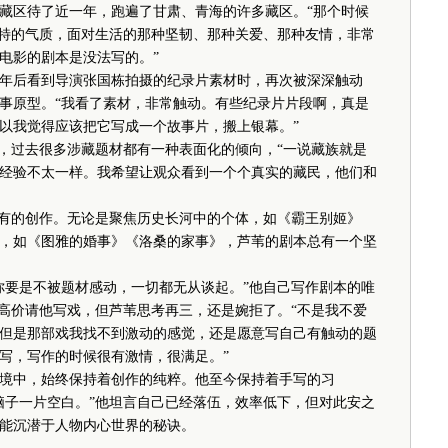
藏区待了近一年，跑遍了甘肃、青海的许多藏区。“那个时候
独特的气质，面对生活的那种坚韧、那种关爱、那种友情，非常
电影的剧本是没法写的。”
后看到导演张国栋拍摄的纪录片素材时，再次被深深触动
事原型。“我看了素材，非常触动。有些纪录片片段啊，真是
以我觉得应该把它写成一个故事片，搬上银幕。”
，过去很多涉藏题材都有一种表面化的倾向，“一说藏族就是
经验不太一样。我希望让观众看到一个个真实的藏民，他们和
有的创作。无论是聚焦历史长河中的个体，如《霸王别姬》
，如《图雅的婚事》《洛桑的家事》，芦苇的剧本总有一个坚
要是不被题材感动，一切都无从谈起。”他自己写作剧本的唯
出高价请他写戏，但芦苇思考再三，还是婉拒了。“不是我不爱
但是那部戏我找不到激动的感觉，还是愿意写自己有触动的题
写，写作的时候很有激情，很满足。”
中，始终保持着创作的纯粹。他至今保持着手写的习
脑子一片空白。”他坦言自己已经落伍，效率低下，但对此安之
能沉潜于人物内心世界的秘诀。