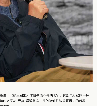
高峰，《霸王别姬》依旧是绕不开的名字。这部电影如同一座
苇的名字与“经典”紧紧相连。他的笔触总能拨开历史的迷雾，