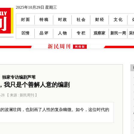
2025年10月29日 星期三
封 面
特 稿
时 政
社 会
财 经
文 化
区情
品 评
人 物
专 栏
观察家
新民一周
采
独家专访编剧芦苇
，我只是个善解人意的编剧
-28 【 来源 : 新民周刊 】
阅读数：
2176
代的波澜壮阔，也刻画了人性的复杂幽微。如今，这位时代的