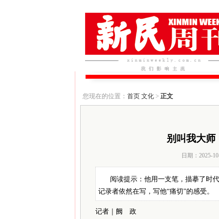
您现在的位置：
首页
文化
>
正文
别叫我大师
日期：2025-10
阅读提示：他用一支笔，描摹了时
记录者依然在写，写他“痛切”的感受。
记者｜阙 政