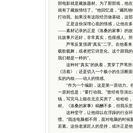
部电影就是藏族题材。为了那部戏，他在
就有了藏族情结了。”他回忆道，“藏民
打动我。如果没有这段经历做基础，这部
正是这份深埋心底的情感，让他在多年
——素材记录的正是《洛桑的家事》的故
比故事片还好，非常真实，也很感人。所
芦苇反复强调“真实”二字。在他看来
载歌载舞，或者把它诗意化。这个跟我的
我们都是一样的”。
这种对“真实”的执着，贯穿了芦苇所
《活着》；还是切入一个极小的生活断面
实的内核——动人的情感。
“作为一个编剧，这是第一原动力。你
一原则也是：“要打动我。”曾经有导演
钱，写完马上能在北京买房了，哈哈哈，
材。《洛桑的家事》稿酬不多，但我乐意
这种坚守，让他得以在浮躁的行业环境
惯。“我连电脑都不用，面对电脑的时候
若素。这份老派匠人的坚持，或许正是他