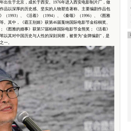
年出生于北京，成长于西安。1976年进入西安电影制片厂，做
作品以深厚的历史感、坚实的人物塑造著称。主要编剧作品包
（1993）、《活着》（1994）、《秦颂》（1996）、《图雅
5）等。其中，《霸王别姬》获第46届戛纳国际电影节金棕榈奖、
奖；《图雅的婚事》获第57届柏林国际电影节金熊奖；《活着》
芦苇以其对中国历史与人性的深刻洞察，被誉为“金牌编剧”，是
之一。