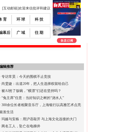
[互动邮箱]欢迎来信批评和建议
体 育
环 球
科 技
编幕后
广 域
往 期
编辑推荐
·
专访常昊：今天的围棋不止竞技
·
尚雯婕：出道20年，把人生选择权留给自己
·
被AI抢了饭碗，“横漂”们还在坚持吗？
·
“兔主席”任意：当好知识之树的“浇水人”
·
300余位长者相聚音乐厅，上海银行以高雅艺术点亮
银发生活
·
玛娅与安栋：用沪语敲开 与上海文化连接的大门
·
两名工人，坠亡在电梯井