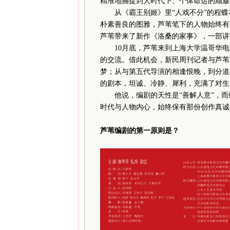
精准地捕捉到大时代下、个体命运的颠簸
从《霸王别姬》里“人戏不分”的程蝶衣
朴素善良的图雅，芦苇笔下的人物始终有
芦苇带来了新作《洛桑的家事》，一部讲
10月底，芦苇来到上海大学温哥华电
的交流。借此机会，新民周刊记者与芦苇
梦；从与第五代导演的相逢恨晚，到分道
的剧本，坦诚、冷静、犀利，充满了对生
他说，编剧的天性是“善解人意”，而编
时代与人物内心，始终保有那份创作真诚
芦苇编剧的第一原则是？