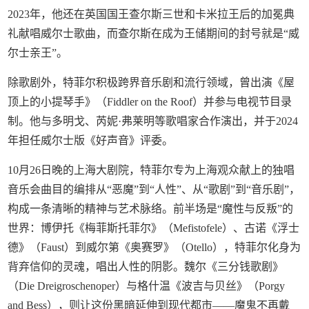
2023年，他还在英国国王查尔斯三世和卡米拉王后的加冕典
礼献唱威尔士歌曲，而查尔斯在成为王储期间的封号就是“威
尔士亲王”。
除歌剧外，特菲尔积极跨界音乐剧和流行领域，曾出演《屋
顶上的小提琴手》（Fiddler on the Roof）并参与电视节目录
制。他与多明戈、芮妮·弗莱明等歌唱家合作演出，并于2024
年担任威尔士版《好声音》评委。
10月26日晚的上海大剧院，特菲尔专为上海观众献上的独唱
音乐会曲目的编排从“恶魔”到“人性”、从“歌剧”到“音乐剧”，
构成一条清晰的精神与艺术脉络。前半场是“魔性与反叛”的
世界：博伊托《梅菲斯托菲尔》（Mefistofele）、古诺《浮士
德》（Faust）到威尔第《奥赛罗》（Otello），特菲尔化身为
背弃信仰的灵魂，唱出人性的阴影。魏尔《三分钱歌剧》
（Die Dreigroschenoper）与格什温《波吉与贝丝》（Porgy
and Bess），则让这份黑暗延伸到现代都市——魔鬼不再戴