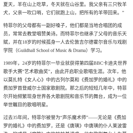
夏天，羊在山上吃草，冬天就在山谷里。我父亲有三只牧羊
犬，父亲一吹口哨，它们就跑上山，把所有的羊带回来。”
特菲尔的父母都有一副好嗓子，他们都是当地合唱团的成
员，常常去教堂唱赞美诗。而特菲尔也继承了父母的音乐天
赋，并在18岁的时候孤身一人去伦敦吉尔德霍尔音乐与戏剧
学院（Guildhall School of Music & Drama）学习。
1989年，24岁的特菲尔一毕业就获得第四届BBC卡迪夫世界
歌手大赛“艺术歌曲奖”，由此开启职业歌唱生涯。次年，他
以莫扎特《女人心》中的古列尔莫和《费加罗的婚礼》中的
费加罗首登威尔士国家歌剧院。那之后的短短几年中，特菲
尔开始频繁现身世界各大歌剧院和音乐节的舞台，成为一位
举世瞩目的歌唱明星。
过去35年间，特菲尔被誉为“声乐魔术师”——无论是《费加
罗的婚礼》中的费加罗，还是《唐璜》中唐璜的仆人莱波雷