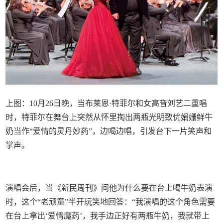
上图：10月26日晚，当布莱恩·特菲尔和女高音刘艺二重唱
时，特菲尔在舞台上突然从怀里掏出两瓶光明致优娟姗鲜牛
奶当作“爱情的灵丹妙药”，边喝边唱，引发台下一片笑声和
掌声。
演唱会后，当《新民周刊》问他为什么要在台上喝牛奶表演
时，这个“老顽童”半开玩笑地回答：“我演唱的这个角色需要
在台上拿出‘爱情魔药’，我手边正好有两瓶牛奶，我就带上