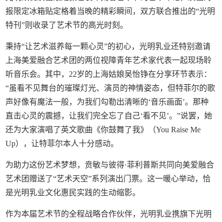
报限定冰箱贴定格着当晚的精彩瞬间，双方联合推出的“光明
特刊”则收录了艺术节的高光时刻。
秉持“让艺术滋养每一颗心灵”的初心，光明乳业还特别邀请
上海美爱融合艺术团的两位视障青年艺术家代表一起现场聆
听音乐会。其中，22岁的上海姑娘吴怡铮在分享环节表示：
“虽看不见舞台的璀璨灯光、演员的神情姿态，但特菲尔的歌
声好像有魔法一般，为我们勾勒出清晰的‘音乐画面’。那种
直击心灵的震撼，让我们完全忘了自己‘看不见’。”说罢，她
还为大家演唱了英文歌曲《你鼓舞了我》（You Raise Me
Up），让特菲尔本人十分感动。
为助力这份艺术梦想，贲敏与彼得·菲利普斯共同向美爱融合
艺术团赠送了“艺术天空”系列演出门票。这一暖心举动，恰
是光明乳业文化惠民实践的生动缩影。
作为本届艺术节的全程战略合作伙伴，光明乳业携旗下光明