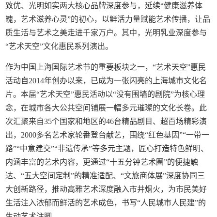
致优、光明如实两大核心品牌深度参与，延续“健康滋养体
魄，艺术滋养心灵”的初心，以鲜活力量赋能艺术传播，让品
质生活与艺术之美走进千家万户。其中，光明乳业深度参与
“艺术天空”文化惠民系列演出。
作为中国上海国际艺术节的重要板块之一，“艺术天空”惠民
活动自2014年创办以来，已成为一张闪亮的上海城市文化名
片。本届“艺术天空”惠民活动以“没有围墙的剧院”为核心理
念，在城市各大公共空间铺展一幅多元璀璨的文化长卷。此
次汇聚来自35个国家和地区的46台精品剧目、超百场精彩演
出，2000多名艺术家轮番登台献艺，围绕“红色基因”“一带一
路”“中意建交”“非遗传承”等多元主题，匠心打造特色鲜明、
内涵丰富的艺术内容，更通过“十五分钟艺术圈”的便捷触
达、“五大空间定制”的精准适配、“文旅商体展”深度协同三
大创新路径，推动高雅艺术深度融入市井烟火，为市民美好
生活注入浓郁而鲜活的艺术成色，书写“人民城市人民建”的
生动艺术注脚。