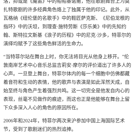
洛，抑或是《魔笛》中的帕帕基诺甫，他在歌剧舞台上为莫
扎特歌剧的许多经典角色烙上了独属于他的印记。此外，从
瓦格纳《纽伦堡的名歌手》中的鞋匠萨克斯、《尼伯龙根的
指环》中的沃坦，到理查·施特劳斯《莎乐美》中的先知约
翰、斯特拉文斯基《浪子的历程》中的尼克·沙多，特菲尔的
演绎均赋予了这些角色鲜活的生命力。
“当特菲尔站在舞台上时，你无法将目光从他身上移开。”伦
敦南岸艺术中心音乐总监吉莉安·摩尔的评价道出了许多人的
心声。一旦登上舞台，特菲尔体内的每一个细胞中仿佛都藏
着音符和生动的表情，他的歌声与表演是如此浑然天成，自
始至终与角色产生着强烈共鸣。这一切完全是他发自内心的
表现，丝毫不见做作的痕迹，而这也正是他能够在舞台上留
下众多深入人心的角色的原因所在。
2006年和2024年，特菲尔两次来沪参加中国上海国际艺术
节，受到了歌剧迷们的热烈追捧。