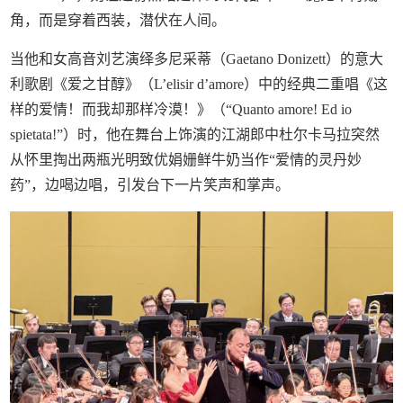
角，而是穿着西装，潜伏在人间。
当他和女高音刘艺演绎多尼采蒂（Gaetano Donizett）的意大
利歌剧《爱之甘醇》（L’elisir d’amore）中的经典二重唱《这
样的爱情！而我却那样冷漠！》（“Quanto amore! Ed io
spietata!”）时，他在舞台上饰演的江湖郎中杜尔卡马拉突然
从怀里掏出两瓶光明致优娟姗鲜牛奶当作“爱情的灵丹妙
药”，边喝边唱，引发台下一片笑声和掌声。