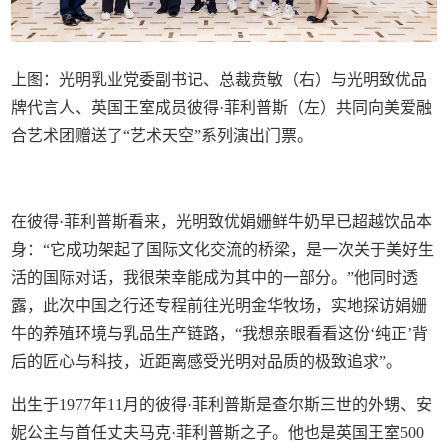
上图：光明乳业党委副书记、总裁贲敏（右）与光明致优品
牌代言人、英国王室成员彼得·菲利普斯（左）共同向美爱融
合艺术团赠送了“艺术天空”系列演出门票。
在彼得·菲利普斯看来，光明致优娟姗鲜牛奶早已超越饮品本
身：“它成功架起了国际文化交流的桥梁，是一次关于美好生
活的国际对话，我很荣幸能成为其中的一部分。”他同时透
露，此次中国之行还专程前往光明金华牧场，实地探访娟姗
牛的养殖环境与乳品生产链路，“我想亲眼看看这份‘纯正’背
后的匠心与科技，近距离感受光明对品质的极致追求”。
出生于1977年11月的彼得·菲利普斯是查尔斯三世的外甥、安
妮公主与首任丈夫马克·菲利普斯之子。他也是英国王室500