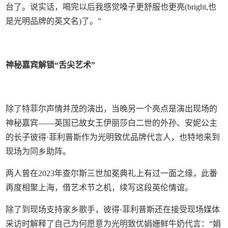
台了。说实话，喝完以后我感觉嗓子更舒服也更亮(bright,也
是光明品牌的英文名)了。”
神秘嘉宾解锁“舌尖艺术”
除了特菲尔声情并茂的演出，当晚另一个亮点是演出现场的
神秘嘉宾——英国已故女王伊丽莎白二世的外孙、安妮公主
的长子彼得·菲利普斯作为光明致优品牌代言人，也特地来到
现场为同乡助阵。
两人曾在2023年查尔斯三世加冕典礼上有过一面之缘，此番
再度相聚上海，借艺术节之机，续写这段英伦情谊。
除了到现场支持家乡歌手，彼得·菲利普斯还在接受现场媒体
采访时解释了自己为何愿意为光明致优娟姗鲜牛奶代言：“娟