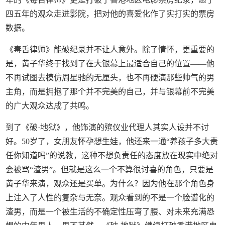
四五年的观众走进影院，把对他的喜爱化作了实打实的票房
数据。
《毒舌律师》能破纪录并不让人意外。除了情怀，更重要的
是，黄子华终于找到了在大银幕上最适合自己的位置——他
不再试图去模仿周星驰的无厘头，也不再硬演那些帅气的男
主角，而是拥抱了那个并不完美的自己，并与银幕前不完美
的广大观众达成了共鸣。
到了《破·地狱》，他饰演的殡仪业代理人其实人设并不讨
好。50岁了，女朋友怀孕想生娃，他还来一通“养孩子多大责
任你知道吗”的说教，这种不想负责任的态度放在现实中绝对
会被骂“渣男”。但就是这么一个不算很讨喜的角色，只要是
黄子华来演，观众还是买单。为什么？因为他在那个角色身
上注入了人性的复杂与无奈。观众看到的不是一个脸谱化的
渣男，而是一个被生活的不确定性压弯了腰、对未来充满恐