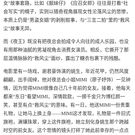
女”故事套路，比如《靓妹仔》《应召女郎》往往是打着“社
会写实”的幌子，实则以猎奇视角展现女性沦落风尘的悲惨，
本质上仍是“男盗女娼”的剥削叙事，与“三言二拍”里的“救风
尘”故事无异。
而《夜王》既没有把夜总会拍成令人向往的成人乐园，也没
有用那种油腻的男凝视角去消费女演员。相反，它撕开了那
层温情脉脉的“救风尘”面纱，露出了糖衣包裹下的残酷。
电影里有一场戏，谢君豪饰演的姚生，年近花甲，仍然风度
翩翩，出手阔绰，他对夜总会小姐MIMI（廖子妤饰）一见钟
情，因为觉得MIMI很像自己几十年前的女友。接着，他每天
都来“东日”看望MIMI，深情款款，一掷千金只为博红颜一
笑，甚至有点“救风尘”的意味。有一日，他送MIMI一份贵重
礼物，让她马上换上身——MIMI这才发现，礼物是一件旧式
旗袍，满镶珠翠，穿上这件旗袍，她立刻化身姚生那个跨越
时空的前女友。这个悲情的镜头打碎了她此前幸存的一点点