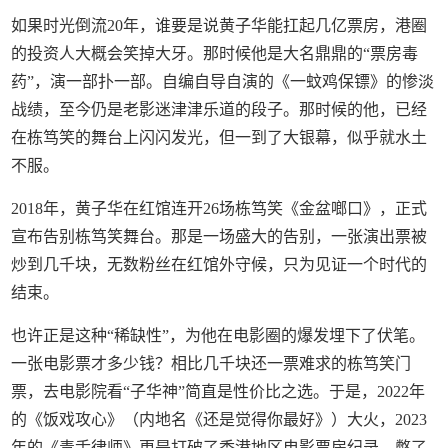
如果时光倒流20年，谁要是说黄子华能扛起几亿票房，港圈
的投资人大概会笑掉大牙。那时候他是大名鼎鼎的“票房毒
药”，演一部扑一部。自编自导自演的《一蚊鸡保镖》的惨淡
战绩，至今仍是老影迷津津乐道的段子。那时候的他，已经
在栋笃笑的舞台上闪闪发光，但一到了大银幕，似乎就水土
不服。
2018年，黄子华在红馆连开26场栋笃笑《金盆啷口》，正式
宣布告别栋笃笑舞台。那是一场盛大的告别，一张演出票被
炒到几千块，无数粉丝在红馆外守候，只为见证一个时代的
结束。
也许正是这种“稀缺性”，为他在电影圈的爆发埋下了伏笔。
一张电影票才多少钱？相比几千块还一票难求的栋笃笑门
票，去电影院看“子华神”简直是性价比之选。于是，2022年
的《饭戏攻心》（内地名《还是觉得你最好》）大火，2023
年的《毒舌律师》更是打破了香港地区电影票房纪录，憋了