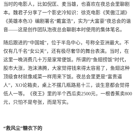
当时的电影人，比如倪匡、麦当雄，也喜欢在夜总会里聊剧
本。魏君子分享了一个影史冷知识：徐克电影《笑傲江湖》
《英雄本色3》编剧署名“戴富浩”，实为“大富豪”夜总会的谐
音——这是创作团队泡夜总会聊剧本时使用的集体笔名。
随后跟进的“中国城”，位于半岛中心，号称全亚洲最大。不
仅有几千名“女公关”，还有极尽奢华的舞台表演。当时，在
这里一晚消费几十万是家常便饭。所谓的“鱼翅捞饭”时代，
股市大涨，泡沫沸腾，大家觉得钱来得太容易了，鱼翅这种
顶级食材就像咸菜一样用来下饭。夜总会里更是“富贵逼
人”，XO论箱卖，桌上不摆几瓶路易十三，谈生意都会觉得
低人一等。《夜王》里的半个西瓜卖2500元，一根香蕉卖800
元，只怕不是夸张，而是写实。
“救风尘”糖衣下的