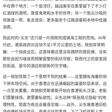
中在两个地方：一个是湾仔，越战美军在那里留下了不少灯
红酒绿的酒吧，曾是鬼佬和水手的世界；另一个是尖沙咀的
弥敦道一带，鱼龙混杂，更多服务于过路游客和本地中低端
消费。
而此时的“尖东”还只是一片刚刚完成填海工程的荒地。80年
代初，港英政府对这块不足1平方公里的土地，规划非常明
确：一个纯商业区。这意味着这里没有拥挤的居民楼，没有
那些会因为噪音而频繁报警的街坊邻居；取而代之的是宽阔
的街道、豪华的酒店和崭新的写字楼。
这一规划导致了一个意想不到的结果——这里拥有海量的地
下停车场空间。对于香港正在迅速崛起的富豪阶层来说，这
一点至关重要。奔驰和劳斯莱斯开始在香港街头泛滥，老板
们需要排场，更需要私密性。尖东这种“既张扬又隐秘”的地
理特性，简直为夜总会量身定做——此外，尖东离香港旧机
场启德机场非常近，南来北往的客商，下了飞机就能上奔