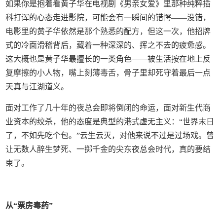
如果你是抱着看黄子华在电视剧《男亲女爱》里那种纯粹插
科打诨的心态走进影院，可能会有一瞬间的错愕——没错，
电影里的黄子华依然是那个熟悉的配方，但这一次，他招牌
式的冷面滑稽背后，藏着一种深深的、挥之不去的疲惫感。
这大概也是黄子华最擅长的一类角色——被生活按在地上反
复摩擦的小人物，嘴上刻薄毒舌，骨子里却死守着最后一点
天真与江湖道义。
面对工作了几十年的夜总会即将倒闭的命运，面对新生代商
业资本的绞杀，他的态度是典型的港式虚无主义：“世界末日
了，不如先吃个包。”云生云灭，对他来说不过是过场戏。曾
让无数人醉生梦死、一掷千金的尖东夜总会时代，真的要结
束了。
从“票房毒药”