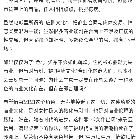
（外国人），还是“明星脸”，每一类都有明码标价，就像超
市货架上的商品，任人指指点点，挑肥拣瘦。
虽然电影里所谓的“应酬文化”，把商业合同与肉体交易、情
感买卖混为一谈；虽然很多商业谈判在台面上不涉及直接的
性交易，但大家都心知肚明，多数夜总会里的局，都有“下半
场”。
如果仅仅为了“色”，尖东不会如此辉煌。它的核心驱动力是
商业。但当时当刻，被“应酬文化”合理化的商人们，根本不
会去反思一个问题：为什么生意一定要在夜总会谈？一种灰
色的商业文化存在，但存在即合理吗？
电影借由MIMI这个角色，无声地控诉了这一切：这种畸形的
商业文化，是对女性极大的物化与剥削，也是对商业伦理的
践踏。好在，随着时代的进步，这种靠“带女伴出场”来彰显
信用、满足虚荣心的做法，终于被现代文明的浪潮拍死在了
沙滩上。尽管仍不免有灰色地带，但“生意归生意，情欲归情