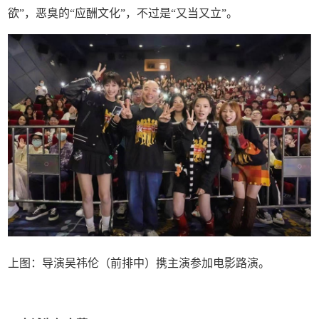
欲”，恶臭的“应酬文化”，不过是“又当又立”。
上图：导演吴祎伦（前排中）携主演参加电影路演。