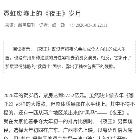
霓虹废墟上的《夜王》岁月
来源：新民周刊
记者：阙 政
2026-03-10 22:11
阅读提示：《夜王》既没有把夜总会拍成令人向往的成人乐
园，也没有用那种油腻的男性凝视去消费女演员。相反，它撕开了
那层温情脉脉的“救风尘”面纱，露出了糖衣包裹下的残酷。
2026年的贺岁档，票房达到57.52亿元。虽然缺少像去年《哪
吒2》那样的大爆款，但整体质量都在水平线上。其中不得不
提的，还有一匹从两广地区杀出来的“黑马”——《夜王》。
就在大家忙着争夺大年初一的排片比例时，《夜王》另辟蹊
径，选择大年初四在广东、广西率先上映，以粤语俚俗为底
色，用“老广”最熟悉的语言先攒一波口碑；大年初六开始，