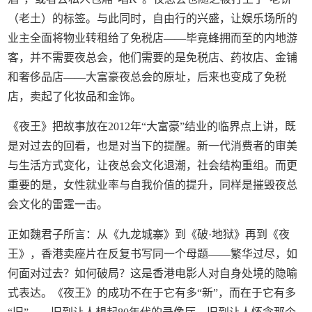
（老土）的标签。与此同时，自由行的兴盛，让娱乐场所的
业主全面将物业转租给了免税店——毕竟蜂拥而至的内地游
客，并不需要夜总会，他们需要的是免税店、药妆店、金铺
和奢侈品店——大富豪夜总会的原址，后来也变成了免税
店，卖起了化妆品和金饰。
《夜王》把故事放在2012年“大富豪”结业的临界点上讲，既
是对过去的回看，也是对当下的提醒。新一代消费者的审美
与生活方式变化，让夜总会文化退潮，社会结构重组。而更
重要的是，女性就业率与自我价值的提升，同样是摧毁夜总
会文化的雷霆一击。
正如魏君子所言：从《九龙城寨》到《破·地狱》再到《夜
王》，香港卖座片在反复书写同一个母题——繁华过尽，如
何面对过去？如何破局？这是香港电影人对自身处境的隐喻
式表达。《夜王》的成功不在于它有多“新”，而在于它有多