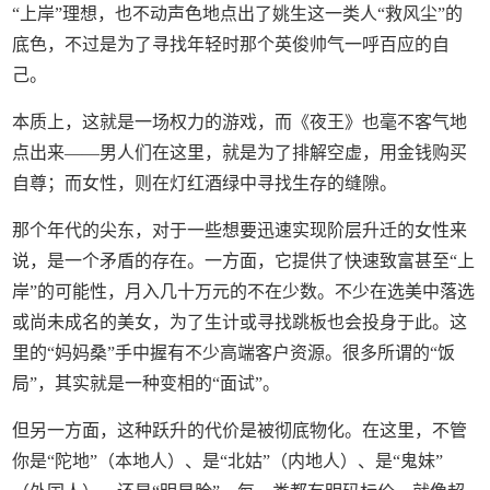
“上岸”理想，也不动声色地点出了姚生这一类人“救风尘”的
底色，不过是为了寻找年轻时那个英俊帅气一呼百应的自
己。
本质上，这就是一场权力的游戏，而《夜王》也毫不客气地
点出来——男人们在这里，就是为了排解空虚，用金钱购买
自尊；而女性，则在灯红酒绿中寻找生存的缝隙。
那个年代的尖东，对于一些想要迅速实现阶层升迁的女性来
说，是一个矛盾的存在。一方面，它提供了快速致富甚至“上
岸”的可能性，月入几十万元的不在少数。不少在选美中落选
或尚未成名的美女，为了生计或寻找跳板也会投身于此。这
里的“妈妈桑”手中握有不少高端客户资源。很多所谓的“饭
局”，其实就是一种变相的“面试”。
但另一方面，这种跃升的代价是被彻底物化。在这里，不管
你是“陀地”（本地人）、是“北姑”（内地人）、是“鬼妹”