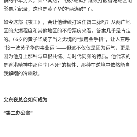
惧的中年男人。果不其然，《破·地狱》继续打破香港地区电
影票房纪录，这也是黄子华的“两连破”了。
如今这部《夜王》，会让他继续打通任督二脉吗？从两广地
区的火爆程度和其他地区的不俗票房来看，答案几乎是肯定
的。66岁的黄子华成了当之无愧的“票房金手指”，让人直呼
“接一波黄子华的事业运”——但这不仅仅是因为运气，更是
因为他身上那种与草根共情、与时代同频的特质。他代表的
是香港精神中那种“打不死”的韧性，那种在逆境中依然能自
我解嘲的冷幽默。
尖东夜总会如何成为
“第二办公室”