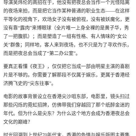
导演吴炜伦的高招在于，他没有把夜总会当作一个光怪陆离
的夜场来拍，而是把它当作某种普通的职业生态——在这样
平等化的视角下，欢场女子没有被俯视，没有被妖魔化，更
没有靠“露肉”来博眼球（全片唯一上身全裸的是黄子华，秀
了一把腹肌）；而是塑造了一组有性格、有人情味的“女公
关”群像；同样地，客人来到夜场，也不只是为了寻欢作乐，
而是把夜总会当成了“第二办公室”。
要真正看懂《夜王》，仅仅把它当成一部由明星主演的喜剧
片是不够的。你需要了解那段不仅属于娱乐，更属于香港经
济腾飞史的“尖东往事”。
电影的故事背景设立在香港尖沙咀东部，电影里，镜头扫过
那些闪烁的霓虹招牌，仿佛带我们穿越回了那个纸醉金迷的
年代。但为什么是尖东？为什么这个地方会成为香港夜总会
文化的巅峰？
时光回溯到上世纪70年代末，香港的色情与娱乐版图主要集