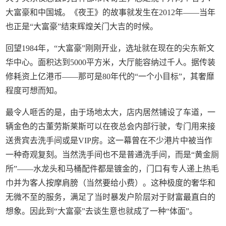
大富豪和中国城。《夜王》的故事就发生在2012年——当年
也正是“大富豪”结束辉煌关门大吉的时候。
回望1984年，“大富豪”刚刚开业，选址就在现在的尖东新文
华中心。面积达到5000平方米，大厅能容纳过千人。据传装
修耗资上亿港币——那可是80年代的“一个小目标”，其奢靡
程度可想而知。
最令人咂舌的是，由于场地太大，店内居然铺设了车道，一
辆金色的古董劳斯莱斯可以在夜总会内部行驶，专门用来接
送贵宾去洗手间或是VIP房。这一幕曾在不少港片中被当作
一种奇观复刻。当然洗手间也不是普通洗手间，而是“黄金厕
所”——水龙头和马桶配件都是镀金的，门口有专人递上热毛
巾并为客人按摩肩膀（当然要给小费）。这种极度的奢华和
无微不至的服务，满足了当时暴发户阶层对于财富最直白的
想象。因此到“大富豪”去谈生意也就成了一种“体面”。