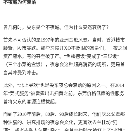
不夜城为何衰落
曾几何时，尖东是个不夜城。但为什么突然衰落了？
首先不可否认的是1997年的亚洲金融风暴。当时，香港楼市
腰斩，股市暴跌。那些习惯开XO不眨眼的富豪们，一夜之间
资产缩水，有的甚至破了产。“鱼翅捞饭”变成了“三餸饭”
（三个小菜的盒饭），夜总会这种超高消费的场所，更是首
当其冲受到冲击。
此外，“北上寻欢”也是尖东夜总会衰落的原因之一。在2014
年“莞式服务”被雷霆出击扫黄之前，东莞价格低廉的性服务
曾将尖东的客源连根拔起。
而到了2010年前后，80后、90后成长起来，他们厌恶父辈那
种油腻的、讲究排场的夜总会文化，更喜欢去兰桂坊“劈
酒”，或者去私人包厢“唱K”。夜总会也随之被打上了“老饼”