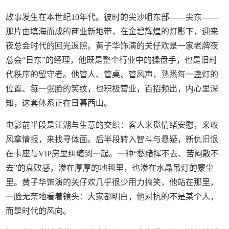
故事发生在本世纪10年代。彼时的尖沙咀东部——尖东——
那片由填海而成的商业新地带，在金碧辉煌的灯影下，迎来
夜总会时代的回光返照。黄子华饰演的关仔欢是一家老牌夜
总会“日东”的经理，他既是整个行业中的操盘手，也是旧时
代秩序的留守者。他管人、管桌、管风声，熟悉每一盏灯的
位置、每一张脸的笑纹，也积极营业，百招频出，内心里深
知，这套体系正在日暮西山。
电影前半段是江湖与生意的交织：客人来觅情绪安慰，来收
风拿情报，来找寻体面。后半段转入智斗与悬疑，新仇旧恨
在卡座与VIP房里纠缠到一起。一种“愁绪挥不去、苦闷散不
去”的衰败感，渗在厚厚的地毯里，也渗在水晶吊灯的蒙尘
里。黄子华饰演的关仔欢几乎很少用力搞笑，他站在那里，
一脸无奈地看着镜头：大家都明白，他对抗的不是某个人，
而是时代的风向。