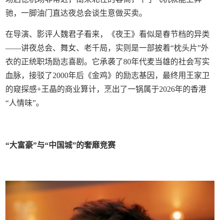
驰，一脚油门直达夜总会谈生意做买卖。
在导演、影评人魏君子看来，《夜王》看似是春节档的异类
——讲夜总会、舞女、老千局，实则是一部披着“枕头片”外
衣的正统职场励志喜剧。它承袭了80年代麦当雄的社会写实
血脉，接驳了2000年后《金鸡》的励志基因，最终用王家卫
的窥探感+王晶的商业算计，烹出了一锅属于2026年的香港
“人情味”。
“大富豪”与“中国城”的奢靡竞赛