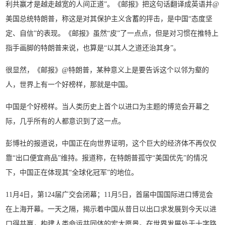
利共赢才是越走越宽的人间正道”。《邮报》把这句话翻译成英语并@
美国总统特朗普，称这是对其保护主义含蓄的抨击，是中国“态度坚
定、自信”的表现。《邮报》虽然“皮”了一点点，但是对习惯在推特上
指手画脚的特朗普来说，也算是“以其人之道还治其身”。
很显然，《邮报》@特朗普，某种意义上是要告诉这个以邻为壑的
人，世界上有一个好榜样，那就是中国。
中国是个好榜样。当人类历史上首个以进口为主题的博览会开幕之
际，几乎所有的人都意识到了这一点。
彭博社的报道说，中国正在向世界证明，这个巨大的经济体不再仅仅
靠“出口便宜商品”维持。报道称，在特朗普孤守“美国优先”的情况
下，中国正在体现其“全球化冠军”的地位。
11月4日，第124届广交会闭幕；11月5日，首届中国国际进口博览会
在上海开幕。一天之隔，揭示着中国从昔日以出口求发展到今天以进
口得共赢，构建人类命运共同体的宏大愿景。在世界发展处于十字路