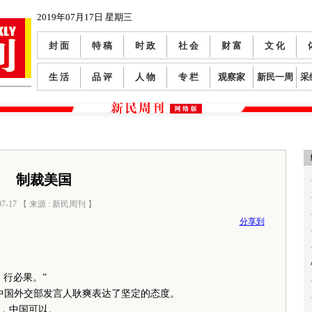
2019年07月17日 星期三
封 面
特 稿
时 政
社 会
财 富
文 化
生 活
品 评
人 物
专 栏
观察家
新民一周
采
制裁美国
07-17 【 来源 : 新民周刊 】
阅读数：
0
分享到
、行必果。”
中国外交部发言人耿爽表达了坚定的态度。
，中国可以。