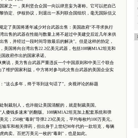
家之一，美利坚合众国一向以肆意妄为著称。它可以把自己
黎协定、伊核协议，到退出一系列联合国组织，毫无国际信义
文规定了美国将逐年减少对台武器出售：美国政府“不寻求执行
湾出售的武器在性能与数量上将不超过中美建交后近几年来供
出售，并经过一段时间导致最后的解决”。但是这样的协定，
国将向台湾出售22.2亿美元武器，包括108辆M1A2坦克和
了美国政府作出的国家承诺。
耿爽说，美方售台武器严重违反一个中国原则和中美三个联合
为了维护国家利益，中方将对参与此次售台武器的美国企业实
“这么多年，终于等到这句话了”。央视评论的标题
制裁别人，也许能让美国清醒的，就是制裁美国。
傻钱多速来”的翻版。108辆M1A2坦克加上配套系统和弹
美元；250枚“毒刺”导弹2.23亿美元，平均每枚约100万美元。
运输车和相关弹药，但出身于上世纪90年代的一款坦克，每辆
老虎肉卖。百把万美元一枚的“毒刺”，也是如此。