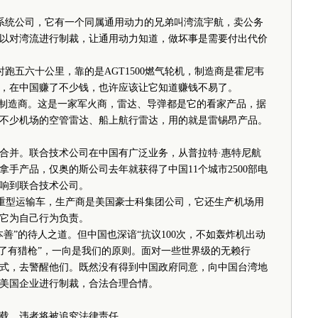
系统公司，它有一个同属通用动力的兄弟叫湾流宇航，卖公务
以对湾流进行制裁，让通用动力知道，做坏事是需要付出代价
跑五六十公里，靠的是AGT1500燃气轮机，制造商是霍尼韦
，在中国赚了不少钱，也许应该让它知道赚钱不易了。
制造商。这是一家军火商，雷达、导弹都是它的看家产品，据
不少机场的空管雷达、船上航行雷达，用的就是雷锡昂产品。
并。联合技术公司在中国有广泛业务，从普拉特·惠特尼航
手产品，仅奥的斯公司去年就获得了中国11个城市2500部电
响到联合技术公司。
A1重型运输车，生产商是美国豪士科集团公司，它还生产机场用
它为自己行为负责。
”的待人之道。但中国也深谙“抗议100次，不如轰炸机出动
来了有猎枪”，一向是我们的原则。面对一些世界级的无赖行
式，去警醒他们。既然没有得到中国政府同意，向中国台湾地
美国企业进行制裁，合法合理合情。
载，违者将被追究法律责任。