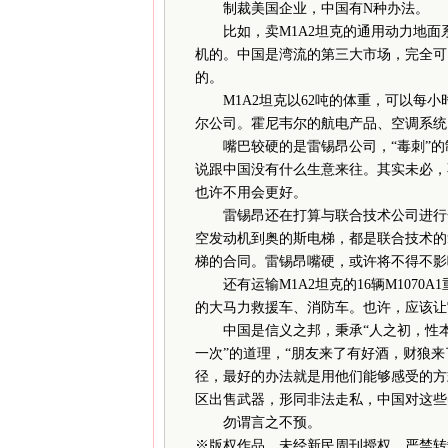
制裁美国企业，中国有N种办法。
比如，卖M1A2坦克的通用动力地面
机的。中国是湾流的第三大市场，完全可
的。
M1A2坦克以62吨的体重，可以每小时
尔公司。霍尼韦尔的航电产品、空调系统
嘴巴较硬的是雷锡昂公司，“毒刺”的
说跟中国没有什么生意来往。其实未必，
也许不用会更好。
雷锡昂还在打算与联合技术公司进行合
空发动机到奥的斯电梯，都是联合技术的拿
梯的合同。雷锡昂嘴硬，或许将不得不影
还有运输M1A2坦克的16辆M1070
的大马力救援车、消防车。也许，应该让
中国是信义之邦，秉承“人之初，性本善
一次”的道理，“朋友来了有好酒，财狼
径，最好的办法就是用他们能够感受的方
区出售武器，形同非法走私，中国对这些
勿谓言之不预。
※
版权作品，未经新民周刊授权，严禁转