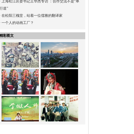
·
上海松江区委书记王华杰专访 ：合作交流不是“单
行道”
·
在松阳三槐堂，站着一位儒雅的翻译家
·
一个人的动画工厂？
精彩图文