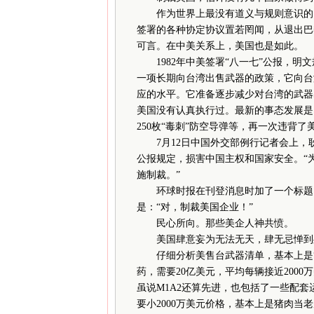
作为世界上最没有道义与规则意识的国
签署的各种协定协议置若罔闻，从退出巴
可言。在中美关系上，美国也是如此。
1982年中美签署“八一七”公报，明
一项长期向台湾出售武器的政策，它向台
应的水平。它准备逐步减少对台湾的武器
美国没有认真执行过。最新的事态发展是，美
250枚“毒刺”防空导弹等，再一次违背
7月12日中国外交部例行记者会上，
公报规定，损害中国主权和国家安全。“
施制裁。”
环球时报在刊登消息时加了一个标题：
是：“对，制裁美国企业！”
民心所向。那些美企人神共愤。
美国肆意妄为无法无天，肆无忌惮到处
仔细分析美售台武器清单，基本上是“人
药，需要20亿美元，平均每辆接近2000万
虽说M1A2还算先进，也包括了一些配套
要小2000万美元价格，基本上是猪肉当