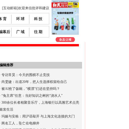
[互动邮箱]欢迎来信批评和建议
体 育
环 球
科 技
编幕后
广 域
往 期
编辑推荐
·
专访常昊：今天的围棋不止竞技
·
尚雯婕：出道20年，把人生选择权留给自己
·
被AI抢了饭碗，“横漂”们还在坚持吗？
·
“兔主席”任意：当好知识之树的“浇水人”
·
300余位长者相聚音乐厅，上海银行以高雅艺术点亮
银发生活
·
玛娅与安栋：用沪语敲开 与上海文化连接的大门
·
两名工人，坠亡在电梯井