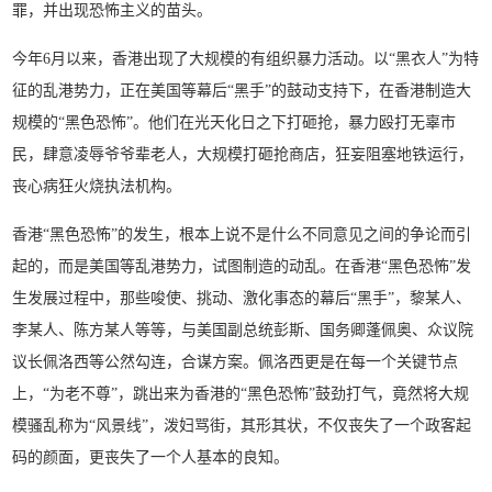
罪，并出现恐怖主义的苗头。
今年6月以来，香港出现了大规模的有组织暴力活动。以“黑衣人”为特
征的乱港势力，正在美国等幕后“黑手”的鼓动支持下，在香港制造大
规模的“黑色恐怖”。他们在光天化日之下打砸抢，暴力殴打无辜市
民，肆意凌辱爷爷辈老人，大规模打砸抢商店，狂妄阻塞地铁运行，
丧心病狂火烧执法机构。
香港“黑色恐怖”的发生，根本上说不是什么不同意见之间的争论而引
起的，而是美国等乱港势力，试图制造的动乱。在香港“黑色恐怖”发
生发展过程中，那些唆使、挑动、激化事态的幕后“黑手”，黎某人、
李某人、陈方某人等等，与美国副总统彭斯、国务卿蓬佩奥、众议院
议长佩洛西等公然勾连，合谋方案。佩洛西更是在每一个关键节点
上，“为老不尊”，跳出来为香港的“黑色恐怖”鼓劲打气，竟然将大规
模骚乱称为“风景线”，泼妇骂街，其形其状，不仅丧失了一个政客起
码的颜面，更丧失了一个人基本的良知。