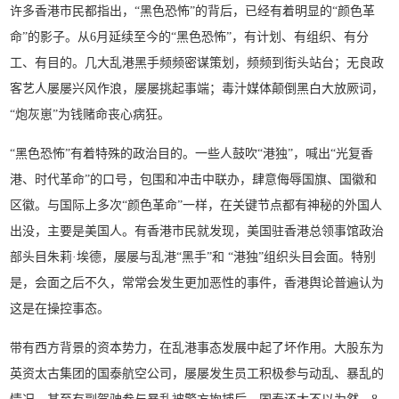
许多香港市民都指出，“黑色恐怖”的背后，已经有着明显的“颜色革
命”的影子。从6月延续至今的“黑色恐怖”，有计划、有组织、有分
工、有目的。几大乱港黑手频频密谋策划，频频到街头站台；无良政
客艺人屡屡兴风作浪，屡屡挑起事端；毒汁媒体颠倒黑白大放厥词，
“炮灰崽”为钱赌命丧心病狂。
“黑色恐怖”有着特殊的政治目的。一些人鼓吹“港独”，喊出“光复香
港、时代革命”的口号，包围和冲击中联办，肆意侮辱国旗、国徽和
区徽。与国际上多次“颜色革命”一样，在关键节点都有神秘的外国人
出没，主要是美国人。有香港市民就发现，美国驻香港总领事馆政治
部头目朱莉·埃德，屡屡与乱港“黑手”和 “港独”组织头目会面。特别
是，会面之后不久，常常会发生更加恶性的事件，香港舆论普遍认为
这是在操控事态。
带有西方背景的资本势力，在乱港事态发展中起了坏作用。大股东为
英资太古集团的国泰航空公司，屡屡发生员工积极参与动乱、暴乱的