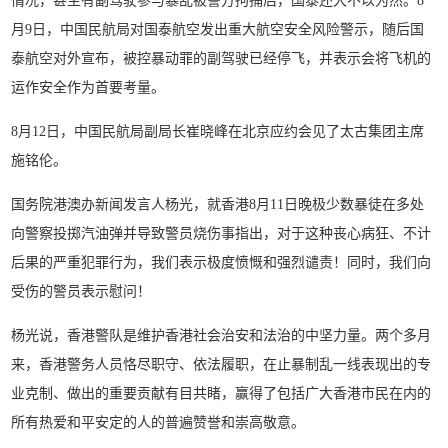
情况，甚至有副驾驶参与暴乱被警方拘捕后，国泰还大不以为然。8
月9日，中国民航局对国泰航空发出重大航空安全风险警示，随后国
泰航空对外宣布，被控暴动罪的副驾驶已经停飞，并表示会将飞机的
运作安全作为首要考量。
8月12日，中国民航局副局长崔晓峰在北京应约会见了太古集团主席
施铭伦。
国务院港澳办新闻发言人杨光，就香港8月11日晚极少数暴徒在多处
向警察投掷汽油弹并导致警员烧伤事指出，对于这种丧心病狂、不计
后果的严重犯罪行为，我们表示极度愤慨和强烈谴责！同时，我们向
受伤的警员表示慰问！
杨光说，香港警队是维护香港社会治安和法治的中坚力量。两个多月
来，香港警务人员恪尽职守、依法履职，在止暴制乱一线表现出的专
业克制、做出的重要贡献有目共睹，赢得了包括广大香港市民在内的
所有热爱和平安定的人的普遍赞誉和崇高敬意。