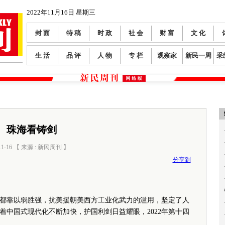
2022年11月16日 星期三
封 面
特 稿
时 政
社 会
财 富
文 化
生 活
品 评
人 物
专 栏
观察家
新民一周
采
珠海看铸剑
11-16 【 来源 : 新民周刊 】
阅读数：
0
分享到
靠以弱胜强，抗美援朝美西方工业化武力的滥用，坚定了人
着中国式现代化不断加快，护国利剑日益耀眼，2022年第十四