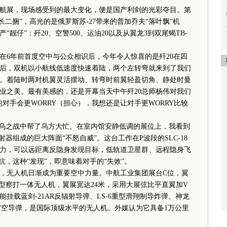
航展，现场感受到的最大变化，便是国产利剑的光彩夺目。第
长二捆”，高光的是俄罗斯苏-27带来的普加乔夫“落叶飘”机
靓仔”：歼20、空警500、运油20以及从翼龙3到双尾蝎TB-
6年前首度空中与公众相识后，今年令人惊喜的是歼20在四
后，双机以小航线低速度快速着陆，两个左转弯就来到了我们
公众。着陆时两对机翼灵活摆动、转弯时前翼轻盈切角、静处时曼
业之美。最有美感的，还是开幕当天中午歼20总师杨伟对我们
对手会更WORRY（担心），我想还是让对手更WORRY比较
乌之战中帮了乌方大忙。在室内馆安静低调的展位上，我看到
器组成的巨大阵面“不怒自威”。这台工作在P波段的SLC-18
力，可以远距离反隐身发现目标，低轨道卫星群、远程隐身飞
抗，这种“发现”，即意味着对手的“失效”。
无人机日渐成为重要空中力量。中航工业集团展台C位，翼
型察打一体无人机，翼展宽达24米，采用大展弦比平直翼加V
挂载蓝剑-21AR反辐射导弹、LS-6重型滑翔制导炸弹、神龙
10E空空导弹，是国际顶级水平的无人机。外媒认为它具备1万公里
。