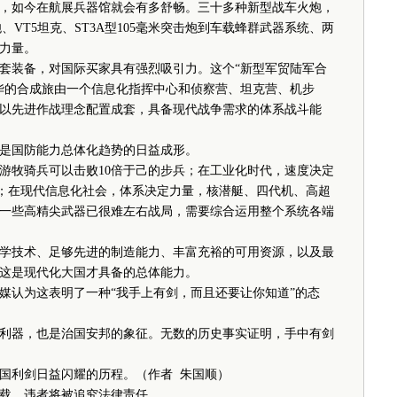
如今在航展兵器馆就会有多舒畅。三十多种新型战车火炮，
炮、VT5坦克、ST3A型105毫米突击炮到车载蜂群武器系统、两
力量。
装备，对国际买家具有强烈吸引力。这个“新型军贸陆军合
华的合成旅由一个信息化指挥中心和侦察营、坦克营、机步
以先进作战理念配置成套，具备现代战争需求的体系战斗能
国防能力总体化趋势的日益成形。
牧骑兵可以击败10倍于己的步兵；在工业化时代，速度决定
设；在现代信息化社会，体系决定力量，核潜艇、四代机、高超
一些高精尖武器已很难左右战局，需要综合运用整个系统各端
技术、足够先进的制造能力、丰富充裕的可用资源，以及最
这是现代化大国才具备的总体能力。
认为这表明了一种“我手上有剑，而且还要让你知道”的态
器，也是治国安邦的象征。无数的历史事实证明，手中有剑
利剑日益闪耀的历程。（作者 朱国顺）
载，违者将被追究法律责任。