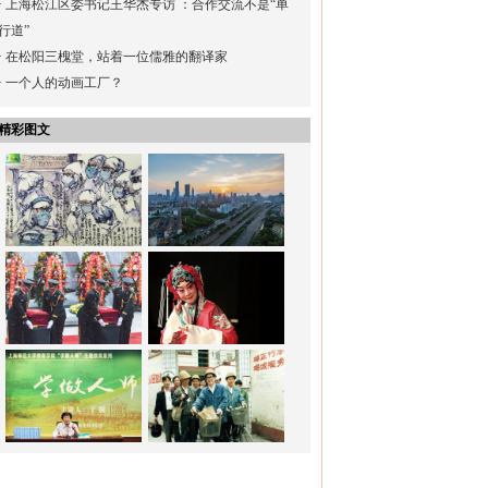
·
上海松江区委书记王华杰专访 ：合作交流不是“单
行道”
·
在松阳三槐堂，站着一位儒雅的翻译家
·
一个人的动画工厂？
精彩图文