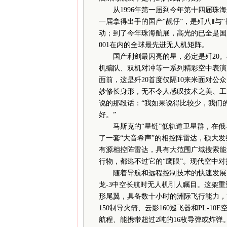
从1996年第一届到今年第十四届珠海
一届拿得出手的国产“靓仔”，是歼八Ⅱ与“
动；到了今年珠海航展，高光的已全是国产“
001在内的全球最先进无人机矩阵。
国产利剑最闪亮的星，必定是歼20。在
机编队、双机对冲等一系列精彩空中表演
面前，这是歼20首度仅隔10来米面对
妙修长身形，无不令人感叹技术之美、工
说的那段话：“我如果说得比较少，我们的
好。”
马斯克的“星链”低轨道卫星群，在俄
了一套“大音希声”的相控阵雷达，硕大发射
有源相控阵雷达，具有大范围广域搜索能
行物，都逃不过它的“鹰眼”。现代空中对
随着导航和远程控制技术的快速发展，
龙-3中空长航时无人机引人瞩目。这架重
形尾翼，具备数十小时的洲际飞行能力，能
150制导火箭、云影160巡飞器和PL-
航程、能携带超过2吨的16枚导弹或炸弹