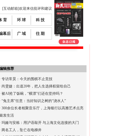
[互动邮箱]欢迎来信批评和建议
体 育
环 球
科 技
编幕后
广 域
往 期
编辑推荐
·
专访常昊：今天的围棋不止竞技
·
尚雯婕：出道20年，把人生选择权留给自己
·
被AI抢了饭碗，“横漂”们还在坚持吗？
·
“兔主席”任意：当好知识之树的“浇水人”
·
300余位长者相聚音乐厅，上海银行以高雅艺术点亮
银发生活
·
玛娅与安栋：用沪语敲开 与上海文化连接的大门
·
两名工人，坠亡在电梯井