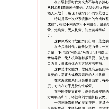
在以弱胜强时代为火力不够有多担心，
从PLC型155毫米卡车炮、AR3远程火箭
栖无人战车，展现了强悍的不同场景攻击
特别是第一次成系统推出的合成旅整套
成旅”，根据不同需求可不同组合。最豪
营、炮兵营、无人机营、防空营等组成，
力。
这种体系化作战能力的出现，蕴含的是
在冷兵器时代，能量决定力量，一支游
力量，“闪电战”可以让“马奇诺”形同虚
音速导弹、无人机蜂群都很重要，但光靠
口力量，形成总体合力方能左右变局。
这种总体化能力，需要最高层级的科学
重要的，需要大规模高素质的人才队伍。
在珠海航展系列顶尖重器面前，有外媒
度，对潜在对手是警告性威慑。
在中国传统文化中，剑是除暴安良的利
方可畅谈和平，铸就利剑才能护国安民。
十四届珠海航展的展陈变迁，正是护国
※
版权作品，未经新民周刊授权，严禁转