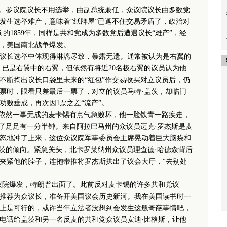
。参议院议长不用选举，由副总统兼任，众议院议长由多数党
发生选举难产，意味着“纸牌屋”已遮不住交易矛盾了，政治对
的1859年，同样是共和党成为多数党后遭遇议长“难产”，经
后，美国南北战争爆发。
长选举中体现得淋漓尽致，暴露无遗。通常被认为是右翼的
，已是右翼中的右翼，但依然有将近20名极右翼的议员认为他
不断掏出议长口袋里未来的“红包”作交易收买对立议员后，仍
投票时，眼看只差最后一票了，对立的议员马特·盖茨，却临门
功败垂成，再次因1票之差“流产”。
依然一事无成的麦卡锡有点气急败坏，他一脸铁青一路疾走，
吵了足足有一分半钟。来自阿拉巴马州的众议员迈克·罗杰斯是麦
怒地冲了上来，这位众议院军事委员会主席晃动着巨大脑袋和
盖茨的倾向。紧急关头，北卡罗莱纳州众议员理查德·哈德森背后
夹紧他的脖子，连抱带推将罗杰斯拱出了议会大厅，“去别处
议院爆发，特朗普出面了。此前反对麦卡锡的许多共和党议
推荐为众议长，准备开美国议会历史新河。我在美国读书时一
上是可行的，或许当年立法者没想到会发生这般奇葩事情吧，
打电话给盖茨和另一名反麦的共和党众议员安迪·比格斯，让他