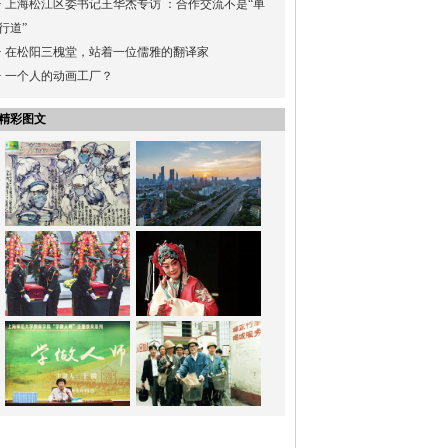
·
上海松江区委书记王华杰专访 ：合作交流不是“单
行道”
·
在松阳三槐堂，站着一位儒雅的翻译家
·
一个人的动画工厂？
精彩图文