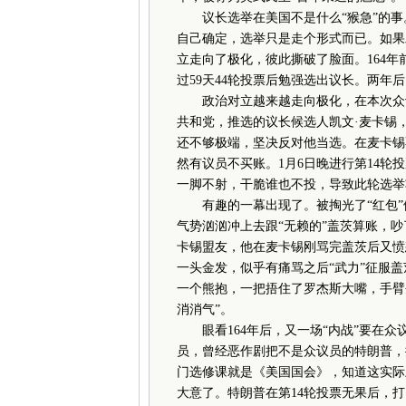
议长选举在美国不是什么“猴急”的事
自己确定，选举只是走个形式而已。如果
立走向了极化，彼此撕破了脸面。164年前
过59天44轮投票后勉强选出议长。两年
政治对立越来越走向极化，在本次众议
共和党，推选的议长候选人凯文·麦卡锡
还不够极端，坚决反对他当选。在麦卡锡
然有议员不买账。1月6日晚进行第14轮
一脚不射，干脆谁也不投，导致此轮选举
有趣的一幕出现了。被掏光了“红包”
气势汹汹冲上去跟“无赖的”盖茨算账，
卡锡盟友，他在麦卡锡刚骂完盖茨后又愤
一头金发，似乎有痛骂之后“武力”征服
一个熊抱，一把捂住了罗杰斯大嘴，手臂
消消气”。
眼看164年后，又一场“内战”要在众
员，曾经恶作剧把不是众议员的特朗普，
门选修课就是《美国国会》，知道这实际
大意了。特朗普在第14轮投票无果后，