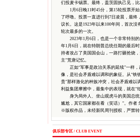
们投麦卡锡票。最终，盖茨固执己见，比格
1月6日晚11时45分，第15轮投票
了呼噜。投票一直进行到7日凌晨，最终，
议长。这是1923年以来100年间，首次
轮次最多的一次。
2023年1月6日，也是一个非常特别的
年1月6日，就在特朗普总统任期的最后
持者攻占了美国国会山，一路打砸抢烧，
主”荒唐记忆。
正如“军事是政治关系的延续”一样，
像，是社会矛盾难以调和的象征。从“铁锈
贵”那样激化的种族冲突，社会矛盾难以
利益集团摩擦中，最集中的表现，就在“
身为局外人、坐山观虎斗的美国总统拜登
尴尬，其它国家都在看（笑话）”。作者 
※
版权作品，未经新民周刊授权，严禁转
俱乐部专区 / CLUB EVENT