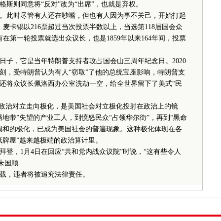
斯则同意将“反对”改为“出席”，也就是弃权。
开始。此时尽管有人还在吵嘴，但也有人因为事不关己，开始打起
麦卡锡以216票超过当次投票半数以上，当选第118届国会众
没有在第一轮投票就选出众议长，也是1859年以来164年间，投票
日子，它是当年特朗普支持者攻占国会山三周年纪念日。2020
时刻，受特朗普认为有人“窃取”了他的总统宝座影响，特朗普支
还将众议长佩洛西办公室洗劫一空，给全世界留下了美式“民
政治对立走向极化，是美国社会对立极化投射在政治上的镜
地带”失望的产业工人，到愤怒民众“占领华尔街”，再到“黑命
调和的极化，已成为美国社会的普遍现象。这种极化体现在各
纸牌屋”越来越极端的政治算计里。
，1月4日在回应“共和党内战众议院”时说，“这有些令人
朱国顺
载，违者将被追究法律责任。