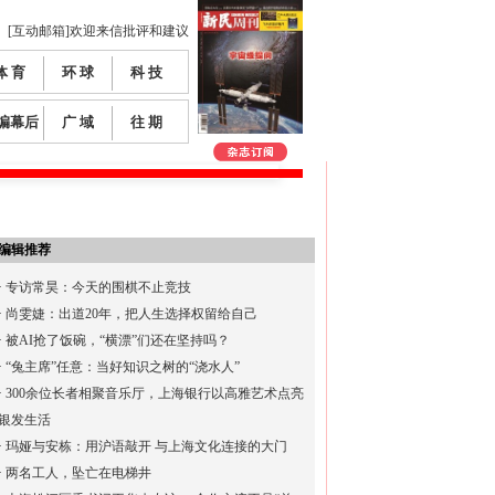
[互动邮箱]欢迎来信批评和建议
体 育
环 球
科 技
编幕后
广 域
往 期
编辑推荐
·
专访常昊：今天的围棋不止竞技
·
尚雯婕：出道20年，把人生选择权留给自己
·
被AI抢了饭碗，“横漂”们还在坚持吗？
·
“兔主席”任意：当好知识之树的“浇水人”
·
300余位长者相聚音乐厅，上海银行以高雅艺术点亮
银发生活
·
玛娅与安栋：用沪语敲开 与上海文化连接的大门
·
两名工人，坠亡在电梯井