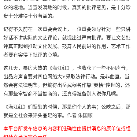
众的境地。当宣发满地的时候，真实的批评意见，是十分珍
贵十分难得十分有益的。
记得不久前在一次重要会议上，一位重要领导针对一些只讲
好话不讲实际的文艺评论，就提出过严肃批评。要让文艺批
评真正起到推动文化发展、鼓舞人民前进的作用，艺术工作
者要有容得下批评的心境。
这几天，票房大热的《满江红》，也收获了一些不同声音，
出品方声言要对四位网络大V采取法律行动。是非曲直，当
然会有法律明鉴。但编得出岳武穆名作靠“秦桧”传世的，还
有那些拿智商不当智商的，还真得准备别人说你几嘴。
《满江红》们酝酿的时候，那是你个人的事；公映之后，那
就是全社会来评头品足的事。作者 朱国顺
本平台所发布信息的内容和准确性由提供消息的原单位或组