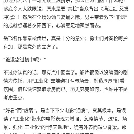
历经九九八十一难无数血溅拼杀，那么正派们图个什么呢？
谜底令人大跌眼镜，原来是要“秦桧”当众背出《满江红·怒发
冲冠》！然后在全场领诵与复诵之际，男主带着救下“非遗”
的成就感迎着夕阳西下，心满意足地飘然而去。
岳飞名作靠秦桧传世，真是十分的意外；勇士们对秦桧呵护
有加，那是意外的立方了。
“谁没念过初中呢？”
不过你认真的话，那有点中圈套了。影片很像以没编圆的剧
情为依托，用“工业化”去堆砌打斗与场景，制造厚厚“好看”
氛围，借以快速获取票房而已。历史究竟如何，也许并不是
考虑重点。
“好看”而“虚弱”，是当下不少电影“通病”。究其根本，是误
读了“工业化”带来的电影表现力增强，忽略情节、逻辑、场
景，强化“工业化”的“惊天动地”，徒有外表而缺少脊梁。那