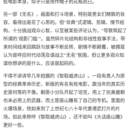
些电影本身，似乎只是用作幌子的花瓶而已。
另一部《无名》，画面和打斗场景，特别是男女们精致的妆
容，看得出是花了心思的。但“非典”式逻辑、剪辑、情节结
构，十分挑战观众心智，以至被某些评论认为，“导致筑起了
所谓的‘观影门槛’”。虽然碎片化结构和非线性叙事手法，带
来时间线来回跳跃与故事不断反转、剧情不断颠覆，被拥趸
认为是呼应时代动荡及谍战之“无名”氛围，但让更多观众知
道你想讲的是什么，应该是起码的。
不得不讲讲早几年拍摄的《智取威虎山》。一段有真人为原
型的经典革命历史，新版的有名有姓电影，跟当年的真实历
史是何等的不像。剿匪小分队开起了坦克，用上了抗美援朝
也未必用上的武器，而土匪座山雕有了自己的专机。里面的
火爆场景，恍如来到了上世纪七八十年代香港武打片的片
场。如此来称呼《智取威虎山》，还不如叫《大话座山雕》
更好一些。