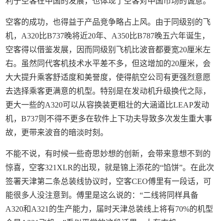
利于空客在中国的发展，也体现了空客对中国市场的诚意。
空客的成功，也得益于产品竞争略占上风。由于同级别的飞
机，A320比B737晚将近20年、A350比B787晚五六年诞生，
空客得以借鉴发展，因而同级别飞机比波音都要宽20厘米左
右。虽然同代客机技术水平差不多，但这增加的20厘米，会
大大提升乘客舒适度和美誉度，使得航空公司有更强烈意愿
去选择乘客更满意的机型。特别是在发动机升级换代之际，
更大一些的A320可以从容换装更粗壮的大涵道比LEAP发动
机，B737则不得不更多在软件上下功夫导致多次发生重大事
故，更带来波音的暗淡时刻。
不能不说，有时候一些奇思妙想的创新，会带来意想不到的
惊喜，空客321XLR的出现，就是锦上添花的“馅饼”。在此次
签署天津第二条总装线协议时，空客CEO傅里有一段话，可
能很多人没注意到。傅里是这么说的：“二线将同样具备
A320和A321的生产能力，届时天津总装线上将有70%的机型