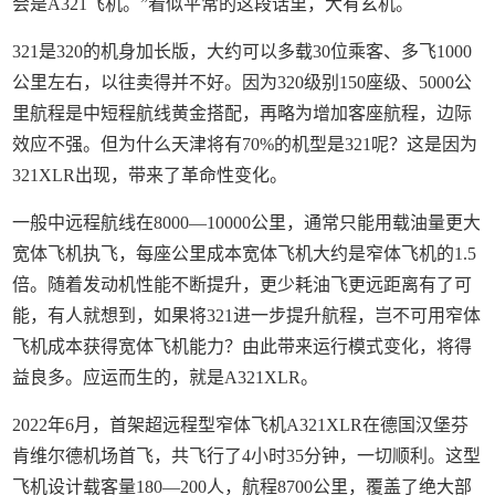
会是A321飞机。”看似平常的这段话里，大有玄机。
321是320的机身加长版，大约可以多载30位乘客、多飞1000
公里左右，以往卖得并不好。因为320级别150座级、5000公
里航程是中短程航线黄金搭配，再略为增加客座航程，边际
效应不强。但为什么天津将有70%的机型是321呢？这是因为
321XLR出现，带来了革命性变化。
一般中远程航线在8000—10000公里，通常只能用载油量更大
宽体飞机执飞，每座公里成本宽体飞机大约是窄体飞机的1.5
倍。随着发动机性能不断提升，更少耗油飞更远距离有了可
能，有人就想到，如果将321进一步提升航程，岂不可用窄体
飞机成本获得宽体飞机能力？由此带来运行模式变化，将得
益良多。应运而生的，就是A321XLR。
2022年6月，首架超远程型窄体飞机A321XLR在德国汉堡芬
肯维尔德机场首飞，共飞行了4小时35分钟，一切顺利。这型
飞机设计载客量180—200人，航程8700公里，覆盖了绝大部