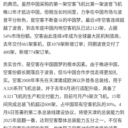
的典范。虽然中国采购的第一架空客飞机比第一架波音飞机
晚12年才抵达中国，但相当长时间里，力争在中国市场与波
音平分秋色，是空客不断奋斗的中国梦。最近4年空客连续超
越了波音，到去年底中国内地空客机队已达2123架，占据
54%市场份额。空客由此连续4年成为全球最大民机制造商，
去年交付661架客机，获1078架新增订单；同期波音交付了
480架，新增774架订单。
务实合作，是空客在中国圆梦的根本因素。由于晚进中国，
空客份额长期落后于波音，但与中国合作步伐走得更加扎
实。空客2008年率先在天津建成欧洲以外首条总装线，用于
A320系列飞机总装，并于去年8月进行适配升级，具备了
A321飞机的生产和交付能力，目前可月产6架次飞机。15年
间完成总装飞机超过600架，占中国现有空客机队的30%。4
月6日签署的第二条总装线建设协议，将使天津的总装能力到
2025年底翻一番，达到空客整体总装能力五分之一，不仅有