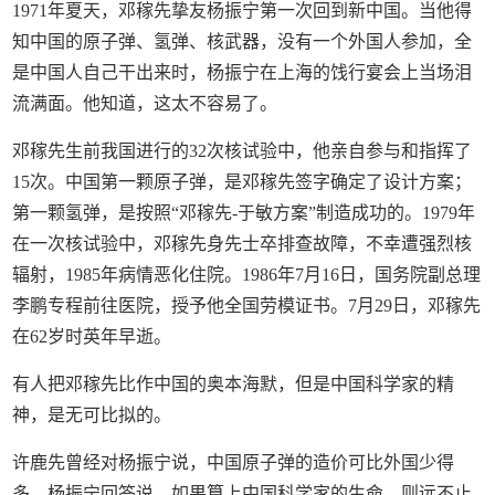
1971年夏天，邓稼先挚友杨振宁第一次回到新中国。当他得
知中国的原子弹、氢弹、核武器，没有一个外国人参加，全
是中国人自己干出来时，杨振宁在上海的饯行宴会上当场泪
流满面。他知道，这太不容易了。
邓稼先生前我国进行的32次核试验中，他亲自参与和指挥了
15次。中国第一颗原子弹，是邓稼先签字确定了设计方案；
第一颗氢弹，是按照“邓稼先-于敏方案”制造成功的。1979年
在一次核试验中，邓稼先身先士卒排查故障，不幸遭强烈核
辐射，1985年病情恶化住院。1986年7月16日，国务院副总理
李鹏专程前往医院，授予他全国劳模证书。7月29日，邓稼先
在62岁时英年早逝。
有人把邓稼先比作中国的奥本海默，但是中国科学家的精
神，是无可比拟的。
许鹿先曾经对杨振宁说，中国原子弹的造价可比外国少得
多。杨振宁回答说，如果算上中国科学家的生命，则远不止