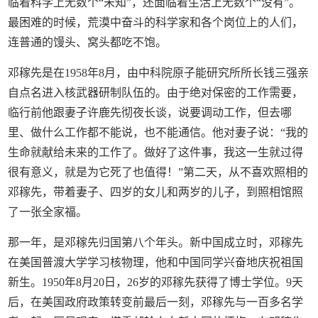
临着科学上无数个“未知”，还面临着生活上无数个“没有”。
最困难的时候，荒漠中奋斗的科学家和各个岗位上的人们，
连普通的馒头、窝头都吃不饱。
邓稼先是在1958年8月，由中科院原子能研究所所长钱三强亲
自点名进入核武器研制队伍的。由于绝对保密的工作需要，
临行前他跟妻子许鹿先彻夜长谈，说要调动工作，但去哪
里、做什么工作都不能说，也不能通信。他对妻子说：“我的
生命就献给未来的工作了。做好了这件事，我这一生就过得
很有意义，就是为它死了也值得！”第二天，从不喜欢照相的
邓稼先，带着妻子、四岁的女儿和两岁的儿子，到照相馆照
了一张全家福。
那一年，是邓稼先归国第八个年头。新中国成立时，邓稼先
在美国普渡大学学习核物理，他和中国同学兴奋地庆祝祖国
新生。1950年8月20日，26岁的邓稼先获得了博士学位。9天
后，在美国政府政策转变前最后一刻，邓稼先与一百多名学