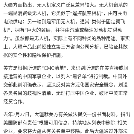
大疆方面指出，无人机定义广泛且差异较大。无人机谱系的
一端是消费级无人机，它类似于“遥控航空相机”，由可充电
电池供电；另一端则是军用无人机，通常“类似于固定翼飞
机”，拥有“巨大的翼展，往往由汽油或柴油发动机提供动
力”。虽然都是无人机，实际上有不同种类的品种用途。事实
上，大疆产品此前经独立第三方咨询公司分析，已验证其数
据的安全性和隐私保护措施。
美方是根据所谓的“CMC清单”，来识别所谓的在美直接或间
接运营的中国军事企业，以列入“黑名单”进行制裁。中国外
交部此前明确表示，坚决反对美方泛化国家安全概念，划设
各类名目的歧视性清单，无理打压中国企业，破坏中美正常
经贸合作。
去年7月27日，大疆就美方有关做法提交一份书面材料，指出
美国防部有责任“根据可用信息，持续地从列表中删除”相关
企业，要求将大疆从有关名单中移除。此后大疆通过外部法