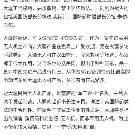
大疆正当权利，要求撤销、禁止这些做法。一同列为被告的
包括美国防部长劳埃德·奥斯汀、国防部助理部长劳拉·泰勒-
凯尔。
大疆的起诉，可以说“忍美国防部久矣”。作为一家先进民用
无人机生产商，大疆产品在世界上广受欢迎，我在大疆参访
时就看到，大疆无人机在农田管理、应急救援等场合，都发
挥了很大作用，这当然也包括美国。但出于种种因素，美一
直对中国先进产品进行打压，从华为5G设备到性价比很高的
电动汽车到大疆无人机产品，莫须有而花式繁多。
对大疆民用无人机产品，是荒唐的“军工企业”名头，并列入
清单发起制裁。大疆的起诉书长达56页，详述了美国防部做
法的不合理性。在阐明了非军工企业的性质后，大疆特意指
出仅销售“消费级和商业级”无人机，而非军用无人机，为此
不惜花较大篇幅，提供了一堂“应知应会”课。