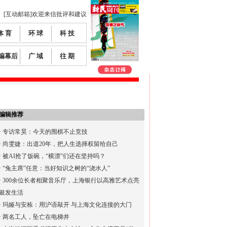
[互动邮箱]欢迎来信批评和建议
体 育
环 球
科 技
编幕后
广 域
往 期
编辑推荐
·
专访常昊：今天的围棋不止竞技
·
尚雯婕：出道20年，把人生选择权留给自己
·
被AI抢了饭碗，“横漂”们还在坚持吗？
·
“兔主席”任意：当好知识之树的“浇水人”
·
300余位长者相聚音乐厅，上海银行以高雅艺术点亮
银发生活
·
玛娅与安栋：用沪语敲开 与上海文化连接的大门
·
两名工人，坠亡在电梯井