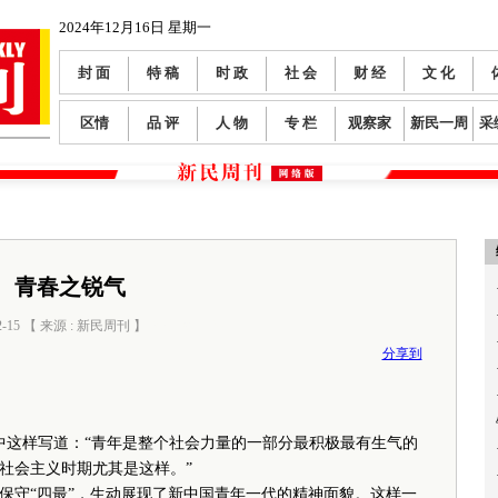
2024年12月16日 星期一
封 面
特 稿
时 政
社 会
财 经
文 化
区情
品 评
人 物
专 栏
观察家
新民一周
采
青春之锐气
2-15 【 来源 : 新民周刊 】
阅读数：
286
分享到
语中这样写道：“青年是整个社会力量的一部分最积极最有生气的
社会主义时期尤其是这样。”
守“四最”，生动展现了新中国青年一代的精神面貌。这样一