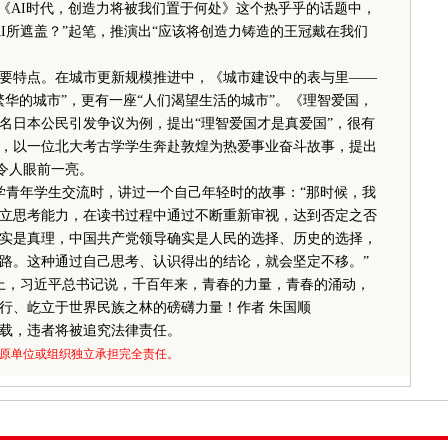
在《AI时代，创造力将被我们置于何处》这个热乎乎的话题中，
I所遮盖？”起笔，推演出“应该将创造力铸造的王冠戴在我们
特点。在城市更新规模推进中，《城市建设中的表与里——
华的城市”，更有一座“人们渴望生活的城市”。《理智爱国，
名日本公民引发争议为例，提出“理智爱国才是真爱国”，很有
，以一位北大考古学学生奔赴敦煌为热爱事业奋斗故事，提出
，令人眼前一亮。
学青年学生交流时，讲过一个自己年轻时的故事：“那时候，我
独立思考能力，在读书过程中通过不断重新审视，达到否定之否
实是真理，中国共产党领导确实是人民的选择、历史的选择，
路。这种通过自己思考、认识得出的结论，就会坚定不移。”
上，习近平总书记说，千百年来，青春的力量，青春的涌动，
行、屹立于世界民族之林的磅礴力量！作者 朱国顺
载，违者将被追究法律责任。
原单位或组织独立承担完全责任。