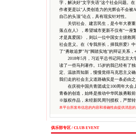
字，解决好“文字失语”这个社会问题。
作者更是以“人类创造力的光辉会不会被A
自己的头顶”论点，具有现实针对性。
关切社会、建言民生，是今年大赛重要
落点在人》，希望城市更新不仅有“一座繁
才是真爱国》，则以一位中国女士拯救两
社会意义。在《专我所长，择我所爱》中
了“勇敢追梦”与“脚踏实地”的辩证关系
2018年5月，习近平总书记同北京大
读了一些马列著作。15岁的我已经有了
定、温故而知新，慢慢觉得马克思主义确
我们走的社会主义道路确实是一条必由之
在庆祝中国共青团成立100周年大会
青春的创造，始终是推动中华民族勇毅前
※
版权作品，未经新民周刊授权，严禁转
本平台所发布信息的内容和准确性由提供消息的
俱乐部专区 / CLUB EVENT