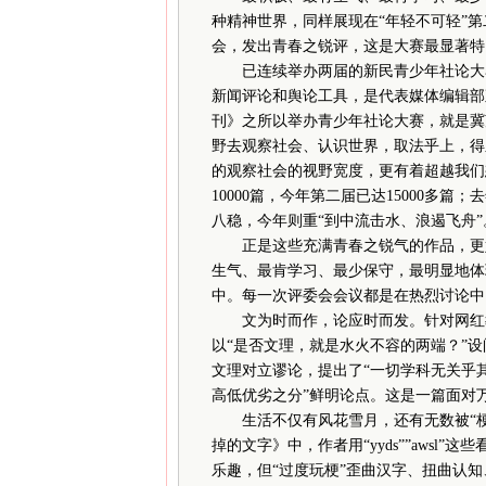
种精神世界，同样展现在“年轻不可轻”第
会，发出青春之锐评，这是大赛最显著特
已连续举办两届的新民青少年社论大赛
新闻评论和舆论工具，是代表媒体编辑部
刊》之所以举办青少年社论大赛，就是冀
野去观察社会、认识世界，取法乎上，得
的观察社会的视野宽度，更有着超越我们
10000篇，今年第二届已达15000多
八稳，今年则重“到中流击水、浪遏飞舟”
正是这些充满青春之锐气的作品，更好
生气、最肯学习、最少保守，最明显地体
中。每一次评委会会议都是在热烈讨论中
文为时而作，论应时而发。针对网红教授
以“是否文理，就是水火不容的两端？”
文理对立谬论，提出了“一切学科无关乎
高低优劣之分”鲜明论点。这是一篇面对
生活不仅有风花雪月，还有无数被“梗”
掉的文字》中，作者用“yyds””awsl
乐趣，但“过度玩梗”歪曲汉字、扭曲认知