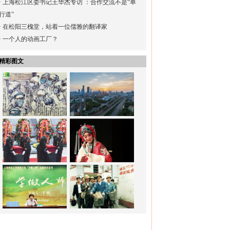
·
上海松江区委书记王华杰专访 ：合作交流不是“单
行道”
·
在松阳三槐堂，站着一位儒雅的翻译家
·
一个人的动画工厂？
精彩图文