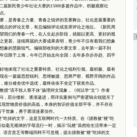
二届新民青少年社论大赛的15000多篇作品中。积极观察社
点。
，是青春之力量、青春之锐评的竞赛舞台。社论是最重要的
观点的评论文章，有总编辑评论或首席评论之地位。《新民周
望我们的青春一代，在人生起步阶段，就能以更高、更好的视
之更甚。连续两届的大赛成果表明，青少年不仅有着我们想象
想象的慧眼锐气。编辑部收到的大赛文章，去年第一届不到
篇；去年仅限于上海，今年已开始走向全国；去年多亦步亦趋、四平
。
地体现了社论之重要特质、社论之锐利引领。最积极、最有
现在一篇篇思想锐利、思维敏捷、思辨严密、视野开阔的作品
，难分难舍优中选优，最终依依不舍定下获奖作品。
“语不惊人誓不休”扬理抑文现象，《何以学“文”》作者
设问，层分缕析、逐渐递进，用详实案例与严密逻辑尖锐驳斥了
其现世物质价值的高低，本身的智识价值全部平等，并不存在
万千世象，勇于廓清迷雾佳作。
吃掉的文字，这是互联网时代一大特质。在《拯救被“梗”吃
”这些看似毫无规律的字母流行一时，揭示“玩梗”虽然给生活带来一定
、语言贫乏等弊端同样不可忽视，提出拯救被“梗”吃掉的文