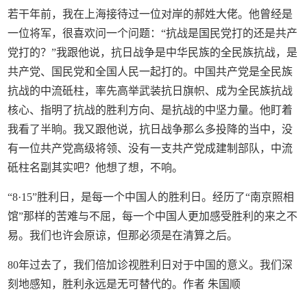
若干年前，我在上海接待过一位对岸的郝姓大佬。他曾经是
一位将军，很喜欢问一个问题：“抗战是国民党打的还是共产
党打的？”我跟他说，抗日战争是中华民族的全民族抗战，是
共产党、国民党和全国人民一起打的。中国共产党是全民族
抗战的中流砥柱，率先高举武装抗日旗帜、成为全民族抗战
核心、指明了抗战的胜利方向、是抗战的中坚力量。他盯着
我看了半晌。我又跟他说，抗日战争那么多投降的当中，没
有一位共产党高级将领、没有一支共产党成建制部队，中流
砥柱名副其实吧？他想了想，不响。
“8·15”胜利日，是每一个中国人的胜利日。经历了“南京照相
馆”那样的苦难与不屈，每一个中国人更加感受胜利的来之不
易。我们也许会原谅，但那必须是在清算之后。
80年过去了，我们倍加诊视胜利日对于中国的意义。我们深
刻地感知，胜利永远是无可替代的。作者 朱国顺