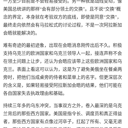
一方至少目前是不会轻易接受的。另一种就是战线变动，像
美国总统讲的那样“会有部分领土的交换”。且不说“交换”概
念的界定，本身就在考验双方的底线，即使是同意“交换”，
最终走向依然会有马拉松式的讨论过程，不是一次阿拉斯加
会晤就能解决的。
难有奇迹的最初迹象，出现在会晤消息刚传出后不久。积极
支持乌克兰的欧洲国家和乌克兰领导人一起，接连声称不会
在领土问题上让步，还认为会晤应该带上这些欧洲国家和乌
克兰。表面上看这可以认为，这是为了避免美俄坐在餐桌两
旁时，把他们当成桌旁的侍者和菜单上的名字。但更深层次
的含义是，如果轻易接受阿拉斯加会晤的结果，他们可能在
各自国家失去执政理由和基础。
持续三年多的乌东冲突，当事双方之外，卷入最深的是乌克
兰背后的那些西方国家。美国是指令长、调度员和真正得益
者，那些西方国家有点像过河卒子，扛起了所有、又毫无退