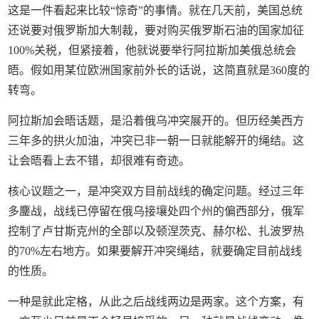
这是一件看起来比较“惊奇”的事情。就在几天前，美国总统
还说要对俄罗斯加大制裁，要对购买俄罗斯石油的国家加征
100%关税，但紧接着，他就说要举行阿拉斯加美俄总统会
晤。假如用某位欧洲国家前外长的话说，这简直就是360度的
转弯。
阿拉斯加会晤话题，是沿着俄乌冲突展开的。但历经美西方
三年多的拱火加油，冲突已非一朝一日就能解开的绳结。这
让会晤看上去不错，却很难有奇迹。
核心议题之一，是冲突双方目前战线的确定问题。经过三年
多鏖战，战线已停留在俄乌接壤处四个州的偏西部分，俄军
控制了卢甘斯克州的全部以及顿涅茨克、赫尔松、扎波罗热
的70%左右地方。如果要解开冲突绳结，就要确定目前战线
的性质。
一种是就此定格，从此之后战线两边是两家。这个方案，有