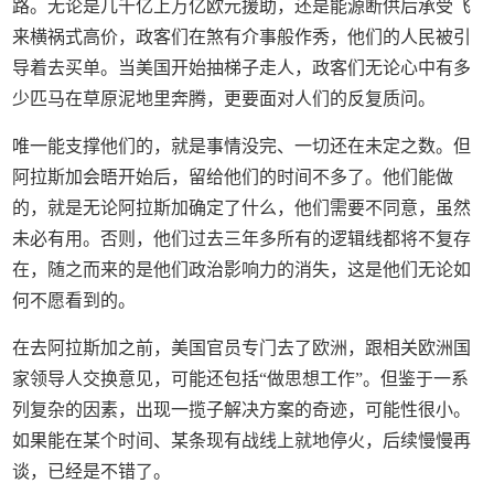
路。无论是几千亿上万亿欧元援助，还是能源断供后承受飞
来横祸式高价，政客们在煞有介事般作秀，他们的人民被引
导着去买单。当美国开始抽梯子走人，政客们无论心中有多
少匹马在草原泥地里奔腾，更要面对人们的反复质问。
唯一能支撑他们的，就是事情没完、一切还在未定之数。但
阿拉斯加会晤开始后，留给他们的时间不多了。他们能做
的，就是无论阿拉斯加确定了什么，他们需要不同意，虽然
未必有用。否则，他们过去三年多所有的逻辑线都将不复存
在，随之而来的是他们政治影响力的消失，这是他们无论如
何不愿看到的。
在去阿拉斯加之前，美国官员专门去了欧洲，跟相关欧洲国
家领导人交换意见，可能还包括“做思想工作”。但鉴于一系
列复杂的因素，出现一揽子解决方案的奇迹，可能性很小。
如果能在某个时间、某条现有战线上就地停火，后续慢慢再
谈，已经是不错了。