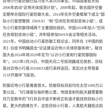
近地小行星防御已成为全人类共同事业。中国国家航天局
2006年启动“近地天体探测计划”。2009年起，联合国外空委
定期举办国际行星防御大会，2014年在外空委框架下成立“国
际小行星预警网（IWAN）”和“空间任务规划咨询小组”，成
为小行星防御领域两个主要国际组织。中国2018年加入“空间
任务规划咨询小组”，并积极参加IWAN会议等相关活动。
2021年，中国启动小行星防御工程论证，同年在《中国的航
天》白皮书明确提出“论证建设近地小天体防御系统”。联合
国大会2024年将2029年定为“认识小行星和行星防御国际
年”。2025年5月29日，中国天问二号探测器成功发射，目标
是对近地小行星2016HO3进行采样返回，其后对主带彗星
311P开展伴飞探测。
防御近地小行星难度很大。防御目标目前均在太空1000万公
里以远，飞行速度在每秒数公里，地球发射的航天器需要数
月乃至数年的飞行并且中途不断修正轨道才能找到目标小行
星。更大的困难在于，这些目标小行星，人类航天器抵达前