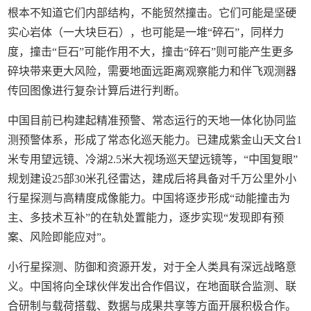
根本不知道它们内部结构，不能贸然撞击。它们可能是坚硬
实心岩体（一大块巨石），也可能是一堆“碎石”，同样力
度，撞击“巨石”可能作用不大，撞击“碎石”则可能产生更多
碎块带来更大风险，需要地面远距离观察能力和伴飞观测器
传回图像进行复杂计算后进行判断。
中国目前已构建起精准预警、常态运行的天地一体化协同监
测预警体系，形成了常态化巡天能力。已建成紫金山天文台1
米专用望远镜、冷湖2.5米大视场巡天望远镜等，“中国复眼”
规划建设25部30米孔径雷达，建成后将具备对千万公里外小
行星探测与高精度成像能力。中国将逐步形成“动能撞击为
主、多技术互补”的在轨处置能力，逐步实现“发现即有预
案、风险即能应对”。
小行星探测、防御和资源开发，对于全人类具有深远战略意
义。中国将向全球伙伴发出合作倡议，在地面联合监测、联
合研制与载荷搭载、数据与成果共享等方面开展积极合作。