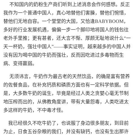
不知国内的奶粉生产商们听到上述消息会作何感想。反正
我作为一个普通中国人，真心地替他们害臊，替他们惋惜，
替他们无地自容。一个堂堂的大国，又恰逢BABYBOOM，
多好的行业发展机遇，偏偏一步一个脚印地将国人的钱包往
老外手里推；更有甚者，还大言不惭、厚颜无耻地说什么“一
天一杯奶，强壮中国人”——事实证明，越来越多的中国人并
没有因为喝中国的牛奶而强壮，反而因吃进过多毒物而生
病、变得羸弱。
无须讳言，牛奶作为最古老的天然饮品，的确是富有营养
的佐餐食品，在补充钙质和磷质方面也有一定科学依据。但
是，大多数牛奶的诞生，毕竟是经过人类之贪婪心毫无节制
地压榨而出的，从佛教角度讲，带有大量怨毒，人类吃进太
多这样的牛奶，不中毒才怪。
我已经很久不吃牛奶了，也说服了身边很多朋友，到目前
为止，日食五谷杂粮的我们，并没有缺钙，也没有生出那许