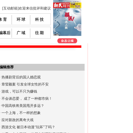
[互动邮箱]欢迎来信批评和建议
体 育
环 球
科 技
编幕后
广 域
往 期
编辑推荐
·
热播剧背后的国人婚恋观
·
章莹颖案 引发全球女性的不安
·
游戏，可以不只为赚钱
·
不会谈恋爱， 成了一种都市病！
·
中国高铁将美国甩开多远？
·
一个上海，不一样的想象
·
应对新政的离奇大戏
·
西游文化 被日本动漫“玩坏”了吗？