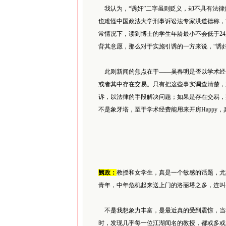
我认为，“诱奸”二字虽则贬义，却不具有法律
也难怪中国政法大学刑事诉讼法专家洪道德称，
常情况下，读到博士的学生年龄最小不会低于2
背其意愿，那么对于实施引诱的一方来说，“诱
此则新闻的焦点在于——吴春明是否以学术经
或者其中存在交易。只有把这些事实调查清楚，
诉，以法律的手段解决问题；如果是存在交易，
不是象牙塔，至于学术经费能用来开房Happy
阙政：
教授和女学生，真是一个敏感的话题，尤
青年，中年危机起来送上门的洛丽塔之多，连叫
不是我想象力丰富，是最近真的受到震惊，当
时，发现几乎每一位江湖闻名的教授，都或多或