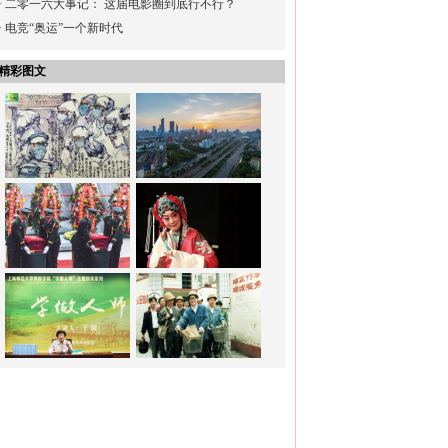
·
二零一六大事记： 这届电影圈到底行不行？
·
电竞“奥运”一个新时代
精彩图文