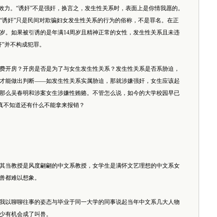
效力。“诱奸”不是强奸，换言之，发生性关系时，表面上是你情我愿的。
“诱奸”只是民间对欺骗妇女发生性关系的行为的俗称，不是罪名。在正
4岁。如果被引诱的是年满14周岁且精神正常的女性，发生性关系且未违
奸”并不构成犯罪。
费开房？开房是否是为了与女生发生性关系？发生性关系是否系胁迫，
才能做出判断——如发生性关系实属胁迫，那就涉嫌强奸，女生应该起
那么吴春明和涉案女生涉嫌性贿赂。不管怎么说，如今的大学校园早已
，真不知道还有什么不能拿来报销？
其当教授是风度翩翩的中文系教授，女学生是满怀文艺理想的中文系女
兽都难以想象。
我以聊聊往事的姿态与毕业于同一大学的同事说起当年中文系几大人物
少有机会成了叫兽。