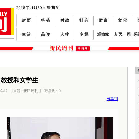
2018年11月30日 星期五
封 面
特 稿
时 政
社 会
财 富
文 化
生 活
品 评
人 物
专 栏
观察家
新民一周
采
教授和女学生
07-17 【 来源 : 新民周刊 】 阅读数：
0
分享到