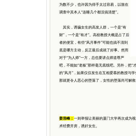
为数不少，也许因为得手太过容易，以致在
调查中其本人“连睡几个都没搞清楚”。
其实，诱骗女生的高发人群，一个是“有
财”，一个是“有才”。高校教授大概是占了后
者的便宜，有些“风月事件”可能也搞不清到
底是哪方主动，反正最后成就了好事。然而
对于“为人师”一方，总也要讲点师道尊严
吧，不能如“老板”那样毫无底线吧。另外，把“才
的“风月”，如果仅仅发生在互相爱慕的教授与
那就更令人恶心的堕落了，女性的堕落尚可解救
姜浩峰：
一则举报让美丽的厦门大学再次成为视
术经费开房，诱奸女生。