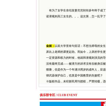
有为了女学生舍结发妻兜兜转转多年终于成了
诺潜规则高三女生的。。。这次第，怎一乱字了
金姬：
以前大学里有句笑话：不想当师母的女生
床比上老师的课更起劲。而如今，上床的学生更
一定资源和权力的时候，他就和潜规则演员的导
没有最终完成——被潜方的诉求没有在献身后被
猥亵，但是作为一个年满18周岁的成年人，应
律武器保护自己，也算是中国教育的失败吧？
※
版权作品，未经新民周刊授权，严禁转载，违
俱乐部专区 / CLUB EVENT