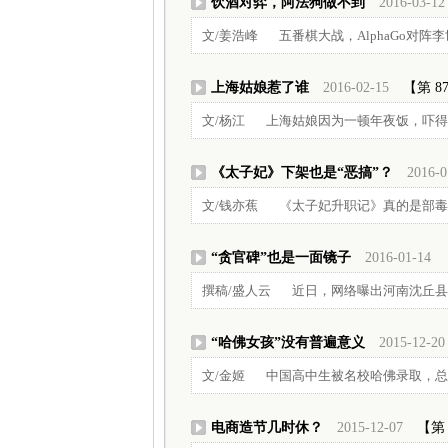
饮酒对弈，阿法狗做不到
2016-03-12
文/姜浩峰 五番棋大战，AlphaGo对阵
上海姑娘惹了谁
2016-02-15
【第 8
文/杨江 上海姑娘因为一顿年夜饭，吓得从
《太子妃》下架也是“恶搞”？
2016-0
文/钱亦蕉 《太子妃升职记》真的是部毒剧。
“贪官碑”也是一面镜子
2016-01-14
撰稿/盛人云 近日，网络曝出河南沈丘县新
“哈佛女孩”没有普遍意义
2015-12-20
文/金姬 中国高中生被名校哈佛录取，总是带
电商造节几时休？
2015-12-07
【第 