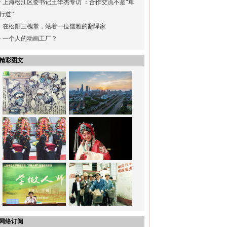
·
上海松江区委书记王华杰专访 ：合作交流不是“单
行道”
·
在松阳三槐堂，站着一位儒雅的翻译家
·
一个人的动画工厂？
精彩图文
网络订阅