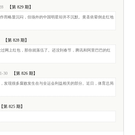
28
【第 829 期】
作而略显沉闷，但场外的中国明星却并不沉默。黄圣依晕倒走红地
【第 828 期】
抢过网上红包，那你就落伍了。还没到春节，腾讯和阿里巴巴的红
1-30
【第 826 期】
，发现很多腐败发生在与全运会利益相关的部分。近日，体育总局
【第 825 期】