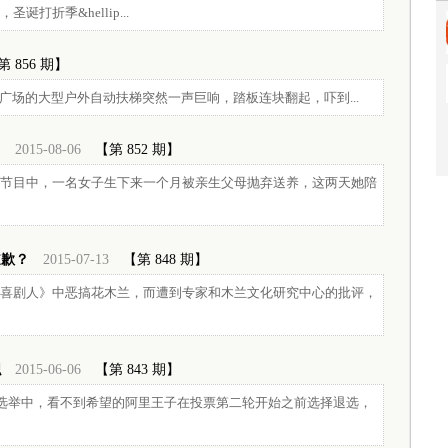
折季&hellip...
第 856 期】
广场的大型户外自动扶梯突然一声巨响，踏板连块翻起，吓到...
？
2015-08-06
【第 852 期】
节目中，一名女子生下来一个月被亲生父母抛弃送养，这两天她陪
道歉？
2015-07-13
【第 848 期】
喜剧人》中恶搞花木兰，而遭到专家和木兰文化研究中心的批评，
职
2015-06-06
【第 843 期】
选举中，看不到希望的阿里王子在投票第二轮开始之前选择退选，