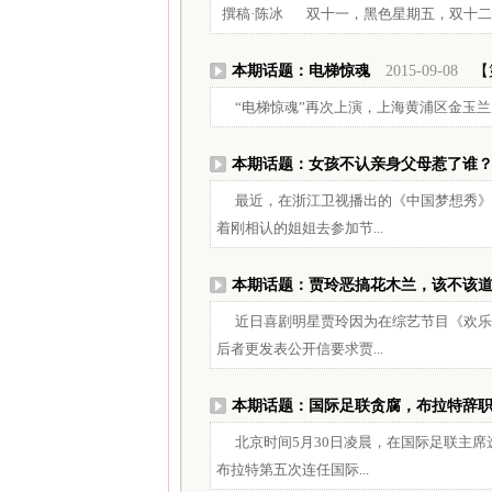
撰稿·陈冰 双十一，黑色星期五，双十二，圣诞打
本期话题：电梯惊魂
2015-09-08
【
“电梯惊魂”再次上演，上海黄浦区金玉兰
本期话题：女孩不认亲身父母惹了谁
最近，在浙江卫视播出的《中国梦想秀》
着刚相认的姐姐去参加节...
本期话题：贾玲恶搞花木兰，该不该
近日喜剧明星贾玲因为在综艺节目《欢乐
后者更发表公开信要求贾...
本期话题：国际足联贪腐，布拉特辞
北京时间5月30日凌晨，在国际足联主席
布拉特第五次连任国际...