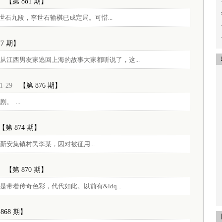
【第 881 期】
李世石九段，李世石输棋已成定局。可惜...
77 期】
江西男友家逃回上海的故事大家都听说了，这...
1-29
【第 876 期】
 ...
【第 874 期】
安集镇村民李某，因对被征用...
【第 870 期】
着传奇色彩，代代如此。以前有&ldq...
868 期】