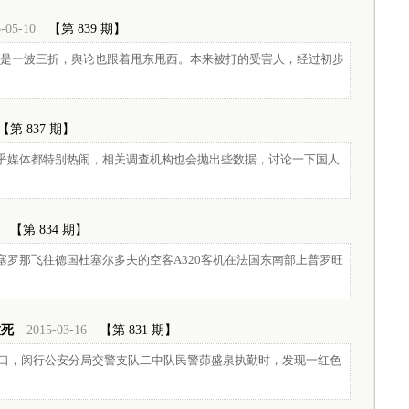
-05-10
【第 839 期】
是一波三折，舆论也跟着甩东甩西。本来被打的受害人，经过初步
【第 837 期】
乎媒体都特别热闹，相关调查机构也会抛出些数据，讨论一下国人
【第 834 期】
塞罗那飞往德国杜塞尔多夫的空客A320客机在法国东南部上普罗旺
致死
2015-03-16
【第 831 期】
许路口，闵行公安分局交警支队二中队民警茆盛泉执勤时，发现一红色