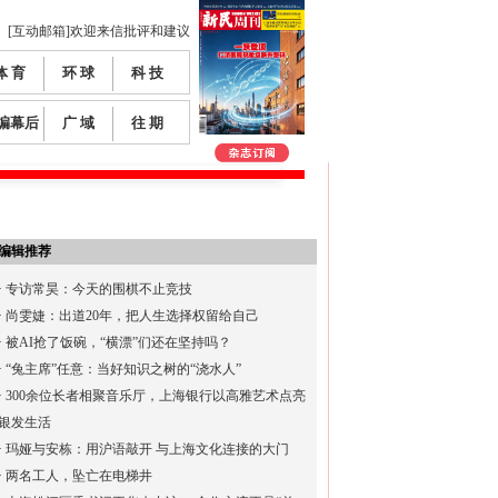
[互动邮箱]欢迎来信批评和建议
体 育
环 球
科 技
编幕后
广 域
往 期
编辑推荐
·
专访常昊：今天的围棋不止竞技
·
尚雯婕：出道20年，把人生选择权留给自己
·
被AI抢了饭碗，“横漂”们还在坚持吗？
·
“兔主席”任意：当好知识之树的“浇水人”
·
300余位长者相聚音乐厅，上海银行以高雅艺术点亮
银发生活
·
玛娅与安栋：用沪语敲开 与上海文化连接的大门
·
两名工人，坠亡在电梯井