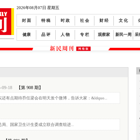
2026年08月07日 星期五
封 面
特 稿
时 政
社 会
财 经
文 化
健康
品 评
人 物
专 栏
观察家
新民一周
采
-09-18
【第 908 期】
还有点期待乔任梁会在明天发个微博，告诉大家：&ldquo...
总局、国家卫生计生委成立联合调查组进...